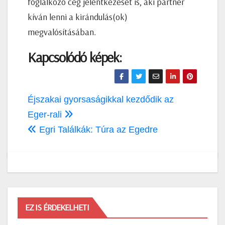
foglalkozó cég jelentkezését is, aki partner
kíván lenni a kirándulás(ok)
megvalósításában.
Kapcsolódó képek:
Bejegyzés
Éjszakai gyorsaságikkal kezdődik az
navigáció
Eger-rali
Egri Találkák: Túra az Egedre
EZ IS ÉRDEKELHETI