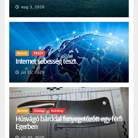
aug 3, 2026
Bulvár
TESZT
Internet sebesség teszt
júl 31, 2026
Belföld
Címlap
Kékfény
Húsvágó bárddal fenyegetőzőtt egy férfi
Egerben
júl 30, 2026