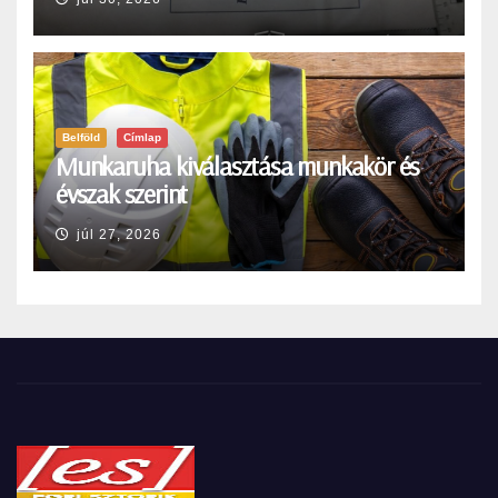
Belföld
Címlap
Munkaruha kiválasztása munkakör és
évszak szerint
júl 27, 2026