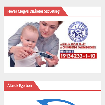
Heves Megyei Diabetes Szövetség
Állások Egerben