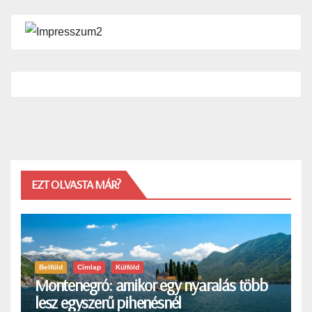
EZT OLVASTA MÁR?
Belföld
Címlap
Külföld
Montenegró: amikor egy nyaralás több
lesz egyszerű pihenésnél