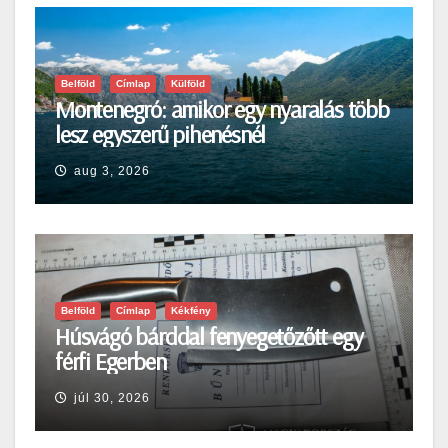
Belföld
Címlap
Külföld
Montenegró: amikor egy nyaralás több
lesz egyszerű pihenésnél
aug 3, 2026
Belföld
Címlap
Kékfény
Húsvágó bárddal fenyegetőzőtt egy
férfi Egerben
júl 30, 2026