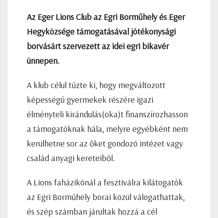
Az Eger Lions Club az Egri Borműhely és Eger
Hegyközsége támogatásával jótékonysági
borvásárt szervezett az idei egri bikavér
ünnepen.
A klub célul tűzte ki, hogy megváltozott
képességű gyermekek részére igazi
élményteli kirándulás(oka)t finanszírozhasson
a támogatóknak hála, melyre egyébként nem
kerülhetne sor az őket gondozó intézet vagy
család anyagi kereteiből.
A Lions faházikónál a fesztiválra kilátogatók
az Egri Borműhely borai közül válogathattak,
és szép számban járultak hozzá a cél