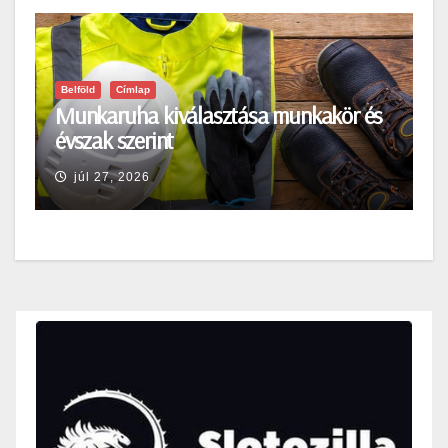
Belföld
Címlap
Munkaruha kiválasztása munkakör és
évszak szerint
júl 27, 2026