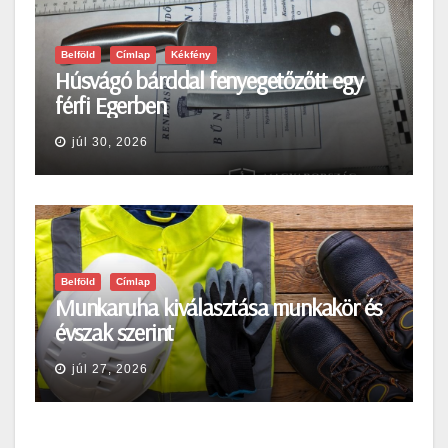
Belföld
Címlap
Kékfény
Húsvágó bárddal fenyegetőzőtt egy
férfi Egerben
júl 30, 2026
Belföld
Címlap
Munkaruha kiválasztása munkakör és
évszak szerint
júl 27, 2026