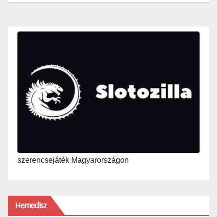
szerencsejáték Magyarországon
Hemedisz