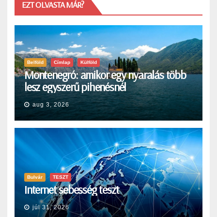
EZT OLVASTA MÁR?
Belföld
Címlap
Külföld
Montenegró: amikor egy nyaralás több
lesz egyszerű pihenésnél
aug 3, 2026
Bulvár
TESZT
Internet sebesség teszt
júl 31, 2026