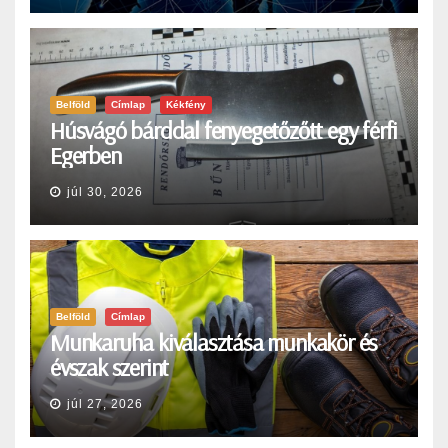
Belföld
Címlap
Kékfény
Húsvágó bárddal fenyegetőzőtt egy férfi
Egerben
júl 30, 2026
Belföld
Címlap
Munkaruha kiválasztása munkakör és
évszak szerint
júl 27, 2026