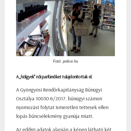
Fotó: police.hu
A „hölgyek” női parfümőket tulajdonítottak el.
A Gyöngyösi Rendőrkapitányság Bűnügyi
Osztálya 10030-6/2017. bűnügyi számon
nyomozást folytat ismeretlen tettesek ellen
lopás bűncselekmény gyanúja miatt.
Az eddigi adatok alapján a képen látható két