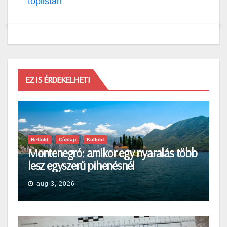
toplistán
EZ IS ÉRDEKELHETI
Belföld
Címlap
Külföld
Montenegró: amikor egy nyaralás több
lesz egyszerű pihenésnél
aug 3, 2026