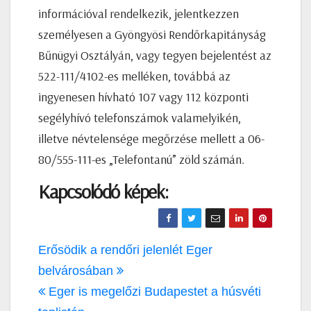
információval rendelkezik, jelentkezzen
személyesen a Gyöngyösi Rendőrkapitányság
Bűnügyi Osztályán, vagy tegyen bejelentést az
522-111/4102-es melléken, továbbá az
ingyenesen hívható 107 vagy 112 központi
segélyhívó telefonszámok valamelyikén,
illetve névtelensége megőrzése mellett a 06-
80/555-111-es „Telefontanú” zöld számán.
Kapcsolódó képek:
Bejegyzés
Erősödik a rendőri jelenlét Eger
navigáció
belvárosában
Eger is megelőzi Budapestet a húsvéti