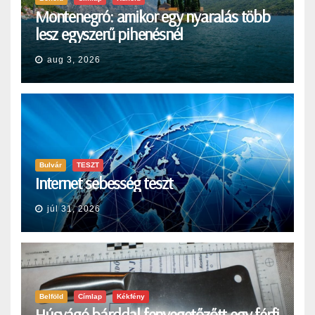
Montenegró: amikor egy nyaralás több
lesz egyszerű pihenésnél
aug 3, 2026
Bulvár
TESZT
Internet sebesség teszt
júl 31, 2026
Belföld
Címlap
Kékfény
Húsvágó bárddal fenyegetőzőtt egy férfi