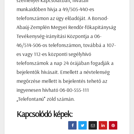
személlyel kapcsolatban, hivatali
munkaidőben hívja a 49/505-440-es
telefonszámon az ügy előadóját. A Borsod-
Abaúj-Zemplén Megyei Rendőr-főkapitányság
Tevékenység-irányítási Központja a 06-
46/514-506-os telefonszámon, továbbá a 107-
es vagy 112-es központi segélyhívó
telefonszámok a nap 24 órájában fogadják a
bejelentők hívásait. Emellett a névtelenség
megőrzése mellett is bejelentés tehető az
ingyenesen hívható 06-80-555-111
„Telefontanú” zöld számán.
Kapcsolódó képek: