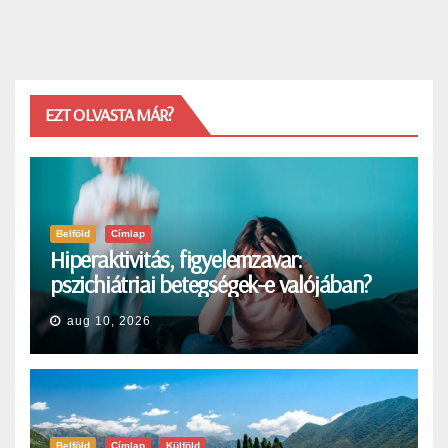
EZT OLVASTA MÁR?
Belföld
Címlap
Hiperaktivitás, figyelemzavar:
pszichiátriai betegségek-e valójában?
aug 10, 2026
Belföld
Címlap
Külföld