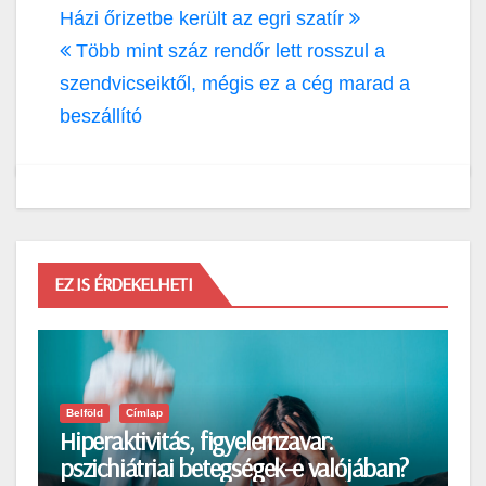
Bejegyzés
Házi őrizetbe került az egri szatír
navigáció
Több mint száz rendőr lett rosszul a
szendvicseiktől, mégis ez a cég marad a
beszállító
EZ IS ÉRDEKELHETI
Belföld
Címlap
Hiperaktivitás, figyelemzavar:
pszichiátriai betegségek-e valójában?