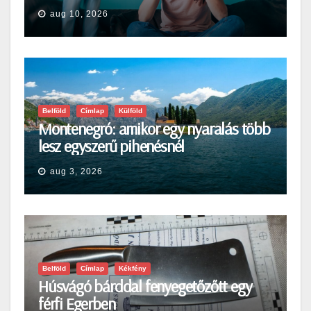
aug 10, 2026
Belföld
Címlap
Külföld
Montenegró: amikor egy nyaralás több
lesz egyszerű pihenésnél
aug 3, 2026
Belföld
Címlap
Kékfény
Húsvágó bárddal fenyegetőzőtt egy
férfi Egerben