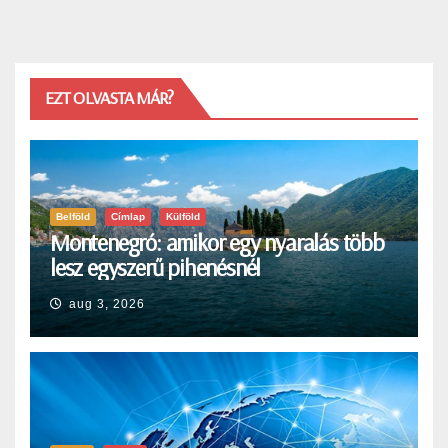
EZT OLVASTA MÁR?
Belföld
Címlap
Külföld
Montenegró: amikor egy nyaralás több
lesz egyszerű pihenésnél
aug 3, 2026