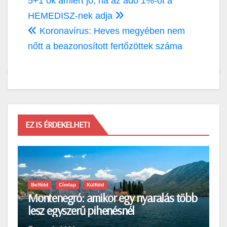
Bejegyzés
5+1 ok amiért jó, ha az adó 1%-ot a
navigáció
HEMEDISZ-nek adja
Koronavírus: Heves megyében nem
nőtt a beazonosított fertőzöttek száma
EZ IS ÉRDEKELHETI
Belföld
Címlap
Külföld
Montenegró: amikor egy nyaralás több
lesz egyszerű pihenésnél