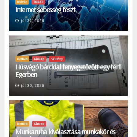
Bulvár
TESZT
Internet sebesség teszt
júl 31, 2026
Belföld
Címlap
Kékfény
Húsvágó bárddal fenyegetőzőtt egy férfi
Egerben
júl 30, 2026
Belföld
Címlap
Munkaruha kiválasztása munkakör és