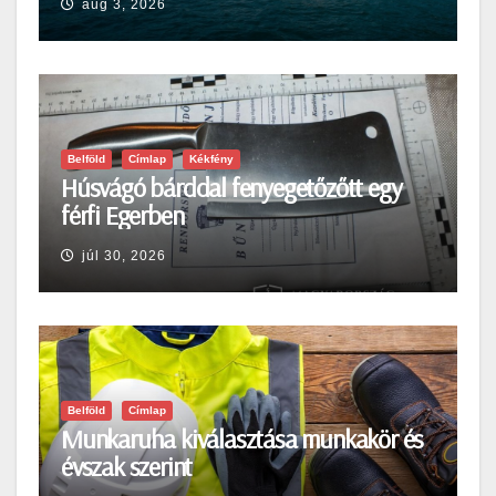
aug 3, 2026
Belföld
Címlap
Kékfény
Húsvágó bárddal fenyegetőzőtt egy
férfi Egerben
júl 30, 2026
Belföld
Címlap
Munkaruha kiválasztása munkakör és
évszak szerint