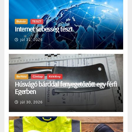
Bulvár
TESZT
Internet sebesség teszt
júl 31, 2026
Belföld
Címlap
Kékfény
Húsvágó bárddal fenyegetőzőtt egy férfi
Egerben
júl 30, 2026