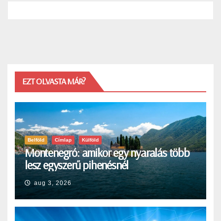
EZT OLVASTA MÁR?
Belföld
Címlap
Külföld
Montenegró: amikor egy nyaralás több
lesz egyszerű pihenésnél
aug 3, 2026