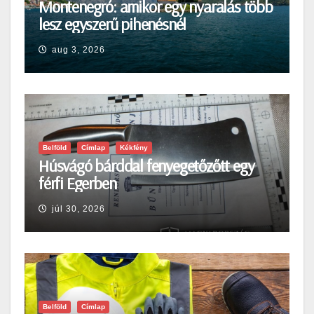
Montenegró: amikor egy nyaralás több
lesz egyszerű pihenésnél
aug 3, 2026
Belföld
Címlap
Kékfény
Húsvágó bárddal fenyegetőzőtt egy
férfi Egerben
júl 30, 2026
Belföld
Címlap