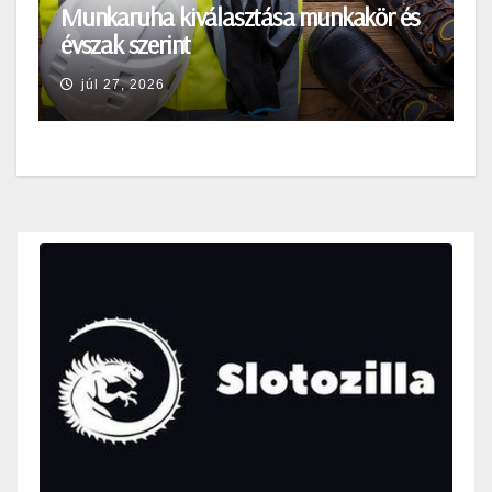
Munkaruha kiválasztása munkakör és
évszak szerint
júl 27, 2026