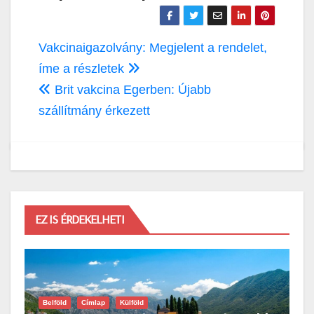
Bejegyzés
Vakcinaigazolvány: Megjelent a rendelet,
navigáció
íme a részletek
Brit vakcina Egerben: Újabb
szállítmány érkezett
EZ IS ÉRDEKELHETI
Belföld
Címlap
Külföld