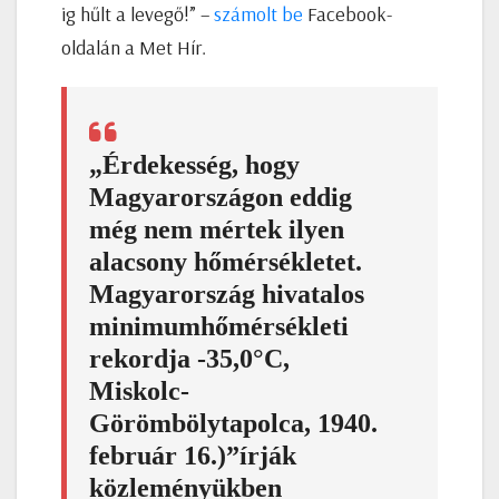
ig hűlt a levegő!” –
számolt be
Facebook-
oldalán a Met Hír.
„Érdekesség, hogy
Magyarországon eddig
még nem mértek ilyen
alacsony hőmérsékletet.
Magyarország hivatalos
minimumhőmérsékleti
rekordja -35,0°C,
Miskolc-
Görömbölytapolca, 1940.
február 16.)”írják
közleményükben