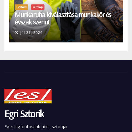
Belföld
Címlap
Munkaruha kiválasztása munkakör és
évszak szerint
júl 27, 2026
Egri Sztorik
Eger legfontosabb hírei, sztorijai