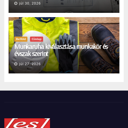
júl 30, 2026
Belföld
Címlap
Munkaruha kiválasztása munkakör és
évszak szerint
júl 27, 2026