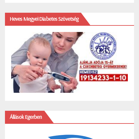
Heves Megyei Diabetes Szövetség
Állások Egerben