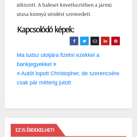
ütközött. A baleset következtében a jármű
utasa könnyű sérülést szenvedett.
Kapcsolódó képek:
Bejegyzés
Ma tudsz utoljára fizetni ezekkel a
navigáció
bankjegyekkel
Autót lopott Christopher, de szerencsére
csak pár méterig jutott
EZ IS ÉRDEKELHETI