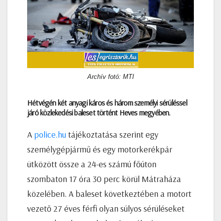
Archív fotó: MTI
Hétvégén két anyagi káros és három személyi sérüléssel
járó közlekedési baleset történt Heves megyében.
A
police.hu
tájékoztatása szerint egy
személygépjármű és egy motorkerékpár
ütközött össze a 24-es számú főúton
szombaton 17 óra 30 perc körül Mátraháza
közelében. A baleset következtében a motort
vezető 27 éves férfi olyan súlyos sérüléseket