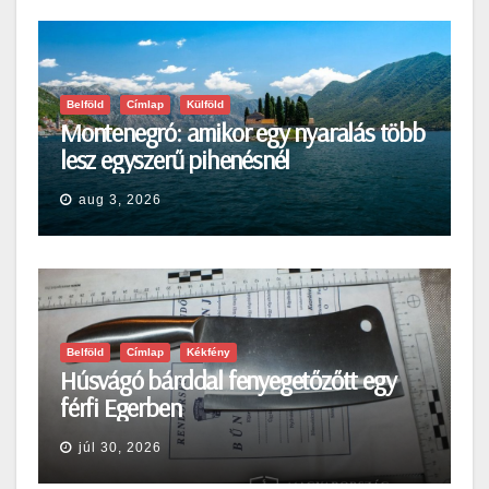
Belföld
Címlap
Külföld
Montenegró: amikor egy nyaralás több
lesz egyszerű pihenésnél
aug 3, 2026
Belföld
Címlap
Kékfény
Húsvágó bárddal fenyegetőzőtt egy
férfi Egerben
júl 30, 2026