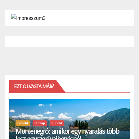
EZT OLVASTA MÁR?
Belföld
Címlap
Külföld
Montenegró: amikor egy nyaralás több
lesz egyszerű pihenésnél