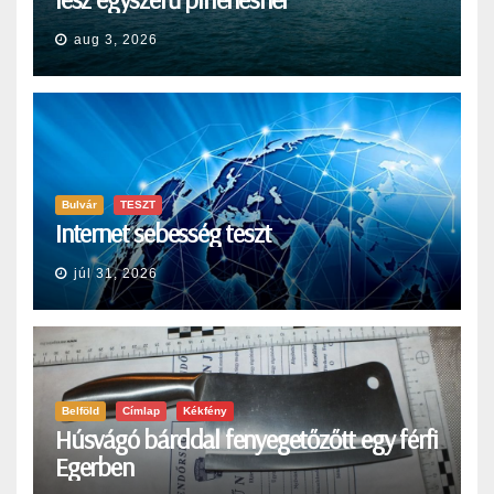
aug 3, 2026
Bulvár
TESZT
Internet sebesség teszt
júl 31, 2026
Belföld
Címlap
Kékfény
Húsvágó bárddal fenyegetőzőtt egy férfi
Egerben