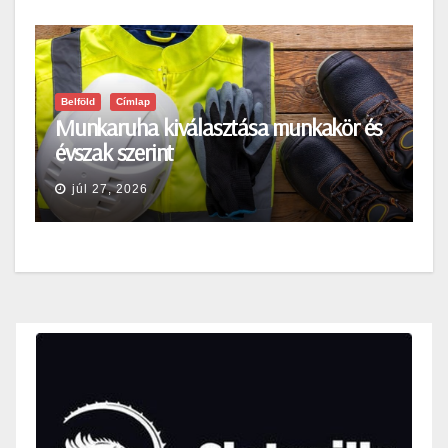
Belföld
Címlap
Munkaruha kiválasztása munkakör és
évszak szerint
júl 27, 2026