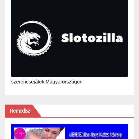
szerencsejáték Magyarországon
Hemedisz