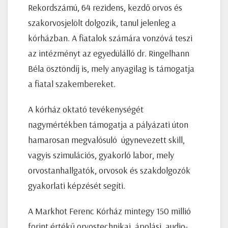
Rekordszámú, 64 rezidens, kezdő orvos és
szakorvosjelölt dolgozik, tanul jelenleg a
kórházban. A fiatalok számára vonzóvá teszi
az intézményt az egyedülálló dr. Ringelhann
Béla ösztöndíj is, mely anyagilag is támogatja
a fiatal szakembereket.
A kórház oktató tevékenységét
nagymértékben támogatja a pályázati úton
hamarosan megvalósuló úgynevezett skill,
vagyis szimulációs, gyakorló labor, mely
orvostanhallgatók, orvosok és szakdolgozók
gyakorlati képzését segíti.
A Markhot Ferenc Kórház mintegy 150 millió
forint értékű orvostechnikai, ápolási, audio-