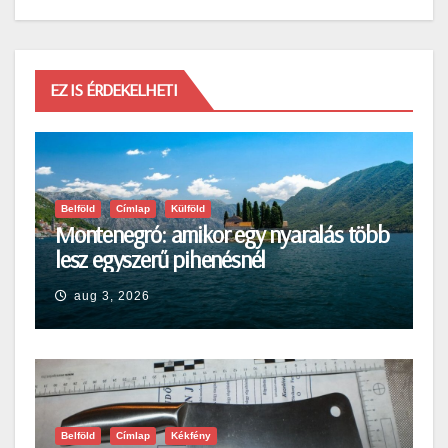
EZ IS ÉRDEKELHETI
Belföld
Címlap
Külföld
Montenegró: amikor egy nyaralás több
lesz egyszerű pihenésnél
aug 3, 2026
Belföld
Címlap
Kékfény