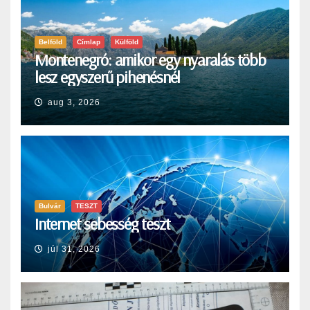
Belföld
Címlap
Külföld
Montenegró: amikor egy nyaralás több
lesz egyszerű pihenésnél
aug 3, 2026
Bulvár
TESZT
Internet sebesség teszt
júl 31, 2026