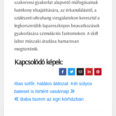
szakorvosi gyakorlat alapvető műfogásainak
hatékony elsajátítására, az érkanülálástól, a
szülészeti ultrahang vizsgálatokon keresztül a
legkorszerűbb laparoszkópos beavatkozások
gyakorlására szimulációs fantomokon. A skill
labor műszaki átadása hamarosan
megtörténik.
Kapcsolódó képek:
Bejegyzés
Ittas sofőr, halálos áldozat: Két súlyos
navigáció
baleset is történt vasárnap
Baba bumm az egri kórházban