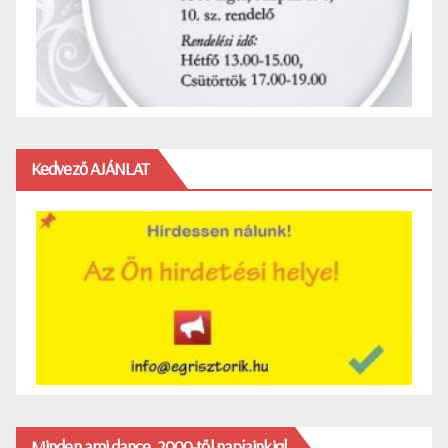
Kedvező AJÁNLAT
Minden ami dance, 2000-től napjainkig!