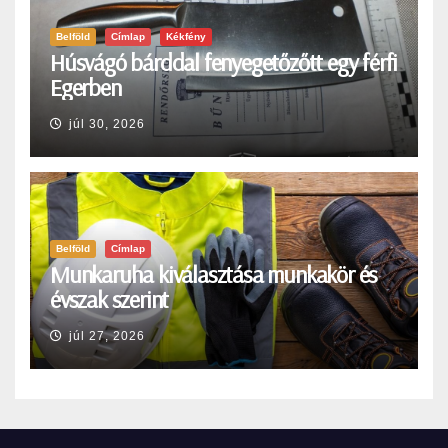
Belföld
Címlap
Kékfény
Húsvágó bárddal fenyegetőzőtt egy férfi
Egerben
júl 30, 2026
Belföld
Címlap
Munkaruha kiválasztása munkakör és
évszak szerint
júl 27, 2026