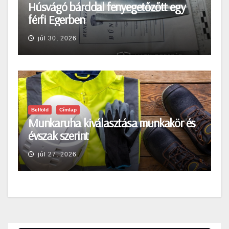
Húsvágó bárddal fenyegetőzőtt egy
férfi Egerben
júl 30, 2026
Belföld
Címlap
Munkaruha kiválasztása munkakör és
évszak szerint
júl 27, 2026