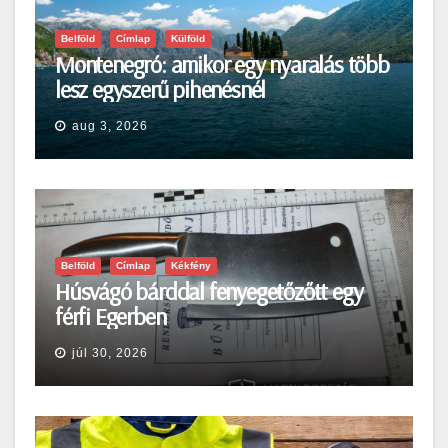
Belföld
Címlap
Külföld
Montenegró: amikor egy nyaralás több
lesz egyszerű pihenésnél
aug 3, 2026
Belföld
Címlap
Kékfény
Húsvágó bárddal fenyegetőzőtt egy
férfi Egerben
júl 30, 2026