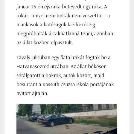
január 25-én éjszaka betévedt egy róka. A
rókát – mivel nem tudták nem veszett-e – a
munkások a hatóságok kiérkezéséig
megpróbálták ártalmatlanná tenni, azonban
az állat közben elpusztult.
Tavaly júlisuban egy fiatal rókát fogtak be a
Hatvanasezred utcában. Az állat békésen
sétálgatott a bokrok, autók között, majd
besurrant a Kossuth Zsuzsa iskola portájának
nyitott ajtaján.