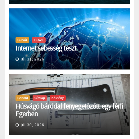
Bulvár
TESZT
Internet sebesség teszt
júl 31, 2026
Belföld
Címlap
Kékfény
Húsvágó bárddal fenyegetőzőtt egy férfi
Egerben
júl 30, 2026