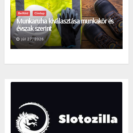
Belföld
Címlap
Munkaruha kiválasztása munkakör és
évszak szerint
júl 27, 2026