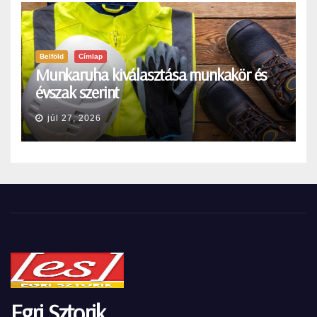
Belföld
Címlap
Munkaruha kiválasztása munkakör és
évszak szerint
júl 27, 2026
Egri Sztorik