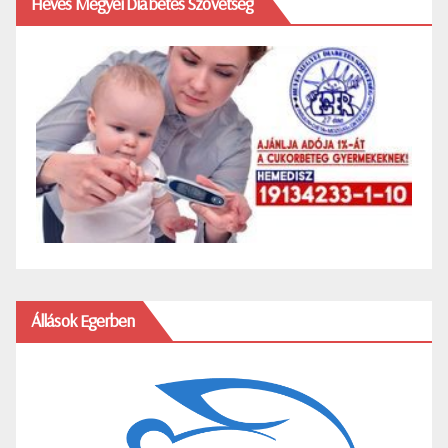
Heves Megyei Diabetes Szövetség
Állások Egerben