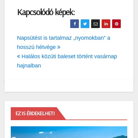
Kapcsolódó képek:
Bejegyzés
Napsütést is tartalmaz „nyomokban” a
navigáció
hosszú hétvége
Halálos közúti baleset történt vasárnap
hajnalban
EZ IS ÉRDEKELHETI