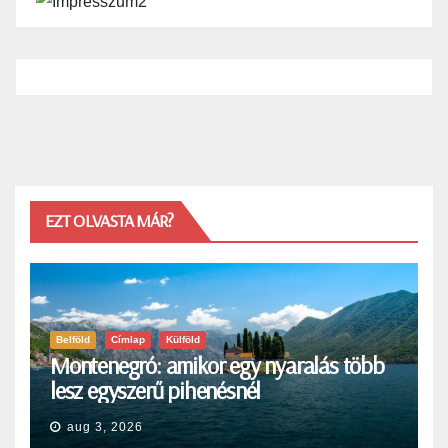
EZT OLVASTA MÁR?
Belföld
Címlap
Külföld
Montenegró: amikor egy nyaralás több
lesz egyszerű pihenésnél
aug 3, 2026