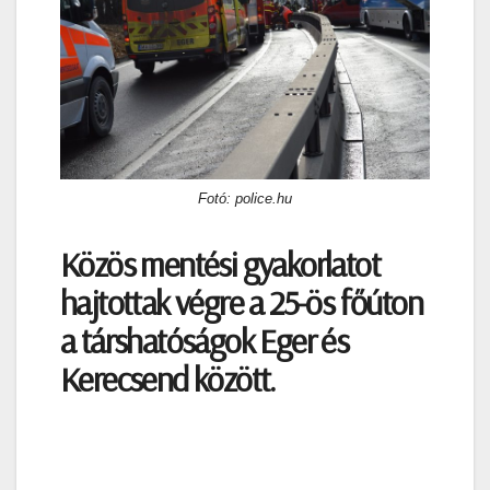
Fotó: police.hu
Közös mentési gyakorlatot
hajtottak végre a 25-ös főúton
a társhatóságok Eger és
Kerecsend között.