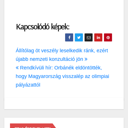
Kapcsolódó képek:
Bejegyzés
Állítólag öt veszély leselkedik ránk, ezért
navigáció
újabb nemzeti konzultáció jön
Rendkívüli hír: Orbánék eldöntötték,
hogy Magyarország visszalép az olimpiai
pályázattól