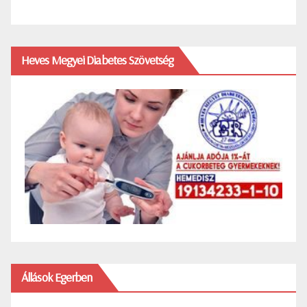
Heves Megyei Diabetes Szövetség
Állások Egerben