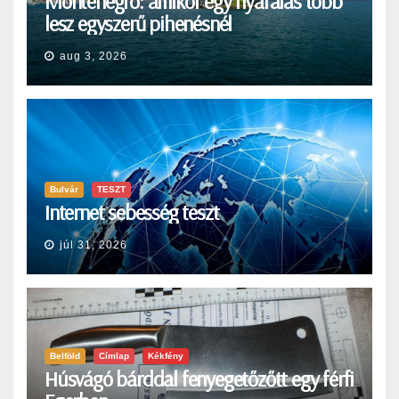
Montenegró: amikor egy nyaralás több
lesz egyszerű pihenésnél
aug 3, 2026
Bulvár
TESZT
Internet sebesség teszt
júl 31, 2026
Belföld
Címlap
Kékfény
Húsvágó bárddal fenyegetőzőtt egy férfi