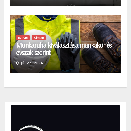
Belföld
Címlap
Munkaruha kiválasztása munkakör és
évszak szerint
júl 27, 2026