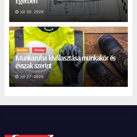
Egerben
júl 30, 2026
Belföld
Címlap
Munkaruha kiválasztása munkakör és
évszak szerint
júl 27, 2026