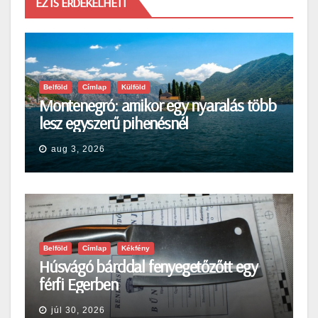
EZ IS ÉRDEKELHETI
Belföld
Címlap
Külföld
Montenegró: amikor egy nyaralás több
lesz egyszerű pihenésnél
aug 3, 2026
Belföld
Címlap
Kékfény
Húsvágó bárddal fenyegetőzőtt egy
férfi Egerben
júl 30, 2026