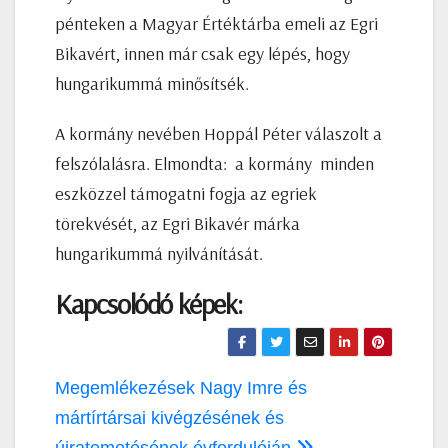
pénteken a Magyar Értéktárba emeli az Egri
Bikavért, innen már csak egy lépés, hogy
hungarikummá minősítsék.
A kormány nevében Hoppál Péter válaszolt a
felszólalásra. Elmondta: a kormány minden
eszközzel támogatni fogja az egriek
törekvését, az Egri Bikavér márka
hungarikummá nyilvánítását.
Kapcsolódó képek:
Bejegyzés
Megemlékezések Nagy Imre és
navigáció
mártírtársai kivégzésének és
újratemetésének évfordulóján