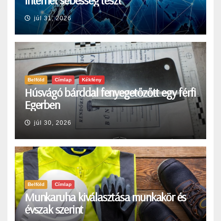
Internet sebesség teszt
júl 31, 2026
Belföld
Címlap
Kékfény
Húsvágó bárddal fenyegetőzőtt egy férfi
Egerben
júl 30, 2026
Belföld
Címlap
Munkaruha kiválasztása munkakör és
évszak szerint