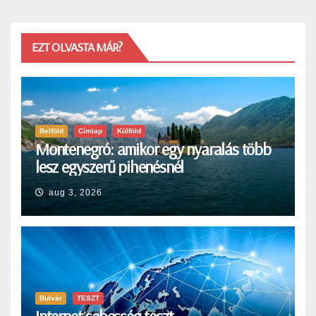
EZT OLVASTA MÁR?
Belföld
Címlap
Külföld
Montenegró: amikor egy nyaralás több
lesz egyszerű pihenésnél
aug 3, 2026
Bulvár
TESZT