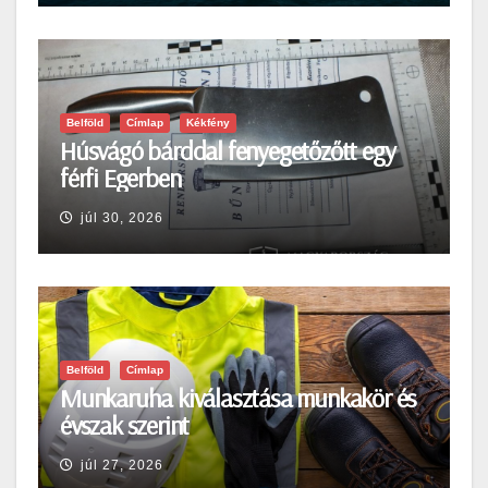
Belföld
Címlap
Kékfény
Húsvágó bárddal fenyegetőzőtt egy
férfi Egerben
júl 30, 2026
Belföld
Címlap
Munkaruha kiválasztása munkakör és
évszak szerint
júl 27, 2026