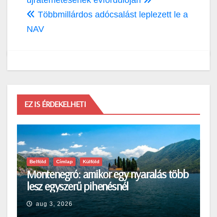
Többmillárdos adócsalást leplezett le a
NAV
EZ IS ÉRDEKELHETI
Belföld
Címlap
Külföld
Montenegró: amikor egy nyaralás több
lesz egyszerű pihenésnél
aug 3, 2026