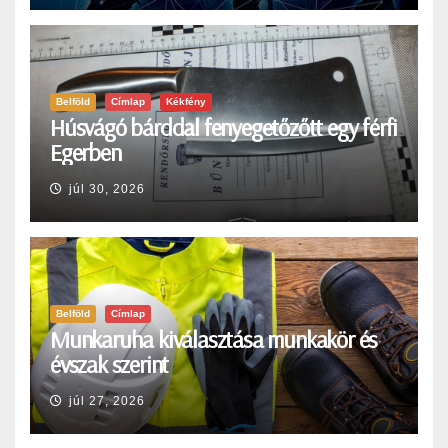
Belföld
Címlap
Kékfény
Húsvágó bárddal fenyegetőzőtt egy férfi
Egerben
júl 30, 2026
Belföld
Címlap
Munkaruha kiválasztása munkakör és
évszak szerint
júl 27, 2026