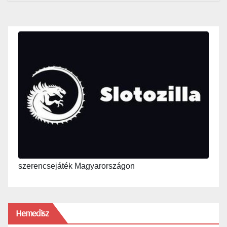
szerencsejáték Magyarországon
Hemedisz