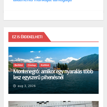
EZ IS ÉRDEKELHETI
Belföld
Címlap
Külföld
Montenegró: amikor egy nyaralás több
lesz egyszerű pihenésnél
aug 3, 2026