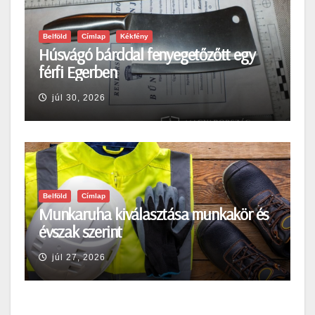
Belföld
Címlap
Kékfény
Húsvágó bárddal fenyegetőzőtt egy
férfi Egerben
júl 30, 2026
Belföld
Címlap
Munkaruha kiválasztása munkakör és
évszak szerint
júl 27, 2026