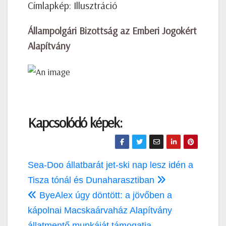
Címlapkép: Illusztráció
Állampolgári Bizottság az Emberi Jogokért
Alapítvány
Kapcsolódó képek:
Bejegyzés
Sea-Doo állatbarát jet-ski nap lesz idén a
navigáció
Tisza tónál és Dunaharasztiban
ByeAlex úgy döntött: a jövőben a
kápolnai Macskaárvaház Alapítvány
állatmentő munkáját támogatja