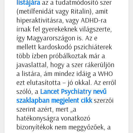
listájára
az a tudatmódosító szer
(metilfenidát vagy Ritalin), amit
hiperaktivitásra, vagy ADHD-ra
írnak fel gyerekeknek világszerte,
így Magyarországon is. Az e
mellett kardoskodó pszichiáterek
több ízben próbálkoztak már a
javaslattal, hogy a szer rákerüljön
a listára, ám mindez idáig a WHO
ezt elutasította – jó okkal. Az erről
szóló, a
Lancet Psychiatry nevű
szaklapban megjelent cikk
szerzői
szerint azért, mert „a
hatékonyságra vonatkozó
bizonyítékok nem meggyőzőek, a