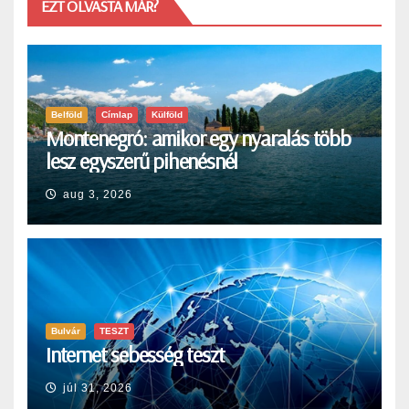
EZT OLVASTA MÁR?
Belföld
Címlap
Külföld
Montenegró: amikor egy nyaralás több
lesz egyszerű pihenésnél
aug 3, 2026
Bulvár
TESZT
Internet sebesség teszt
júl 31, 2026