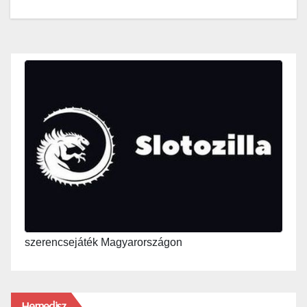
szerencsejáték Magyarországon
Hemedisz