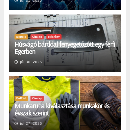
júl 31, 2026
Belföld
Címlap
Kékfény
Húsvágó bárddal fenyegetőzőtt egy férfi
Egerben
júl 30, 2026
Belföld
Címlap
Munkaruha kiválasztása munkakör és
évszak szerint
júl 27, 2026