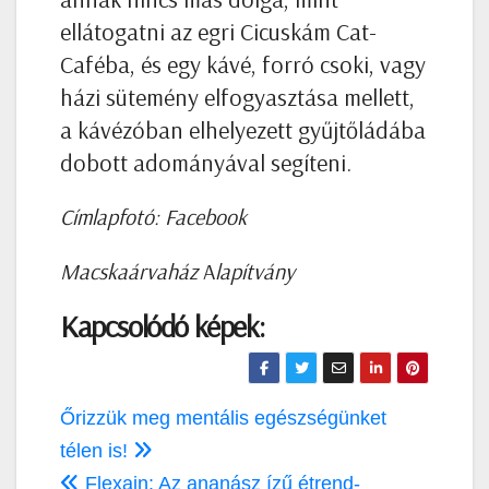
ellátogatni az egri Cicuskám Cat-
Caféba, és egy kávé, forró csoki, vagy
házi sütemény elfogyasztása mellett,
a kávézóban elhelyezett gyűjtőládába
dobott adományával segíteni.
Címlapfotó: Facebook
Macskaárvaház
A
lapítvány
Kapcsolódó képek:
Bejegyzés
Őrizzük meg mentális egészségünket
navigáció
télen is!
Flexain: Az ananász ízű étrend-