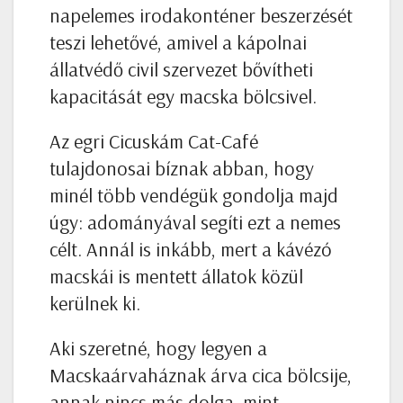
napelemes irodakonténer beszerzését
teszi lehetővé, amivel a kápolnai
állatvédő civil szervezet bővítheti
kapacitását egy macska bölcsivel.
Az egri Cicuskám Cat-Café
tulajdonosai bíznak abban, hogy
minél több vendégük gondolja majd
úgy: adományával segíti ezt a nemes
célt. Annál is inkább, mert a kávézó
macskái is mentett állatok közül
kerülnek ki.
Aki szeretné, hogy legyen a
Macskaárvaháznak árva cica bölcsije,
annak nincs más dolga, mint