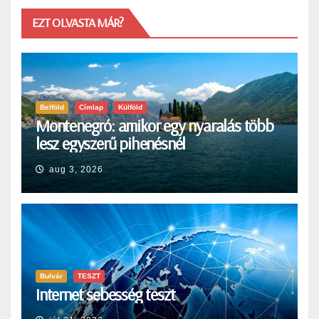
EZT OLVASTA MÁR?
Belföld
Címlap
Külföld
Montenegró: amikor egy nyaralás több
lesz egyszerű pihenésnél
aug 3, 2026
Bulvár
TESZT
Internet sebesség teszt