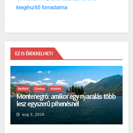
kiegészítő forradalma
EZ IS ÉRDEKELHETI
Belföld
Címlap
Külföld
Montenegró: amikor egy nyaralás több
lesz egyszerű pihenésnél
aug 3, 2026