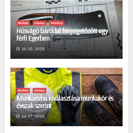
Belföld
Címlap
Kékfény
Húsvágó bárddal fenyegetőzőtt egy
férfi Egerben
júl 30, 2026
Belföld
Címlap
Munkaruha kiválasztása munkakör és
évszak szerint
júl 27, 2026