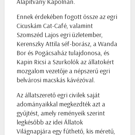
Alapítvány Kápolnán.
Ennek érdekében fogott össze az egri
Cicuskám Cat-Café, valamint
Szomszéd Lajos egri üzletember,
Kerenszky Attila séf-borász, a Wanda
Bor és Pogácsaház tulajdonosa, és
Kapin Ricsi a Szurkolók az állatokért
mozgalom vezetője a népszerű egri
belvárosi macskás kávézóval.
Az állatszerető egri civilek saját
adományaikkal megkezdték azt a
gyűjtést, amely reményeik szerint
legkésőbb az idei Állatok
Világnapjára egy fűthető, kis méretű,