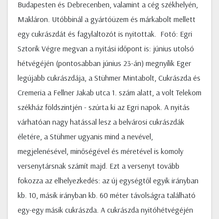
Budapesten és Debrecenben, valamint a cég székhelyén,
Makláron. Utóbbinál a gyártóüzem és márkabolt mellett
egy cukrászdát és fagylaltozót is nyitottak. Fotó: Egri
Sztorik Végre megvan a nyitási időpont is: június utolsó
hétvégéjén (pontosabban június 23-án) megnyílik Eger
legújabb cukrászdája, a Stühmer Mintabolt, Cukrászda és
Cremeria a Fellner Jakab utca 1. szám alatt, a volt Telekom
székház földszintjén - szúrta ki az Egri napok. A nyitás
várhatóan nagy hatással lesz a belvárosi cukrászdák
életére, a Stühmer ugyanis mind a nevével,
megjelenésével, minőségével és méretével is komoly
versenytársnak számít majd. Ezt a versenyt tovább
fokozza az elhelyezkedés: az új egységtől egyik irányban
kb. 10, másik irányban kb. 60 méter távolságra található
egy-egy másik cukrászda. A cukrászda nyitóhétvégéjén