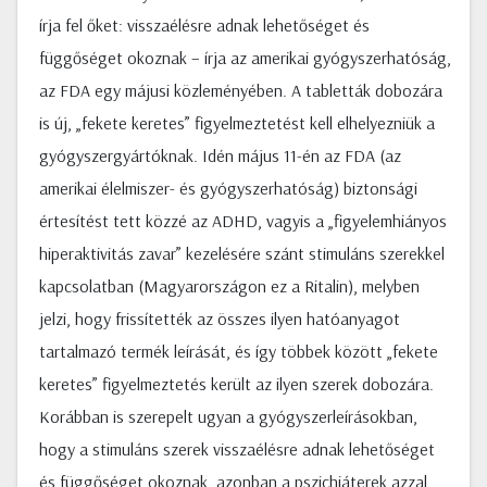
írja fel őket: visszaélésre adnak lehetőséget és
függőséget okoznak – írja az amerikai gyógyszerhatóság,
az FDA egy májusi közleményében. A tabletták dobozára
is új, „fekete keretes” figyelmeztetést kell elhelyezniük a
gyógyszergyártóknak. Idén május 11-én az FDA (az
amerikai élelmiszer- és gyógyszerhatóság) biztonsági
értesítést tett közzé az ADHD, vagyis a „figyelemhiányos
hiperaktivitás zavar” kezelésére szánt stimuláns szerekkel
kapcsolatban (Magyarországon ez a Ritalin), melyben
jelzi, hogy frissítették az összes ilyen hatóanyagot
tartalmazó termék leírását, és így többek között „fekete
keretes” figyelmeztetés került az ilyen szerek dobozára.
Korábban is szerepelt ugyan a gyógyszerleírásokban,
hogy a stimuláns szerek visszaélésre adnak lehetőséget
és függőséget okoznak, azonban a pszichiáterek azzal