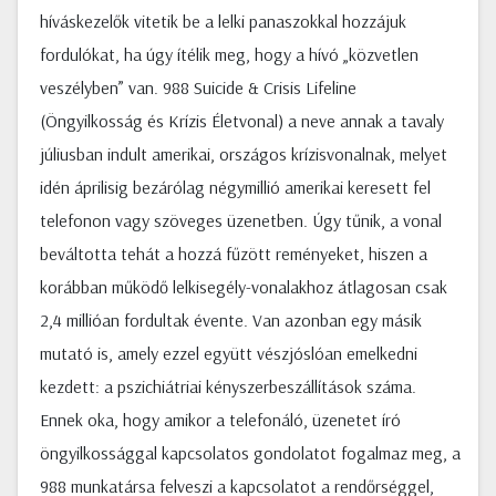
híváskezelők vitetik be a lelki panaszokkal hozzájuk
fordulókat, ha úgy ítélik meg, hogy a hívó „közvetlen
veszélyben” van. 988 Suicide & Crisis Lifeline
(Öngyilkosság és Krízis Életvonal) a neve annak a tavaly
júliusban indult amerikai, országos krízisvonalnak, melyet
idén áprilisig bezárólag négymillió amerikai keresett fel
telefonon vagy szöveges üzenetben. Úgy tűnik, a vonal
beváltotta tehát a hozzá fűzött reményeket, hiszen a
korábban működő lelkisegély-vonalakhoz átlagosan csak
2,4 millióan fordultak évente. Van azonban egy másik
mutató is, amely ezzel együtt vészjóslóan emelkedni
kezdett: a pszichiátriai kényszerbeszállítások száma.
Ennek oka, hogy amikor a telefonáló, üzenetet író
öngyilkossággal kapcsolatos gondolatot fogalmaz meg, a
988 munkatársa felveszi a kapcsolatot a rendőrséggel,