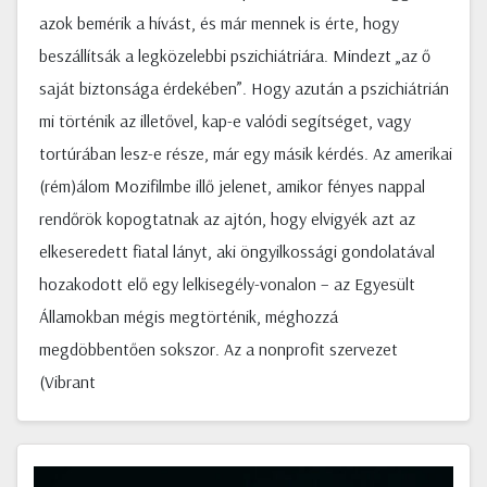
azok bemérik a hívást, és már mennek is érte, hogy
beszállítsák a legközelebbi pszichiátriára. Mindezt „az ő
saját biztonsága érdekében”. Hogy azután a pszichiátrián
mi történik az illetővel, kap-e valódi segítséget, vagy
tortúrában lesz-e része, már egy másik kérdés. Az amerikai
(rém)álom Mozifilmbe illő jelenet, amikor fényes nappal
rendőrök kopogtatnak az ajtón, hogy elvigyék azt az
elkeseredett fiatal lányt, aki öngyilkossági gondolatával
hozakodott elő egy lelkisegély-vonalon – az Egyesült
Államokban mégis megtörténik, méghozzá
megdöbbentően sokszor. Az a nonprofit szervezet
(Vibrant