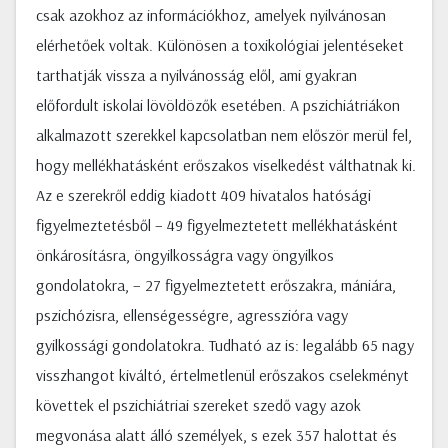
csak azokhoz az információkhoz, amelyek nyilvánosan
elérhetőek voltak. Különösen a toxikológiai jelentéseket
tarthatják vissza a nyilvánosság elől, ami gyakran
előfordult iskolai lövöldözők esetében. A pszichiátriákon
alkalmazott szerekkel kapcsolatban nem először merül fel,
hogy mellékhatásként erőszakos viselkedést válthatnak ki.
Az e szerekről eddig kiadott 409 hivatalos hatósági
figyelmeztetésből – 49 figyelmeztetett mellékhatásként
önkárosításra, öngyilkosságra vagy öngyilkos
gondolatokra, – 27 figyelmeztetett erőszakra, mániára,
pszichózisra, ellenségességre, agresszióra vagy
gyilkossági gondolatokra. Tudható az is: legalább 65 nagy
visszhangot kiváltó, értelmetlenül erőszakos cselekményt
követtek el pszichiátriai szereket szedő vagy azok
megvonása alatt álló személyek, s ezek 357 halottat és