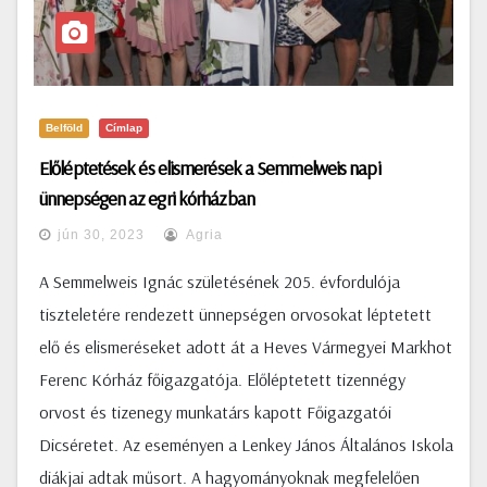
Belföld
Címlap
Előléptetések és elismerések a Semmelweis napi
ünnepségen az egri kórházban
jún 30, 2023
Agria
A Semmelweis Ignác születésének 205. évfordulója
tiszteletére rendezett ünnepségen orvosokat léptetett
elő és elismeréseket adott át a Heves Vármegyei Markhot
Ferenc Kórház főigazgatója. Előléptetett tizennégy
orvost és tizenegy munkatárs kapott Főigazgatói
Dicséretet. Az eseményen a Lenkey János Általános Iskola
diákjai adtak műsort. A hagyományoknak megfelelően