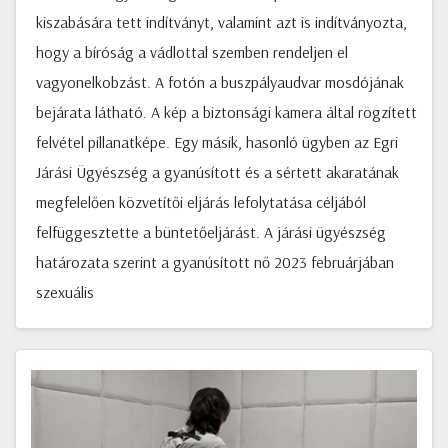
kiszabására tett indítványt, valamint azt is indítványozta,
hogy a bíróság a vádlottal szemben rendeljen el
vagyonelkobzást. A fotón a buszpályaudvar mosdójának
bejárata látható. A kép a biztonsági kamera által rögzített
felvétel pillanatképe. Egy másik, hasonló ügyben az Egri
Járási Ügyészség a gyanúsított és a sértett akaratának
megfelelően közvetítői eljárás lefolytatása céljából
felfüggesztette a büntetőeljárást. A járási ügyészség
határozata szerint a gyanúsított nő 2023 februárjában
szexuális