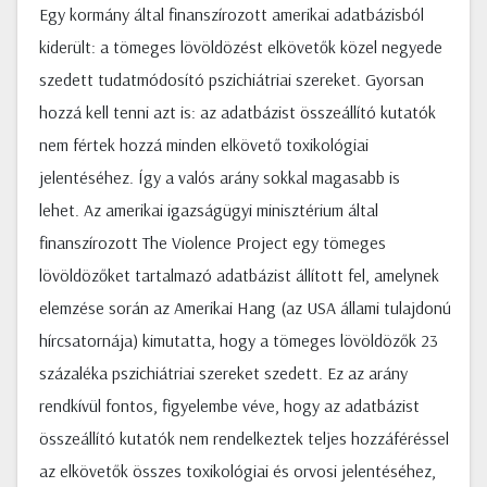
Egy kormány által finanszírozott amerikai adatbázisból
kiderült: a tömeges lövöldözést elkövetők közel negyede
szedett tudatmódosító pszichiátriai szereket. Gyorsan
hozzá kell tenni azt is: az adatbázist összeállító kutatók
nem fértek hozzá minden elkövető toxikológiai
jelentéséhez. Így a valós arány sokkal magasabb is
lehet. Az amerikai igazságügyi minisztérium által
finanszírozott The Violence Project egy tömeges
lövöldözőket tartalmazó adatbázist állított fel, amelynek
elemzése során az Amerikai Hang (az USA állami tulajdonú
hírcsatornája) kimutatta, hogy a tömeges lövöldözők 23
százaléka pszichiátriai szereket szedett. Ez az arány
rendkívül fontos, figyelembe véve, hogy az adatbázist
összeállító kutatók nem rendelkeztek teljes hozzáféréssel
az elkövetők összes toxikológiai és orvosi jelentéséhez,