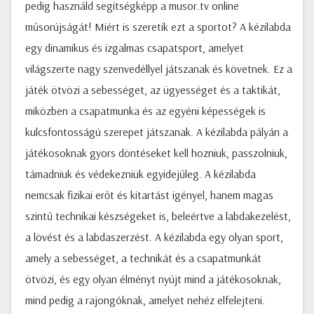
pedig használd segítségképp a musor.tv online
műsorújságát! Miért is szeretik ezt a sportot? A kézilabda
egy dinamikus és izgalmas csapatsport, amelyet
világszerte nagy szenvedéllyel játszanak és követnek. Ez a
játék ötvözi a sebességet, az ügyességet és a taktikát,
miközben a csapatmunka és az egyéni képességek is
kulcsfontosságú szerepet játszanak. A kézilabda pályán a
játékosoknak gyors döntéseket kell hozniuk, passzolniuk,
támadniuk és védekezniük egyidejűleg. A kézilabda
nemcsak fizikai erőt és kitartást igényel, hanem magas
szintű technikai készségeket is, beleértve a labdakezelést,
a lövést és a labdaszerzést. A kézilabda egy olyan sport,
amely a sebességet, a technikát és a csapatmunkát
ötvözi, és egy olyan élményt nyújt mind a játékosoknak,
mind pedig a rajongóknak, amelyet nehéz elfelejteni.