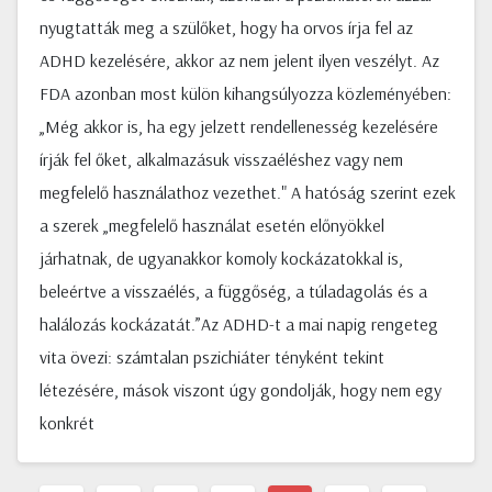
nyugtatták meg a szülőket, hogy ha orvos írja fel az
ADHD kezelésére, akkor az nem jelent ilyen veszélyt. Az
FDA azonban most külön kihangsúlyozza közleményében:
„Még akkor is, ha egy jelzett rendellenesség kezelésére
írják fel őket, alkalmazásuk visszaéléshez vagy nem
megfelelő használathoz vezethet." A hatóság szerint ezek
a szerek „megfelelő használat esetén előnyökkel
járhatnak, de ugyanakkor komoly kockázatokkal is,
beleértve a visszaélés, a függőség, a túladagolás és a
halálozás kockázatát.”Az ADHD-t a mai napig rengeteg
vita övezi: számtalan pszichiáter tényként tekint
létezésére, mások viszont úgy gondolják, hogy nem egy
konkrét