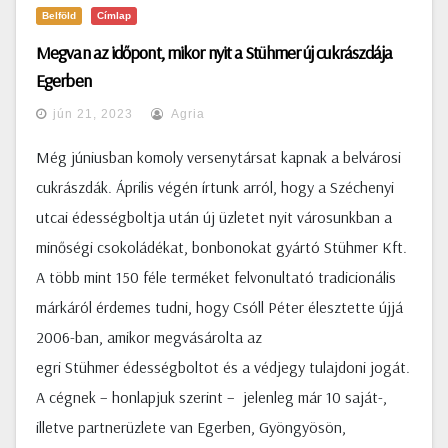
Belföld
Címlap
Megvan az időpont, mikor nyit a Stühmer új cukrászdája
Egerben
jún 21, 2023
Agria
Még júniusban komoly versenytársat kapnak a belvárosi
cukrászdák. Április végén írtunk arról, hogy a Széchenyi
utcai édességboltja után új üzletet nyit városunkban a
minőségi csokoládékat, bonbonokat gyártó Stühmer Kft.
A több mint 150 féle terméket felvonultató tradicionális
márkáról érdemes tudni, hogy Csóll Péter élesztette újjá
2006-ban, amikor megvásárolta az
egri Stühmer édességboltot és a védjegy tulajdoni jogát.
A cégnek – honlapjuk szerint – jelenleg már 10 saját-,
illetve partnerüzlete van Egerben, Gyöngyösön,