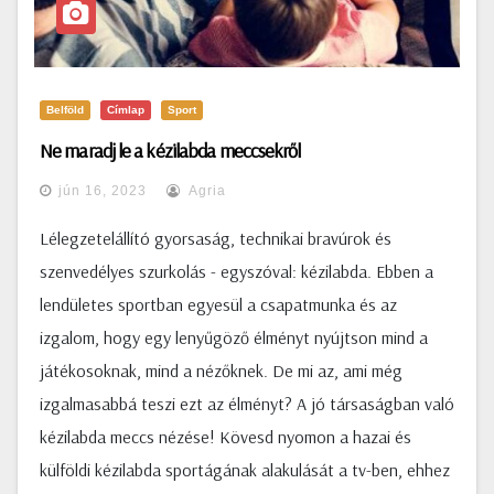
Belföld
Címlap
Sport
Ne maradj le a kézilabda meccsekről
jún 16, 2023
Agria
Lélegzetelállító gyorsaság, technikai bravúrok és
szenvedélyes szurkolás - egyszóval: kézilabda. Ebben a
lendületes sportban egyesül a csapatmunka és az
izgalom, hogy egy lenyűgöző élményt nyújtson mind a
játékosoknak, mind a nézőknek. De mi az, ami még
izgalmasabbá teszi ezt az élményt? A jó társaságban való
kézilabda meccs nézése! Kövesd nyomon a hazai és
külföldi kézilabda sportágának alakulását a tv-ben, ehhez