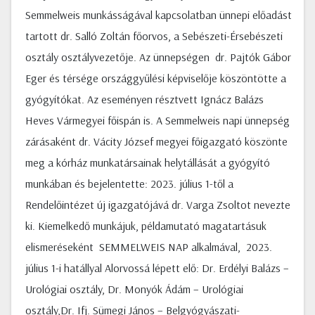
Semmelweis munkásságával kapcsolatban ünnepi előadást
tartott dr. Salló Zoltán főorvos, a Sebészeti-Érsebészeti
osztály osztályvezetője. Az ünnepségen dr. Pajtók Gábor
Eger és térsége országgyűlési képviselője köszöntötte a
gyógyítókat. Az eseményen résztvett Ignácz Balázs
Heves Vármegyei főispán is. A Semmelweis napi ünnepség
zárásaként dr. Vácity József megyei főigazgató köszönte
meg a kórház munkatársainak helytállását a gyógyító
munkában és bejelentette: 2023. július 1-től a
Rendelőintézet új igazgatójává dr. Varga Zsoltot nevezte
ki. Kiemelkedő munkájuk, példamutató magatartásuk
elismeréseként SEMMELWEIS NAP alkalmával, 2023.
július 1-i hatállyal Alorvossá lépett elő: Dr. Erdélyi Balázs –
Urológiai osztály, Dr. Monyók Ádám – Urológiai
osztály,Dr. Ifj. Sümegi János – Belgyógyászati-