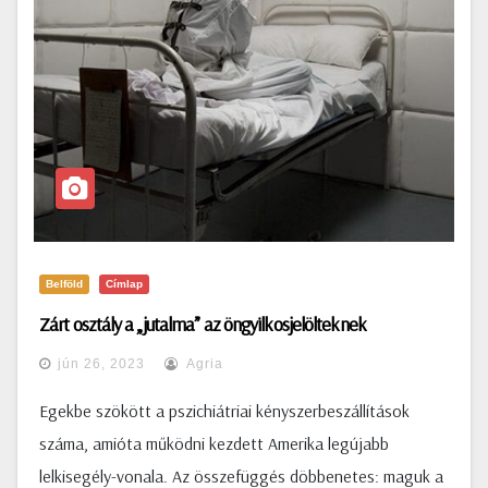
Belföld
Címlap
Zárt osztály a „jutalma” az öngyilkosjelölteknek
jún 26, 2023
Agria
Egekbe szökött a pszichiátriai kényszerbeszállítások
száma, amióta működni kezdett Amerika legújabb
lelkisegély-vonala. Az összefüggés döbbenetes: maguk a