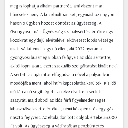
meg is lophatja alkalmi partnerét, ami viszont már
bűncselekmény. A közelmúltban két, egymáshoz nagyon
hasonló ügyben hozott döntést az ügyészség. A
Gyöngyösi Járási Ügyészség szabálysértési értékre egy
közokirat egyidejű elvételével elkövetett lopás vétsége
miatt vádat emelt egy nő ellen, aki 2022 nyarán a
gyöngyösi buszmegállóban felfigyelt az idős sértettre,
akitől lopni akart, ezért szexuális szolgáltatást kínált neki.
A sértett az ajánlatot elfogadva a nővel a pályaudvar
mosdójába ment, ahol intim kapcsolatba kerültek. Kis idő
múltán a nő segítséget színlelve elvette a sértett
szatyrát, majd abból az idős férfi figyelmetlenségét
kihasználva kivette értékeit, némi készpénzt és egy gáz-
riasztó fegyvert. Az eltulajdonított dolgok értéke 33.000
Ft volt. Az ügyészség a vádiratában pénzbüntetés