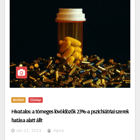
Belföld
Címlap
Hivatalos: a tömeges lövöldözők 23%-a pszichiátriai szerek
hatása alatt állt
jún 21, 2023
Agria