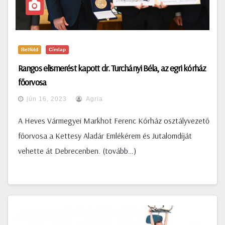
Belföld
Címlap
Rangos elismerést kapott dr. Turchányi Béla, az egri kórház
főorvosa
jún 16, 2023
Agria
A Heves Vármegyei Markhot Ferenc Kórház osztályvezető
főorvosa a Kettesy Aladár Emlékérem és Jutalomdíját
vehette át Debrecenben. (tovább…)