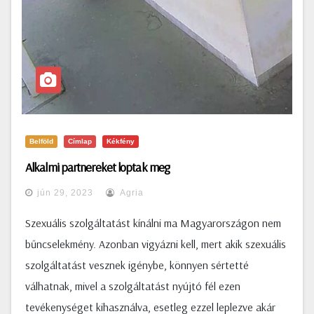
Belföld
Címlap
Kékfény
Alkalmi partnereket loptak meg
jún 29, 2023
Agria
Szexuális szolgáltatást kínálni ma Magyarországon nem
bűncselekmény. Azonban vigyázni kell, mert akik szexuális
szolgáltatást vesznek igénybe, könnyen sértetté
válhatnak, mivel a szolgáltatást nyújtó fél ezen
tevékenységet kihasználva, esetleg ezzel leplezve akár