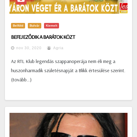
Belföld
Bulvár
Kiemelt
BEFEJEZŐDIK A BARÁTOK KÖZT
nov 30, 2020
Agria
Az RTL Klub legendás szappanoperája nem éli meg a
huszonharmadik születésnapját a Blikk értesülése szerint.
(tovább…)