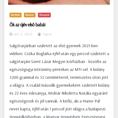
Belföld
Bulvár
Kiemelt
Ők az újév első babái
jan 1, 2021
Agria
Salgótarjánban született az első gyermek 2021-ben
vidéken. Csóka Boglárka éjfél után egy perccel született a
salgótarjáni Szent Lázár Megyei Kórházban - közölte az
egészségügyi intézmény pénteken az MTI-vel. A kislány
3200 grammal és 52 centiméterrel, természetes úton jött
a világra. A család második gyermekeként született kislány
és 22 éves édesanyja, Molnár Nikoletta Natália egyaránt
egészségesek és jól vannak. A kisfiú, aki a Hunor Pál
nevet kapta, éjfél után 1 perccel jött világra a budapesti
Honvédkórházban, a Magyar Honvédség Egészségügyi