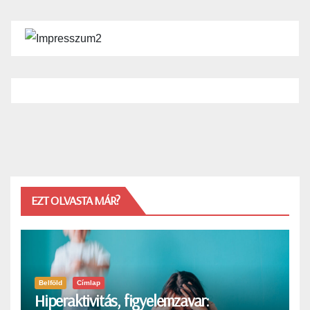
EZT OLVASTA MÁR?
Belföld
Címlap
Hiperaktivitás, figyelemzavar: