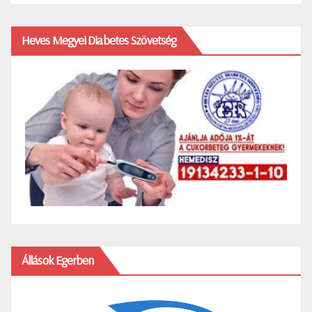
Heves Megyei Diabetes Szövetség
Állások Egerben