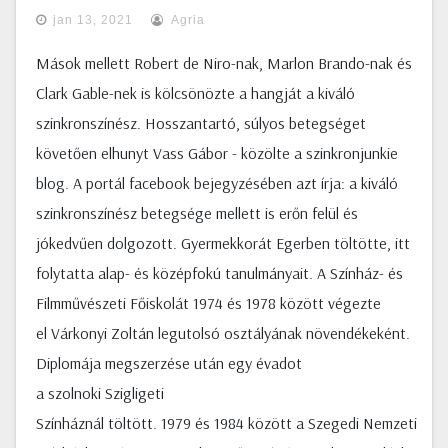
jan 13, 2021
Agria
Mások mellett Robert de Niro-nak, Marlon Brando-nak és
Clark Gable-nek is kölcsönözte a hangját a kiváló
szinkronszínész. Hosszantartó, súlyos betegséget
követően elhunyt Vass Gábor - közölte a szinkronjunkie
blog. A portál facebook bejegyzésében azt írja: a kiváló
szinkronszínész betegsége mellett is erőn felül és
jókedvűen dolgozott. Gyermekkorát Egerben töltötte, itt
folytatta alap- és középfokú tanulmányait. A Színház- és
Filmművészeti Főiskolát 1974 és 1978 között végezte
el Várkonyi Zoltán legutolsó osztályának növendékeként.
Diplomája megszerzése után egy évadot
a szolnoki Szigligeti
Színháznál töltött. 1979 és 1984 között a Szegedi Nemzeti