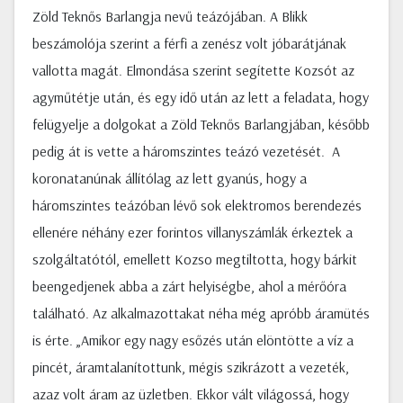
Zöld Teknős Barlangja nevű teázójában. A Blikk
beszámolója szerint a férfi a zenész volt jóbarátjának
vallotta magát. Elmondása szerint segítette Kozsót az
agyműtétje után, és egy idő után az lett a feladata, hogy
felügyelje a dolgokat a Zöld Teknős Barlangjában, később
pedig át is vette a háromszintes teázó vezetését. A
koronatanúnak állítólag az lett gyanús, hogy a
háromszintes teázóban lévő sok elektromos berendezés
ellenére néhány ezer forintos villanyszámlák érkeztek a
szolgáltatótól, emellett Kozso megtiltotta, hogy bárkit
beengedjenek abba a zárt helyiségbe, ahol a mérőóra
található. Az alkalmazottakat néha még apróbb áramütés
is érte. „Amikor egy nagy esőzés után elöntötte a víz a
pincét, áramtalanítottunk, mégis szikrázott a vezeték,
azaz volt áram az üzletben. Ekkor vált világossá, hogy