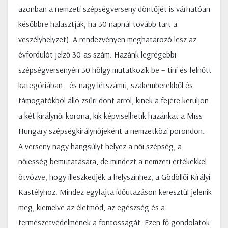
azonban a nemzeti szépségverseny döntőjét is várhatóan
későbbre halasztják, ha 30 napnál tovább tart a
veszélyhelyzet). A rendezvényen meghatározó lesz az
évfordulót jelző 30-as szám: Hazánk legrégebbi
szépségversenyén 30 hölgy mutatkozik be – tini és felnőtt
kategóriában - és nagy létszámú, szakemberekből és
támogatókból álló zsűri dönt arról, kinek a fejére kerüljön
a két királynői korona, kik képviselhetik hazánkat a Miss
Hungary szépségkirálynőjeként a nemzetközi porondon.
A verseny nagy hangsúlyt helyez a női szépség, a
nőiesség bemutatására, de mindezt a nemzeti értékekkel
ötvözve, hogy illeszkedjék a helyszínhez, a Gödöllői Királyi
Kastélyhoz. Mindez egyfajta időutazáson keresztül jelenik
meg, kiemelve az életmód, az egészség és a
természetvédelmének a fontosságát. Ezen fő gondolatok