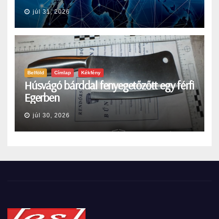
júl 31, 2026
Belföld
Címlap
Kékfény
Húsvágó bárddal fenyegetőzőtt egy férfi
Egerben
júl 30, 2026