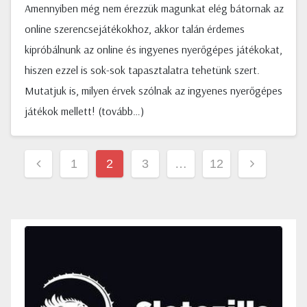
Amennyiben még nem érezzük magunkat elég bátornak az
online szerencsejátékokhoz, akkor talán érdemes
kipróbálnunk az online és ingyenes nyerőgépes játékokat,
hiszen ezzel is sok-sok tapasztalatra tehetünk szert.
Mutatjuk is, milyen érvek szólnak az ingyenes nyerőgépes
játékok mellett! (tovább…)
Bejegyzések
1
2
3
…
12
lapozása