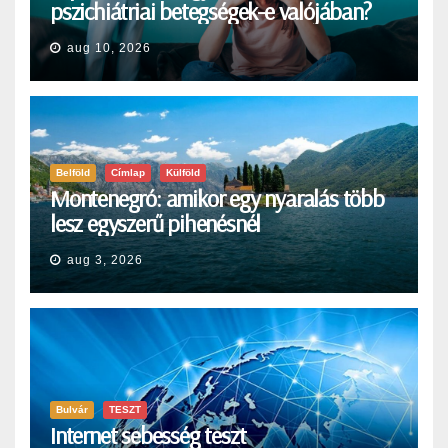
pszichiátriai betegségek-e valójában?
aug 10, 2026
Belföld
Címlap
Külföld
Montenegró: amikor egy nyaralás több
lesz egyszerű pihenésnél
aug 3, 2026
Bulvár
TESZT
Internet sebesség teszt