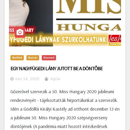
Belföld
Bulvár
Kiemelt
EGY NAGYFÜGEDI LÁNY JUTOTT BE A DÖNTŐBE
nov 14, 2020
Agria
Gőzerővel szervezik a 30. Miss Hungary 2020 jubileumi
rendezvényét - tájékoztatták hírportálunkat a szervezők.
Idén a Gödöllői Királyi Kastély ad otthont december 12-én
a jubileumi 30. Miss Hungary 2020 szépségverseny
döntőjének (A pandémia miatt hozott intézkedések