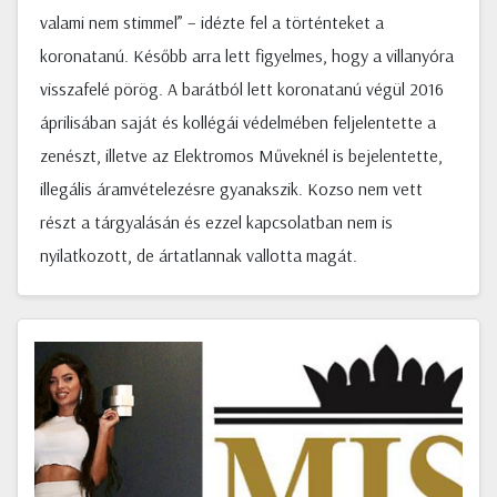
valami nem stimmel” – idézte fel a történteket a
koronatanú. Később arra lett figyelmes, hogy a villanyóra
visszafelé pörög. A barátból lett koronatanú végül 2016
áprilisában saját és kollégái védelmében feljelentette a
zenészt, illetve az Elektromos Műveknél is bejelentette,
illegális áramvételezésre gyanakszik. Kozso nem vett
részt a tárgyalásán és ezzel kapcsolatban nem is
nyilatkozott, de ártatlannak vallotta magát.