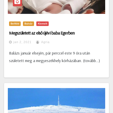
Belföld
Bulvár
Kiemelt
Megszületett az első újévi baba Egerben
jan 2, 2021
Agria
Balázs január elsején, pár perccel este 9 óra után
született meg a megyeszékhely kórházában. (tovább…)