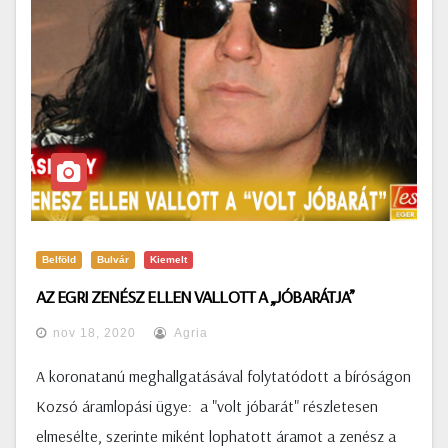
Belföld
Bulvár
Kiemelt
AZ EGRI ZENÉSZ ELLEN VALLOTT A „JÓBARÁTJA”
nov 18, 2020
Agria
A koronatanú meghallgatásával folytatódott a bíróságon
Kozsó áramlopási ügye: a "volt jóbarát" részletesen
elmesélte, szerinte miként lophatott áramot a zenész a