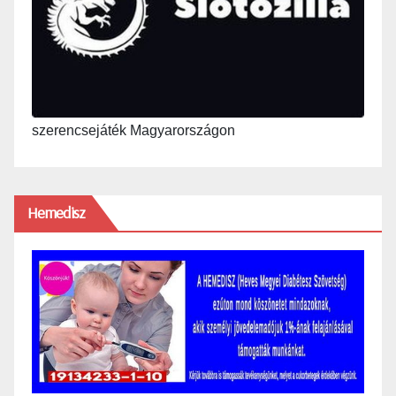
szerencsejáték Magyarországon
Hemedisz