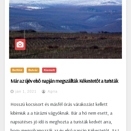
Belföld
Bulvár
Kiemelt
Már az újév első napján megszállták Kékestetőt a turisták
jan 1, 2021
Agria
Hosszú kocsisort és másfél órás várakozást kellett
kibírniuk a a túrázni vágyóknak. Bár a hó nem esett, a
napsütéses jó idő is meghozta a turisták kedvét arra,
hogy megrohamozzák az év első napján Kékestetőt. Az I