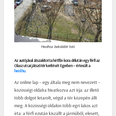
Heolhoz beküldött fotó
Az autójával átszakította hétfőn kora délután egy férfi az
Olasz utcai játszótér kerítését Egerben – értesült a
heol.hu
.
Az online lap – egy általa meg nem nevezett –
közösségi oldalra hivatkozva azt írja: az illető
több dolgot letarolt, végül a tér közepén állt
meg. A közösségi oldalon több egri lakos azt
írta: a férfi ezután kiszállt a járműből, elesett,