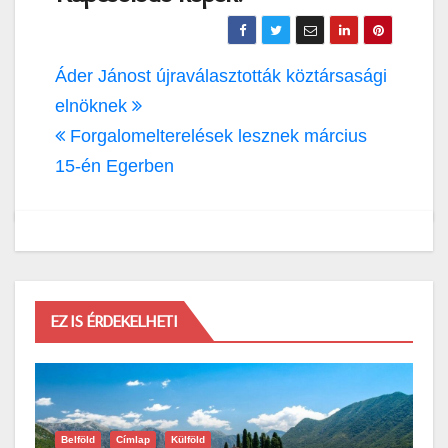
Bejegyzés
Áder Jánost újraválasztották köztársasági
navigáció
elnöknek
Forgalomelterelések lesznek március
15-én Egerben
EZ IS ÉRDEKELHETI
Belföld
Címlap
Külföld