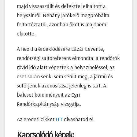
majd visszaszállt és defekttel elhajtott a
helyszínről. Néhány járókelő megpróbálta
feltartóztatni, azonban őket is majdnem
elütötte.
A heol.hu érdeklődésére Lázár Levente,
rendőrségi sajtóreferens elmondta: a rendőrök
rövid idő alatt végeztek a helyszíneléssel, az
eset során senki sem sérült meg, a jármű és
sofőrjének azonosítása jelenleg is tart. A
baleset körülményeit az Egri
Rendőrkapitányság vizsgálja.
Az eredeti cikket
ITT
olvashatod el.
Kapcsolódó képek: