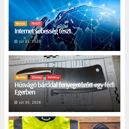
Bulvár
TESZT
Internet sebesség teszt
júl 31, 2026
Belföld
Címlap
Kékfény
Húsvágó bárddal fenyegetőzőtt egy férfi
Egerben
júl 30, 2026