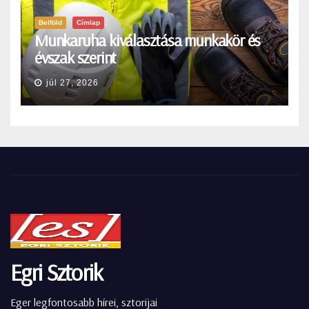
Belföld
Címlap
Munkaruha kiválasztása munkakör és
évszak szerint
júl 27, 2026
Egri Sztorik
Eger legfontosabb hírei, sztorijai