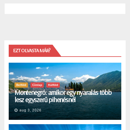
EZT OLVASTA MÁR?
Belföld
Címlap
Külföld
Montenegró: amikor egy nyaralás több
lesz egyszerű pihenésnél
aug 3, 2026