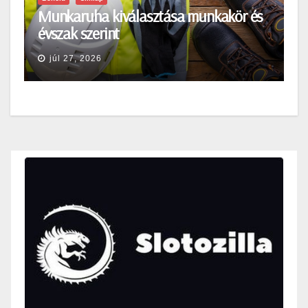
Munkaruha kiválasztása munkakör és
évszak szerint
júl 27, 2026