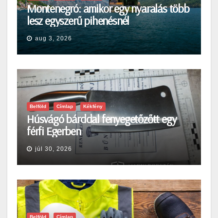
Montenegró: amikor egy nyaralás több
lesz egyszerű pihenésnél
aug 3, 2026
Belföld
Címlap
Kékfény
Húsvágó bárddal fenyegetőzőtt egy
férfi Egerben
júl 30, 2026
Belföld
Címlap