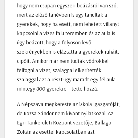
hogy nem csupán egyszeri beázásról van szó,
mert az előző tanévben is úgy tanultak a
gyerekek, hogy ha esett, nem lehetett villanyt
kapcsolni a vizes falú teremben és az aula is
úgy beázott, hogy a folyosón lévő
szekrényekben is eláztatta a gyerekek ruháit,
cipőit. Amikor már nem tudták vödrökkel
felfogni a vizet, szalaggal elkerítették
szalaggal azt a részt: így maradt egy fél aula
mintegy 800 gyerekre – tette hozzá.
A Népszava megkereste az iskola igazgatóját,
de Rózsa Sándor nem kívánt nyilatkozni. Az
Egri Tankerületi Központ vezetője, Ballagó
Zoltán az esettel kapcsolatban azt