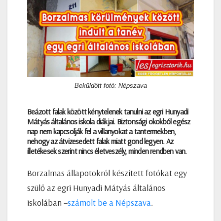
Beküldött fotó: Népszava
Beázott falak között kénytelenek tanulni az egri Hunyadi
Mátyás általános iskola diákjai. Biztonsági okokból egész
nap nem kapcsolják fel a villanyokat a tantermekben,
nehogy az átvizesedett falak miatt gond legyen. Az
illetékesek szerint nincs életveszély, minden rendben van.
Borzalmas állapotokról készített fotókat egy
szülő az egri Hunyadi Mátyás általános
iskolában –
számolt be a Népszava
.