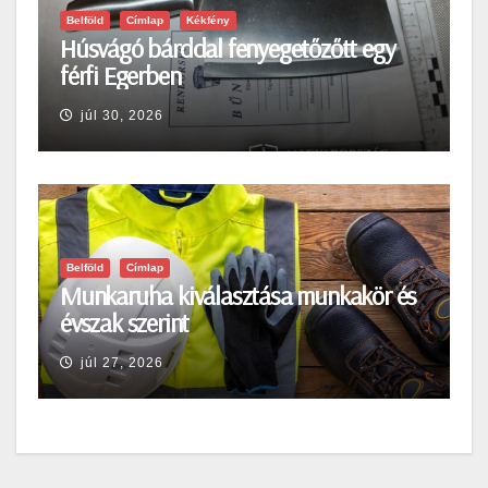
Belföld
Címlap
Kékfény
Húsvágó bárddal fenyegetőzőtt egy
férfi Egerben
júl 30, 2026
Belföld
Címlap
Munkaruha kiválasztása munkakör és
évszak szerint
júl 27, 2026