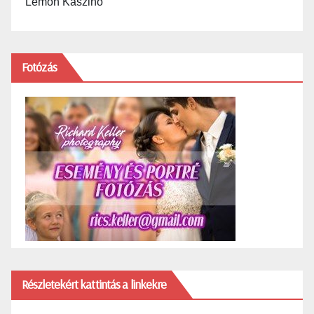
Lemon Kaszinó
Fotózás
Részletekért kattintás a linkekre