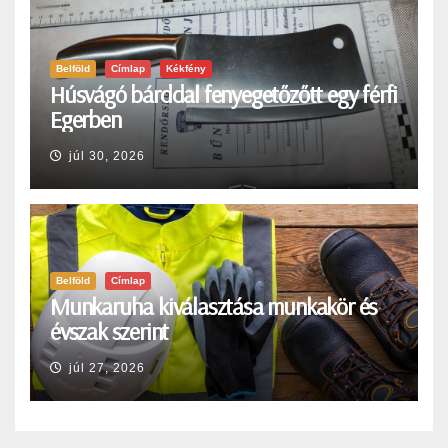
Belföld
Címlap
Kékfény
Húsvágó bárddal fenyegetőzőtt egy férfi
Egerben
júl 30, 2026
Belföld
Címlap
Munkaruha kiválasztása munkakör és
évszak szerint
júl 27, 2026