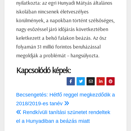
nyilatkozta: az egri Hunyadi Mátyás általános
iskolában nincsenek életveszélyes
körülmények, a napokban történt szélsőséges,
nagy esőzéssel járó időjárás következtében
keletkezett a belső falakon beázás. Az ősz
folyamán 31 millió forintos beruházással
megoldják a problémát – hangsúlyozta.
Kapcsolódó képek:
Bejegyzés
Becsengetés: Hétfő reggel megkezdődik a
navigáció
2018/2019-es tanév
Rendkívüli tanítási szünetet rendeltek
el a Hunyadiban a beázás miatt