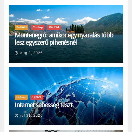
Belföld
Címlap
Külföld
Montenegró: amikor egy nyaralás több
lesz egyszerű pihenésnél
aug 3, 2026
Bulvár
TESZT
Internet sebesség teszt
júl 31, 2026