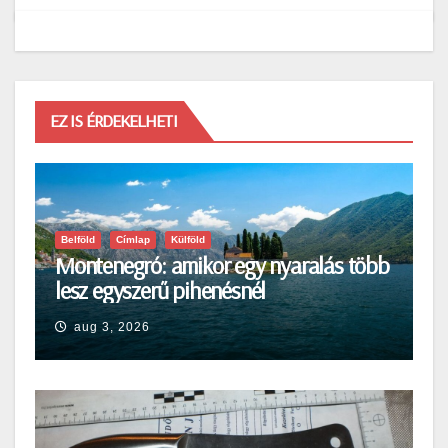
EZ IS ÉRDEKELHETI
Belföld
Címlap
Külföld
Montenegró: amikor egy nyaralás több
lesz egyszerű pihenésnél
aug 3, 2026