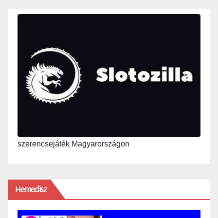
szerencsejáték Magyarországon
Hemedisz