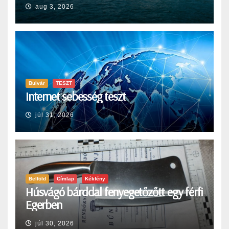
aug 3, 2026
Bulvár
TESZT
Internet sebesség teszt
júl 31, 2026
Belföld
Címlap
Kékfény
Húsvágó bárddal fenyegetőzőtt egy férfi
Egerben
júl 30, 2026