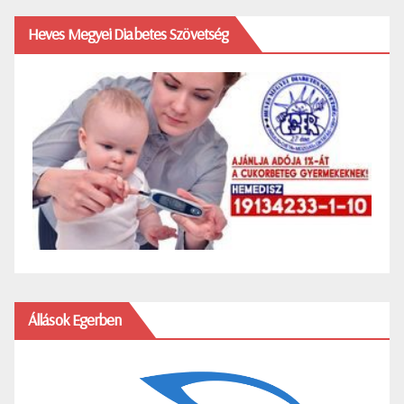
Heves Megyei Diabetes Szövetség
Állások Egerben