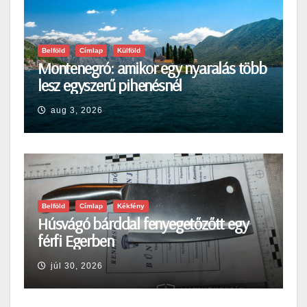
Belföld
Címlap
Külföld
Montenegró: amikor egy nyaralás több
lesz egyszerű pihenésnél
aug 3, 2026
Belföld
Címlap
Kékfény
Húsvágó bárddal fenyegetőzőtt egy
férfi Egerben
júl 30, 2026