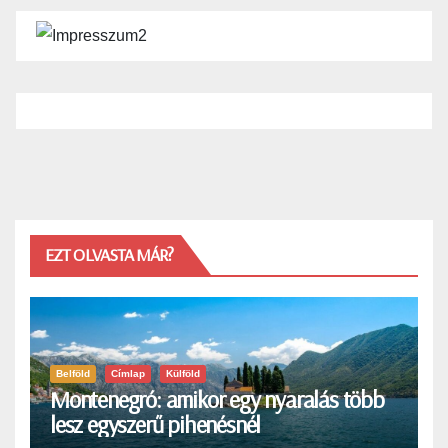
EZT OLVASTA MÁR?
Belföld
Címlap
Külföld
Montenegró: amikor egy nyaralás több
lesz egyszerű pihenésnél