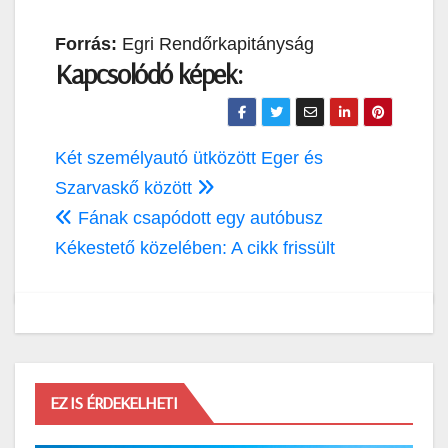
Forrás:
Egri Rendőrkapitányság
Kapcsolódó képek:
Bejegyzés
Két személyautó ütközött Eger és
navigáció
Szarvaskő között
Fának csapódott egy autóbusz
Kékestető közelében: A cikk frissült
EZ IS ÉRDEKELHETI