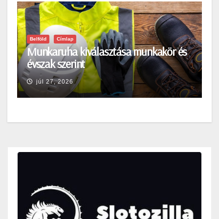
Belföld
Címlap
Munkaruha kiválasztása munkakör és
évszak szerint
júl 27, 2026