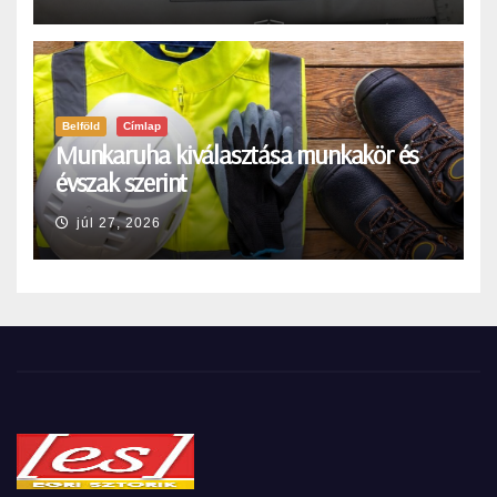
Belföld
Címlap
Munkaruha kiválasztása munkakör és
évszak szerint
júl 27, 2026