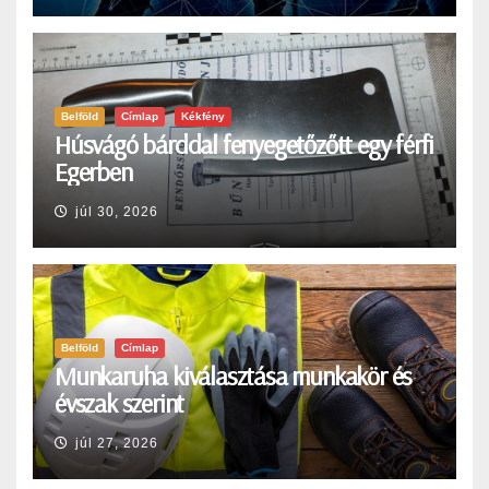
Belföld
Címlap
Kékfény
Húsvágó bárddal fenyegetőzőtt egy férfi
Egerben
júl 30, 2026
Belföld
Címlap
Munkaruha kiválasztása munkakör és
évszak szerint
júl 27, 2026