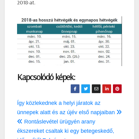
2018-at.
Kapcsolódó képek:
Bejegyzés
Így közlekednek a helyi járatok az
navigáció
ünnepek alatt és az újév első napjaiban
Rontáslevétel ürügyén arany
ékszereket csaltak ki egy betegeskedő,