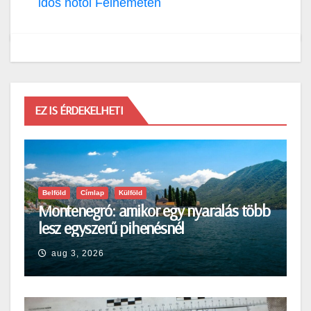
idős nőtől Felnémeten
EZ IS ÉRDEKELHETI
Belföld
Címlap
Külföld
Montenegró: amikor egy nyaralás több
lesz egyszerű pihenésnél
aug 3, 2026