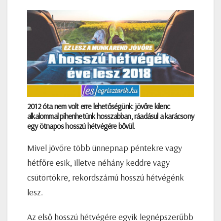
2012 óta nem volt erre lehetőségünk: jövőre kilenc
alkalommal pihenhetünk hosszabban, ráadásul a karácsony
egy ötnapos hosszú hétvégére bővül.
Mivel jövőre több ünnepnap péntekre vagy
hétfőre esik, illetve néhány keddre vagy
csütörtökre, rekordszámú hosszú hétvégénk
lesz.
Az első hosszú hétvégére egyik legnépszerűbb