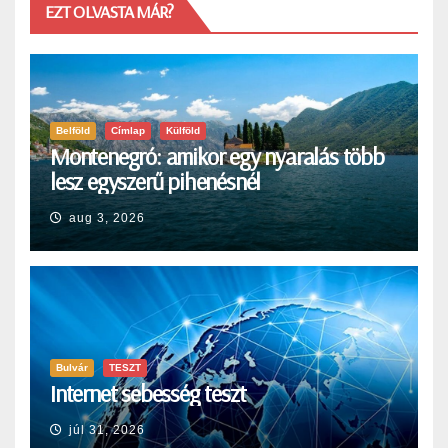
EZT OLVASTA MÁR?
Belföld
Címlap
Külföld
Montenegró: amikor egy nyaralás több
lesz egyszerű pihenésnél
aug 3, 2026
Bulvár
TESZT
Internet sebesség teszt
júl 31, 2026