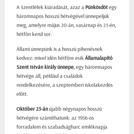
A Szentlélek kiáradását, azaz a
Pünkösdöt
egy
háromnapos hosszú hétvégével ünnepeljük
meg, amelyre május 20-án, vasárnap és 21-én,
hétfőn kerül sor.
Állami ünnepünk is a hosszú pihenésnek
kedvez: mivel idén hétfőre esik
Államalapító
Szent István király ünnepe
, egy háromnapos
hétvége áll, például a családok
rendelkezésére, a szeptemberi iskolakezdés
előtt.
Október 23-án
újabb négynapos hosszú
hétvégére számíthatunk: az 1956-os
forradalom és szabadságharc emléknapja