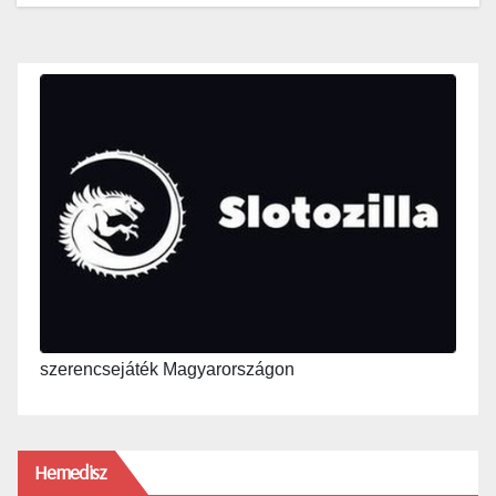
szerencsejáték Magyarországon
Hemedisz