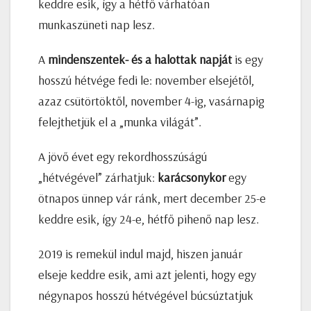
keddre esik, így a hétfő várhatóan
munkaszüneti nap lesz.
A
mindenszentek- és a halottak napját
is egy
hosszú hétvége fedi le: november elsejétől,
azaz csütörtöktől, november 4-ig, vasárnapig
felejthetjük el a „munka világát”.
A jövő évet egy rekordhosszúságú
„hétvégével” zárhatjuk:
karácsonykor
egy
ötnapos ünnep vár ránk, mert december 25-e
keddre esik, így 24-e, hétfő pihenő nap lesz.
2019 is remekül indul majd, hiszen január
elseje keddre esik, ami azt jelenti, hogy egy
négynapos hosszú hétvégével búcsúztatjuk