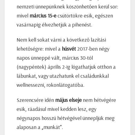
nemzeti ünnepünknek köszönhetően kerül sor:
mivel
március 15-e
csütörtökre esik, egészen
vasárnapig élvezhetjük a pihenést.
Nem kell sokat várni a következő lazítási
lehetőségre: mivel a
húsvét
2017-ben négy
napos ünneppé vált, március 30-tól
(nagypéntek) április 2-ig lógathatjuk otthon a
lábunkat, vagy utazhatunk el családunkkal
wellnessezni, rokonlátogatóba.
Szerencsére idén
május elseje
nem hétvégére
esik, ráadásul mivel kedden lesz, egy
négynapos hosszú hétvégével ünnepljük meg
alaposan a „munkát”.