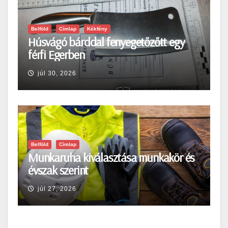
Belföld
Címlap
Kékfény
Húsvágó bárddal fenyegetőzőtt egy
férfi Egerben
júl 30, 2026
Belföld
Címlap
Munkaruha kiválasztása munkakör és
évszak szerint
júl 27, 2026