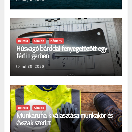
Belföld
Címlap
Kékfény
Húsvágó bárddal fenyegetőzőtt egy
férfi Egerben
júl 30, 2026
Belföld
Címlap
Munkaruha kiválasztása munkakör és
évszak szerint