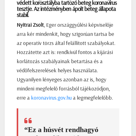
védett korosztályba tartozó beteg koronavírus
tesztje. Az intézményben ápolt beteg állapota
stabil.
Nyitrai Zsolt
, Eger országgyűlési képviselője
arra kér mindenkit, hogy szigorúan tartsa be
az operatív törzs által felállított szabályokat.
Hozzátette azt is: rendkívül fontos a kijárási
korlátozás szabályainak betartása és a
védőfelszerelések helyes használata.
Ugyanilyen lényeges azonban az is, hogy
mindeni megfelelő forrásból tájékozódjon,
erre a
koronavirus.gov.hu
a legmegfelelőbb.
“Ez a húsvét rendhagyó