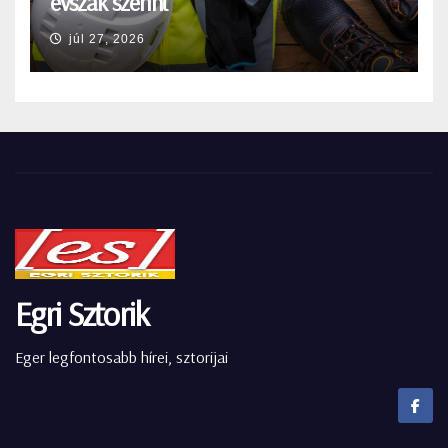
évszak szerint
júl 27, 2026
Egri Sztorik
Eger legfontosabb hírei, sztorijai