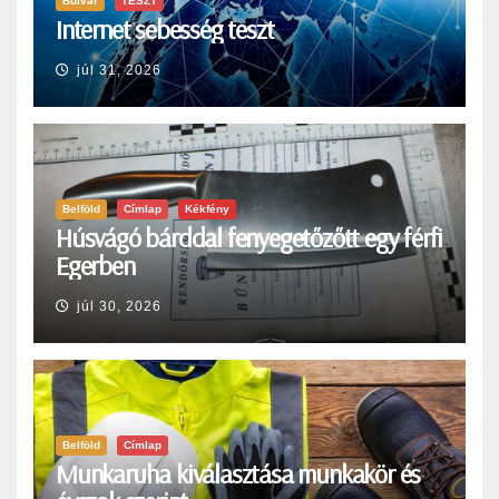
Bulvár
TESZT
Internet sebesség teszt
júl 31, 2026
Belföld
Címlap
Kékfény
Húsvágó bárddal fenyegetőzőtt egy férfi
Egerben
júl 30, 2026
Belföld
Címlap
Munkaruha kiválasztása munkakör és