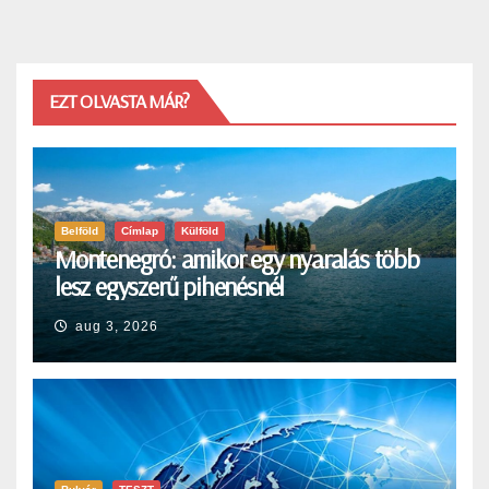
EZT OLVASTA MÁR?
Belföld
Címlap
Külföld
Montenegró: amikor egy nyaralás több
lesz egyszerű pihenésnél
aug 3, 2026