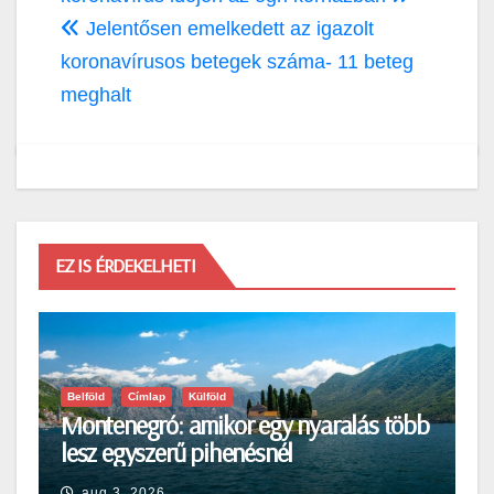
navigáció
Jelentősen emelkedett az igazolt
koronavírusos betegek száma- 11 beteg
meghalt
EZ IS ÉRDEKELHETI
Belföld
Címlap
Külföld
Montenegró: amikor egy nyaralás több
lesz egyszerű pihenésnél
aug 3, 2026