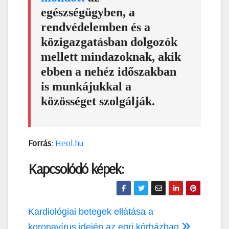
egészségügyben, a
rendvédelemben és a
közigazgatásban dolgozók
mellett mindazoknak, akik
ebben a nehéz időszakban
is munkájukkal a
közösséget szolgálják.
Forrás
:
Heol.hu
Kapcsolódó képek:
Bejegyzés
Kardiológiai betegek ellátása a
koronavírus idején az egri kórházban