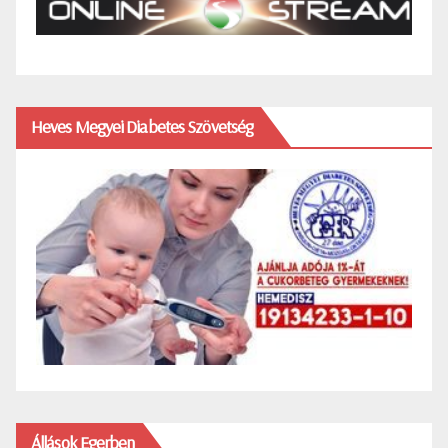
Heves Megyei Diabetes Szövetség
Állások Egerben