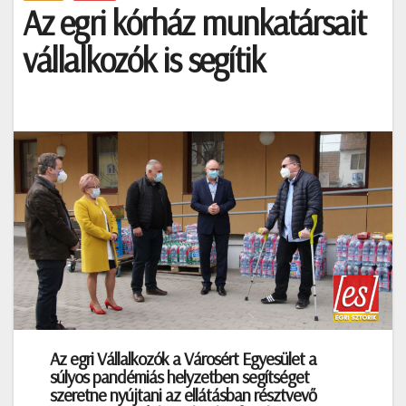
Az egri kórház munkatársait
vállalkozók is segítik
Az egri Vállalkozók a Városért Egyesület a
súlyos pandémiás helyzetben segítséget
szeretne nyújtani az ellátásban résztvevő