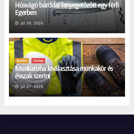
Húsvágó bárddal fenyegetőzőtt egy férfi
Egerben
júl 30, 2026
Belföld
Címlap
Munkaruha kiválasztása munkakör és
évszak szerint
júl 27, 2026