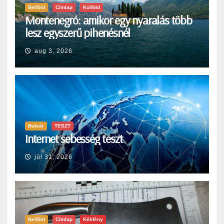
Belföld
Címlap
Külföld
Montenegró: amikor egy nyaralás több
lesz egyszerű pihenésnél
aug 3, 2026
Bulvár
TESZT
Internet sebesség teszt
júl 31, 2026
Belföld
Címlap
Kékfény