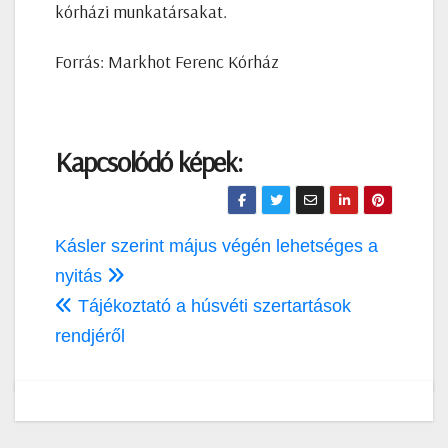
kórházi munkatársakat.
Forrás: Markhot Ferenc Kórház
Kapcsolódó képek:
Bejegyzés
Kásler szerint május végén lehetséges a
navigáció
nyitás
Tájékoztató a húsvéti szertartások
rendjéről