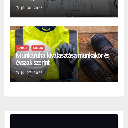
júl 30, 2026
Belföld
Címlap
Munkaruha kiválasztása munkakör és
évszak szerint
júl 27, 2026