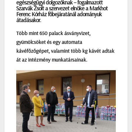
egészségügyi dolgozóknak – fogalmazott
Szarvák Zsolt a szervezet elnöke a Markhot
Ferenc Kórház főbejáratánál adományuk
átadásakor.
T
öbb mint 650 palack ásványvizet,
gyümölcsöket és egy automata
kávéfőzőgépet, valamint több kg kávét adtak
át az intézmény munkatársainak.