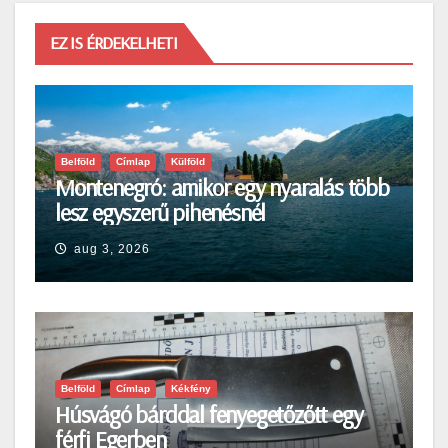
EZ IS ÉRDEKELHETI
Belföld
Címlap
Külföld
Montenegró: amikor egy nyaralás több
lesz egyszerű pihenésnél
aug 3, 2026
Belföld
Címlap
Kékfény
Húsvágó bárddal fenyegetőzőtt egy
férfi Egerben