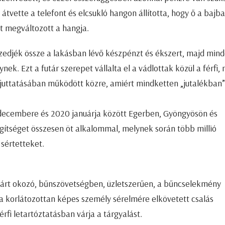
 átvette a telefont és elcsukló hangon állította, hogy ő a bajba
tt megváltozott a hangja.
szedjék össze a lakásban lévő készpénzt és ékszert, majd min
ek. Ezt a futár szerepet vállalta el a vádlottak közül a férfi, 
re juttatásában működött közre, amiért mindketten „jutalékban”
9 decembere és 2020 januárja között Egerben, Gyöngyösön és
gítséget összesen öt alkalommal, melynek során több millió
 sértetteket.
kárt okozó, bűnszövetségben, üzletszerűen, a bűncselekmény
va korlátozottan képes személy sérelmére elkövetett csalás
érfi letartóztatásban várja a tárgyalást.