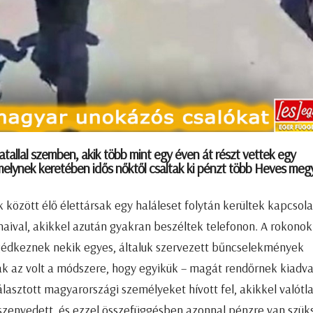
iatallal szemben, akik több mint egy éven át részt vettek egy
melynek keretében idős nőktől csaltak ki pénzt több Heves meg
 között élő élettársak egy haláleset folytán kerültek kapcsol
onaival, akikkel azután gyakran beszéltek telefonon. A rokonok
segédkeznek nekik egyes, általuk szervezett bűncselekmények
k az volt a módszere, hogy egyikük – magát rendőrnek kiadva
álasztott magyarországi személyeket hívott fel, akikkel valótl
 szenvedett, és ezzel összefüggésben azonnal pénzre van szük