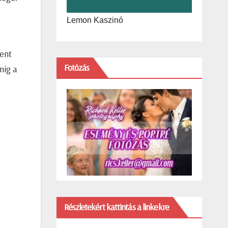
Lemon Kaszinó
dent
Fotózás
míg a
Részletekért kattintás a linkekre