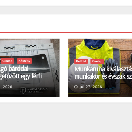
Címlap
Kékfény
Belföld
Címlap
gó bárddal
Munkaruha kiválasztá
etőzőtt egy férfi
munkakör és évszak sz
en
0, 2026
júl 27, 2026