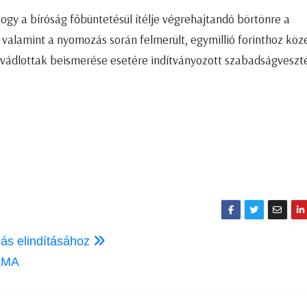
hogy a bíróság főbüntetésül ítélje végrehajtandó börtönre a
, valamint a nyomozás során felmerült, egymillió forinthoz köze
a vádlottak beismerése esetére indítványozott szabadságveszt
zás elindításához
AMA