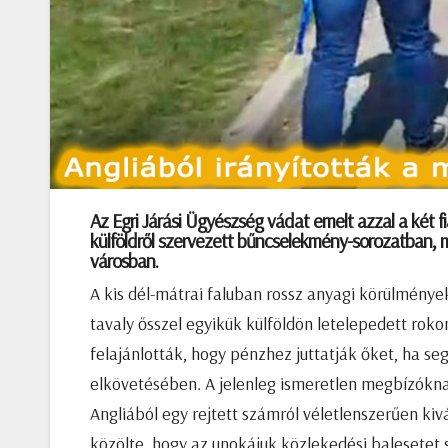
Az Egri Járási Ügyészség vádat emelt azzal a két f
külföldről szervezett bűncselekmény-sorozatban, 
városban.
A kis dél-mátrai faluban rossz anyagi körülmények
tavaly ősszel egyikük külföldön letelepedett rok
felajánlották, hogy pénzhez juttatják őket, ha 
elkövetésében. A jelenleg ismeretlen megbízókna
Angliából egy rejtett számról véletlenszerűen kiv
közölte, hogy az unokájuk közlekedési balesetet