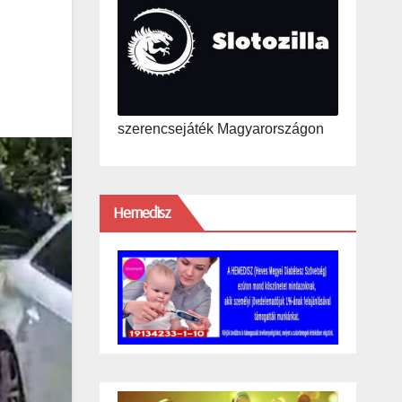
szerencsejáték Magyarországon
Hemedisz