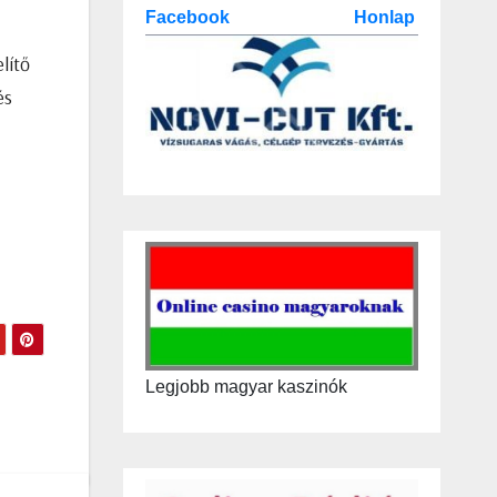
Facebook
Honlap
lítő
és
Legjobb magyar kaszinók