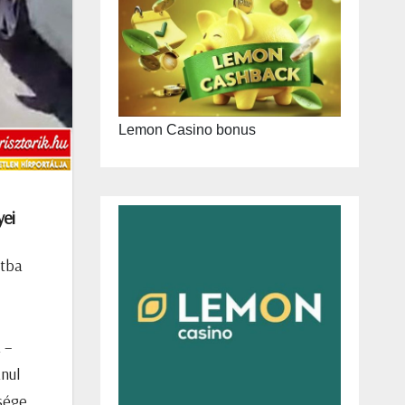
Lemon Casino bonus
yei
atba
 –
anul
sége.