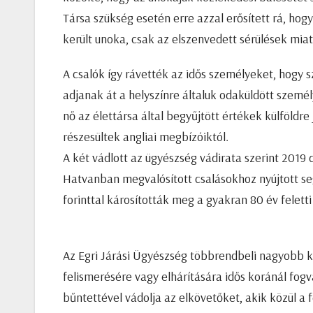
Társa szükség esetén erre azzal erősített rá, hogy
került unoka, csak az elszenvedett sérülések mia
A csalók így rávették az idős személyeket, hogy 
adjanak át a helyszínre általuk odaküldött személyn
nő az élettársa által begyűjtött értékek külföld
részesültek angliai megbízóiktól.
A két vádlott az ügyészség vádirata szerint 201
Hatvanban megvalósított csalásokhoz nyújtott se
forinttal károsították meg a gyakran 80 év feletti
Az Egri Járási Ügyészség többrendbeli nagyobb 
felismerésére vagy elhárítására idős koránál fog
bűntettével vádolja az elkövetőket, akik közül a f