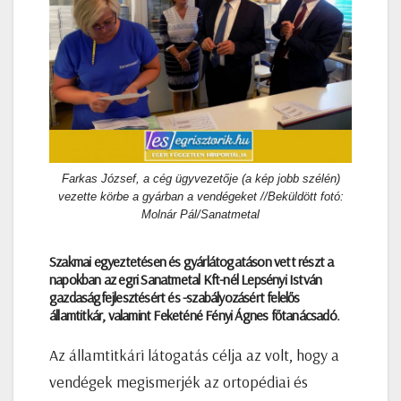
Farkas ­József, a cég ügyvezetője (a kép jobb szélén)
vezette körbe a gyárban a vendégeket //Beküldött fotó:
Molnár Pál/Sanatmetal
Szakmai egyeztetésen és gyárlátogatáson vett részt a
napokban az egri Sanatmetal Kft-nél Lepsényi István
gazdaságfejlesztésért és -szabályozásért felelős
államtitkár, valamint Feketéné Fényi Ágnes főtanácsadó.
Az államtitkári látogatás célja az volt, hogy a
vendégek megismerjék az ortopédiai és