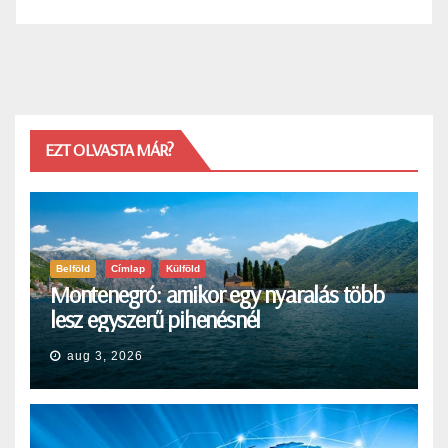
EZT OLVASTA MÁR?
Belföld
Címlap
Külföld
Montenegró: amikor egy nyaralás több
lesz egyszerű pihenésnél
aug 3, 2026