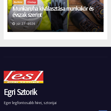
Belföld
Címlap
Munkaruha kiválasztása munkakör és
évszak szerint
júl 27, 2026
Egri Sztorik
Eger legfontosabb hírei, sztorijai