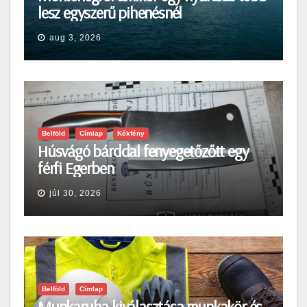
lesz egyszerű pihenésnél
aug 3, 2026
Belföld
Címlap
Kékfény
Húsvágó bárddal fenyegetőzőtt egy
férfi Egerben
júl 30, 2026
Belföld
Címlap
Munkaruha kiválasztása munkakör és