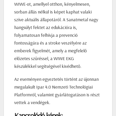
WIWE-ot, amellyel otthon, kényelmesen,
sorban állás nélkül is képet kaphat valaki
szíve aktuális állapotáról. A Sanatmetal nagy
hangsúlyt fektet az edukációra is,
folyamatosan felhívja a prevenció
fontosságára és a stroke veszélyére az
emberek figyelmét, amely a megfelelő
előzetes szűréssel, a WIWE EKG
készülékkel segítségével kivédhető.
Az eseményen egyeztetés történt az újonnan
megalakult Ipar 4.0 Nemzeti Technológiai
Platformról, valamint gyárlátogatáson is részt
vettek a vendégek.
Kapcsolódó képek: