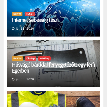
Bulvár
TESZT
Internet sebesség teszt
júl 31, 2026
Belföld
Címlap
Kékfény
Húsvágó bárddal fenyegetőzőtt egy férfi
Egerben
júl 30, 2026