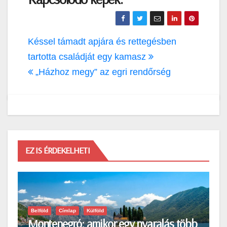
Bejegyzés
Késsel támadt apjára és rettegésben
navigáció
tartotta családját egy kamasz
„Házhoz megy” az egri rendőrség
EZ IS ÉRDEKELHETI
Belföld
Címlap
Külföld
Montenegró: amikor egy nyaralás több