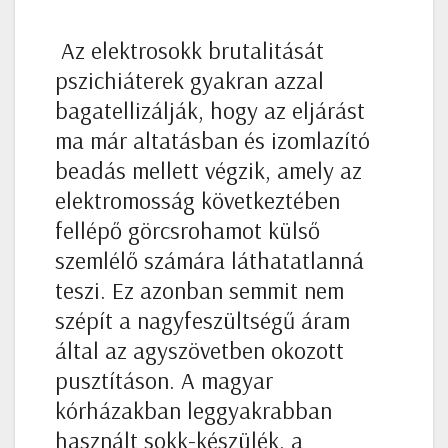
Az elektrosokk brutalitását
pszichiáterek gyakran azzal
bagatellizálják, hogy az eljárást
ma már altatásban és izomlazító
beadás mellett végzik, amely az
elektromosság következtében
fellépő görcsrohamot külső
szemlélő számára láthatatlanná
teszi. Ez azonban semmit nem
szépít a nagyfeszültségű áram
által az agyszövetben okozott
pusztításon. A magyar
kórházakban leggyakrabban
használt sokk-készülék, a