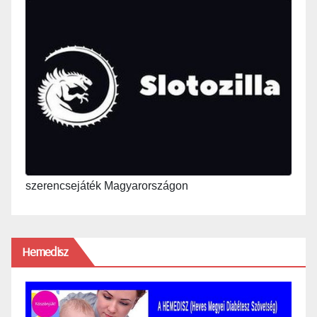
szerencsejáték Magyarországon
Hemedisz