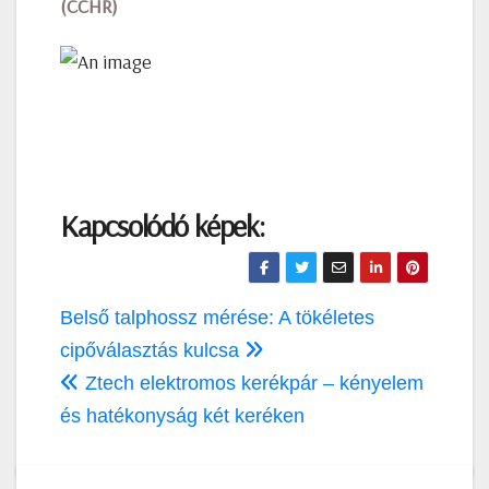
(CCHR)
Kapcsolódó képek:
Bejegyzés
Belső talphossz mérése: A tökéletes
navigáció
cipőválasztás kulcsa
Ztech elektromos kerékpár – kényelem
és hatékonyság két keréken