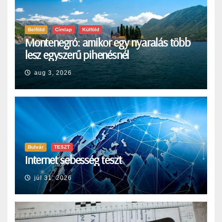
Belföld
Címlap
Külföld
Montenegró: amikor egy nyaralás több
lesz egyszerű pihenésnél
aug 3, 2026
Bulvár
TESZT
Internet sebesség teszt
júl 31, 2026