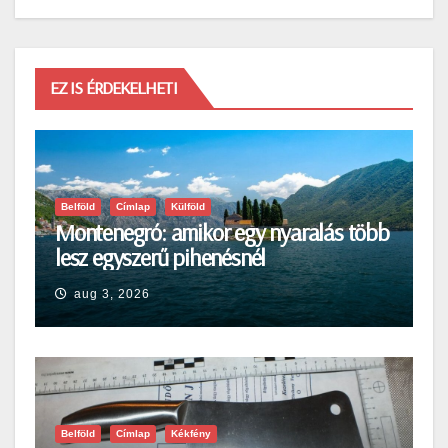
EZ IS ÉRDEKELHETI
Belföld
Címlap
Külföld
Montenegró: amikor egy nyaralás több
lesz egyszerű pihenésnél
aug 3, 2026
Belföld
Címlap
Kékfény