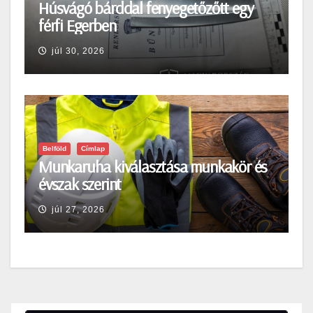
Húsvágó bárddal fenyegetőzőtt egy
férfi Egerben
júl 30, 2026
Belföld
Címlap
Munkaruha kiválasztása munkakör és
évszak szerint
júl 27, 2026