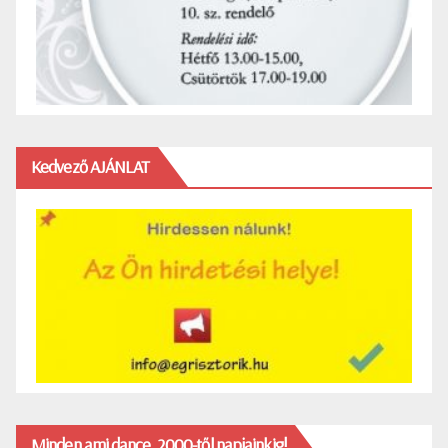
Kedvező AJÁNLAT
Minden ami dance, 2000-től napjainkig!