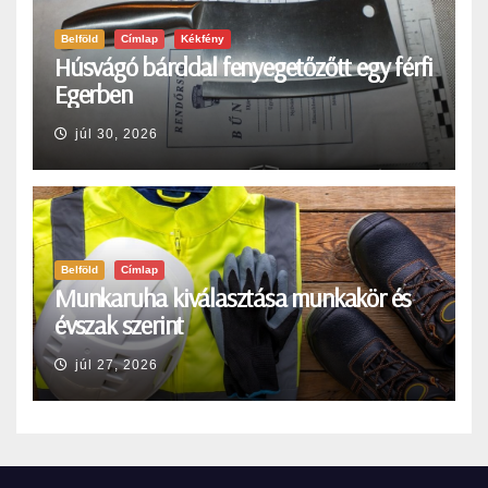
Belföld
Címlap
Kékfény
Húsvágó bárddal fenyegetőzőtt egy férfi
Egerben
júl 30, 2026
Belföld
Címlap
Munkaruha kiválasztása munkakör és
évszak szerint
júl 27, 2026