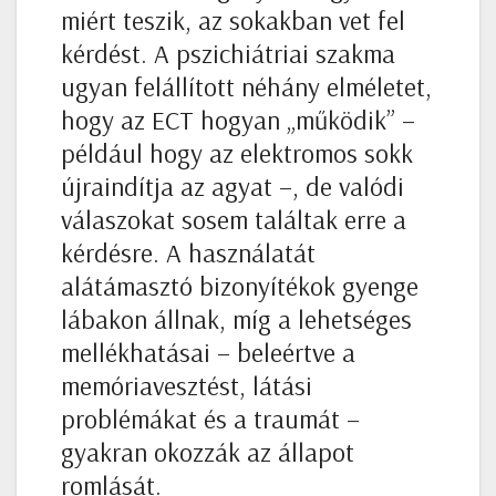
miért teszik, az sokakban vet fel
kérdést. A pszichiátriai szakma
ugyan felállított néhány elméletet,
hogy az ECT hogyan „működik” –
például hogy az elektromos sokk
újraindítja az agyat –, de valódi
válaszokat sosem találtak erre a
kérdésre. A használatát
alátámasztó bizonyítékok gyenge
lábakon állnak, míg a lehetséges
mellékhatásai – beleértve a
memóriavesztést, látási
problémákat és a traumát –
gyakran okozzák az állapot
romlását.