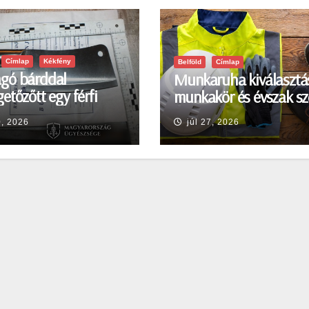
Címlap
Kékfény
Belföld
Címlap
gó bárddal
Munkaruha kiválasztá
etőzőtt egy férfi
munkakör és évszak sz
en
0, 2026
júl 27, 2026