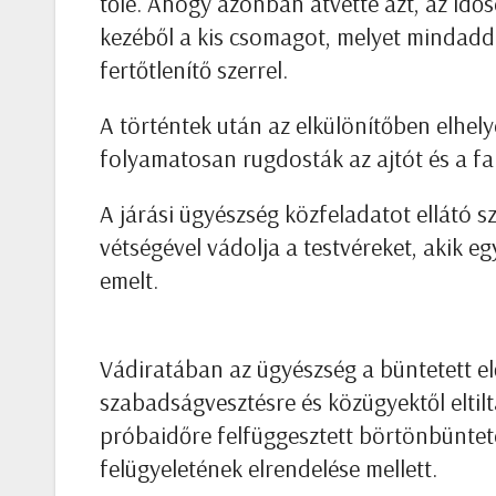
tőle. Ahogy azonban átvette azt, az idő
kezéből a kis csomagot, melyet mindaddi
fertőtlenítő szerrel.
A történtek után az elkülönítőben elhely
folyamatosan rugdosták az ajtót és a fa
A járási ügyészség közfeladatot ellátó s
vétségével vádolja a testvéreket, akik eg
emelt.
Vádiratában az ügyészség a büntetett el
szabadságvesztésre és közügyektől eltil
próbaidőre felfüggesztett börtönbünteté
felügyeletének elrendelése mellett.