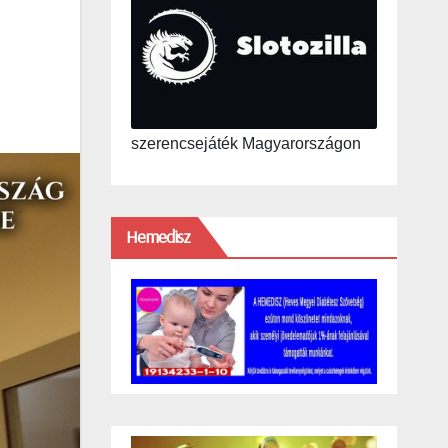
szerencsejáték Magyarországon
Hemedisz