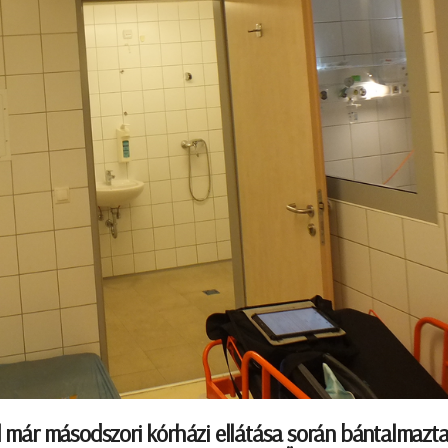
ül már másodszori kórházi ellátása során bántalmazta