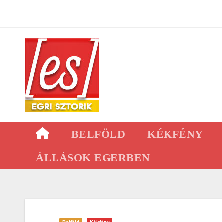
Skip
to
content
BELFÖLD
KÉKFÉNY
ÁLLÁSOK EGERBEN
Belföld
Kékfény