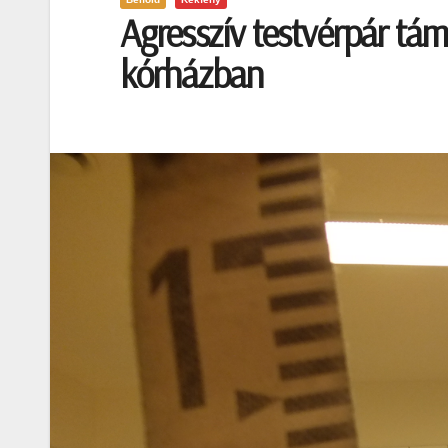
Agresszív testvérpár tám
kórházban