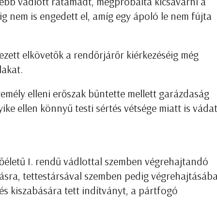
sebb vádlott rátámadt, megpróbálta kicsavarni a
g nem is engedett el, amíg egy ápoló le nem fújta
ezett elkövetők a rendőrjárőr kiérkezéséig még
lakat.
zemély elleni erőszak bűntette mellett garázdaság
yike ellen könnyű testi sértés vétsége miatt is váda
őéletű I. rendű vádlottal szemben végrehajtandó
tásra, tettestársával szemben pedig végrehajtásáb
s kiszabására tett indítványt, a pártfogó