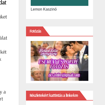
dat
Lemon Kaszinó
iket
Fotózás
álat
 két
k
y a
Részletekért kattintás a linkekre
rt