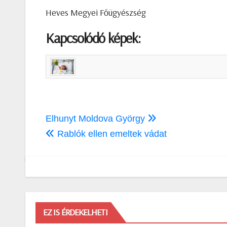
Heves Megyei Főügyészség
Kapcsolódó képek:
Bejegyzés
Elhunyt Moldova György
navigáció
Rablók ellen emeltek vádat
EZ IS ÉRDEKELHETI