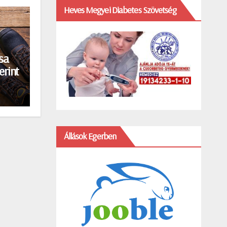
Heves Megyei Diabetes Szövetség
sa
erint
Állások Egerben