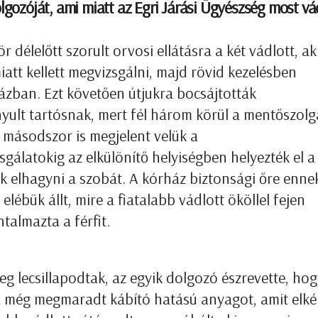
lgozóját, ami miatt az Egri Járási Ügyészség most vá
r délelőtt szorult orvosi ellátásra a két vádlott, ak
att kellett megvizsgálni, majd rövid kezelésben
ázban. Ezt követően útjukra bocsájtották
yult tartósnak, mert fél három körül a mentőszolg
 másodszor is megjelent velük a
sgálatokig az elkülönítő helyiségben helyezték el a
k elhagyni a szobát. A kórház biztonsági őre enne
ébük állt, mire a fiatalabb vádlott ököllel fejen
talmazta a férfit.
g lecsillapodtak, az egyik dolgozó észrevette, hog
i a még megmaradt kábító hatású anyagot, amit elké