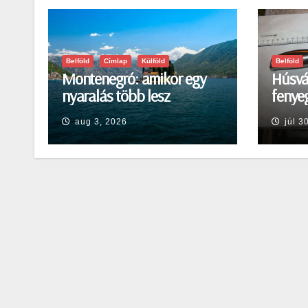
Belföld
Címlap
Külföld
Belföld
Montenegró: amikor egy
Húsvá
nyaralás több lesz
fenyeg
egyszerű pihenésnél
Egerb
aug 3, 2026
júl 3