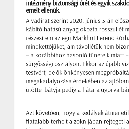
intézmény biztonsági őrét és egyik szakdo
emelt ellenük.
A vádirat szerint 2020. június 3-án előszö
kábító hatású anyag okozta rosszullét mi
részesíteni az egri Markhot Ferenc Kórh
mindkettőjüket, ám távollétük nem bizon
– a korábbihoz hasonló tüneteik miatt –
sürgősségi osztályon. Ekkor az újabb viz
testvért, de ők önkényesen megpróbáltá
megakadályozása érdekében az ajtóban el
ütötte, bátyja pedig a hátára ugorva bán
Azt követően, hogy a kedélyek átmenetile
fiatalabb terhelt a zoknijában rejteget