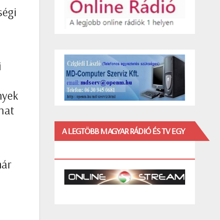
ségi
i
nyek
lhat
A LEGTÖBB MAGYAR RÁDIÓ ÉS TV EGY
HELYEN!
már