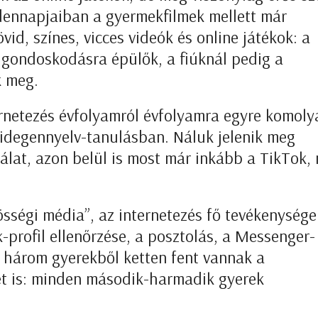
ndennapjaiban a gyermekfilmek mellett már
id, színes, vicces videók és online játékok: a
, gondoskodásra épülők, a fiúknál pedig a
k meg.
rnetezés évfolyamról évfolyamra egyre komol
 idegennyelv-tanulásban. Náluk jelenik meg
at, azon belül is most már inkább a TikTok, 
össégi média”, az internetezés fő tevékenysége
-profil ellenőrzése, a posztolás, a Messenger-
 három gyerekből ketten fent vannak a
ét is: minden második-harmadik gyerek