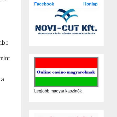
Facebook
Honlap
yabb
mint
 a
Legjobb magyar kaszinók