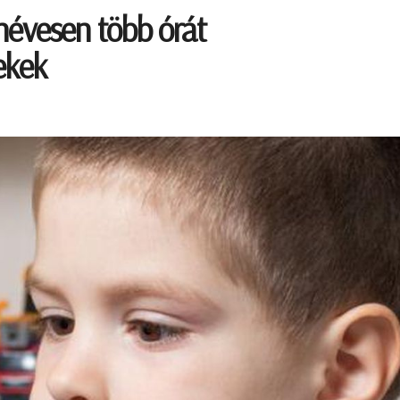
névesen több órát
ekek