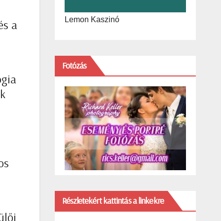
Lemon Kaszinó
és a
Fotózás
ógia
ok
t
os
Részletekért kattintás a linkekre
ülői