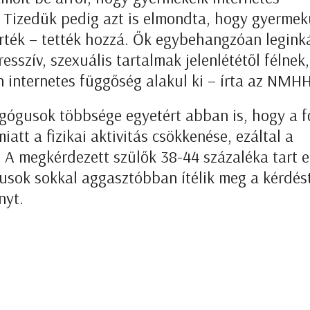
k. Tizedük pedig azt is elmondta, hogy gyerme
ltörték – tették hozzá. Ők egybehangzóan legin
esszív, szexuális tartalmak jelenlététől félnek
 internetes függőség alakul ki – írta az NMHH
gógusok többsége egyetért abban is, hogy a f
tt a fizikai aktivitás csökkenése, ezáltal a
. A megkérdezett szülők 38-44 százaléka tart e
gusok sokkal aggasztóbban ítélik meg a kérdés
nyt.