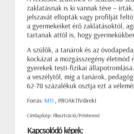
zaklatásnak is ki vannak téve – írtá
jelszavát ellopták vagy profilját fe
a gyermekeiket érő zaklatásoktól, agr
tartanak attól is, hogy gyermekükben
A szülők, a tanárok és az óvodapeda
kockázat a mozgásszegény életmód mia
gyerekek testi-fizikai állapotromlása
a veszélytől, míg a tanárok, pedagó
62-78 százalékuk osztja ezt a vélemé
Forrás:
MTI
, PROAKTIVdirekt
Címlapkép: Illusztráció/Printerest
Kapcsolódó képek: