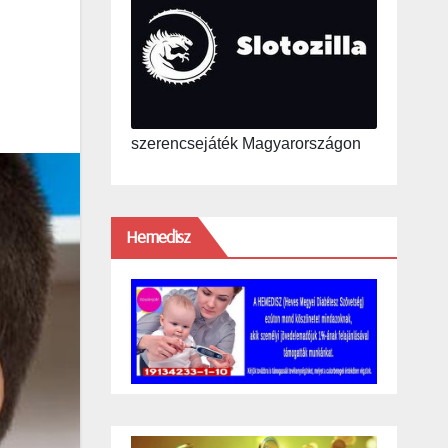
szerencsejáték Magyarországon
Hemedisz