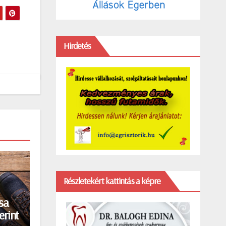
Hirdetés
Részletekért kattintás a képre
sa
erint