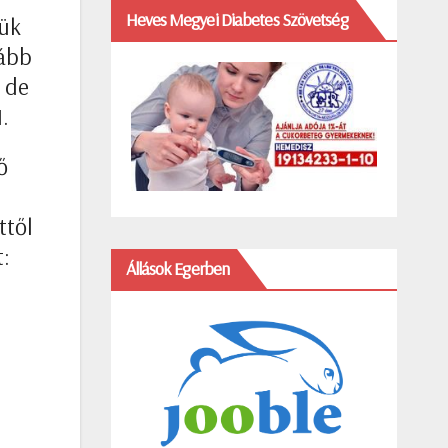
Heves Megyei Diabetes Szövetség
kük
kább
, de
.
ő
ttől
t:
Állások Egerben