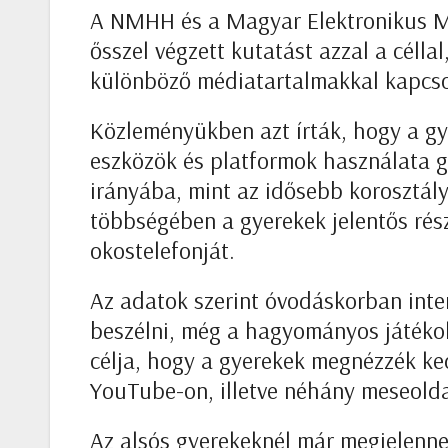
A NMHH és a Magyar Elektronikus M
ősszel végzett kutatást azzal a céllal
különböző médiatartalmakkal kapcso
Közleményükben azt írták, hogy a g
eszközök és platformok használata gy
irányába, mint az idősebb korosztál
többségében a gyerekek jelentős rés
okostelefonját.
Az adatok szerint óvodáskorban inter
beszélni, még a hagyományos játékoké
célja, hogy a gyerekek megnézzék ked
YouTube-on, illetve néhány meseold
Az alsós gyerekeknél már megjelennek