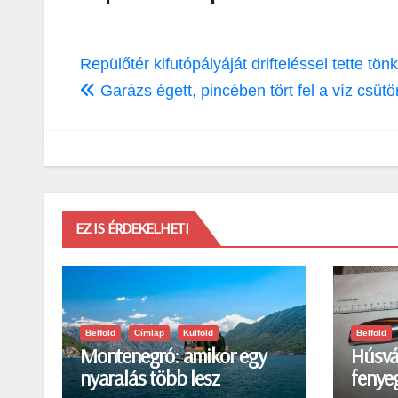
Bejegyzés
Repülőtér kifutópályáját drifteléssel tette tö
navigáció
Garázs égett, pincében tört fel a víz csütö
EZ IS ÉRDEKELHETI
Belföld
Címlap
Külföld
Belföld
Montenegró: amikor egy
Húsvá
nyaralás több lesz
fenyeg