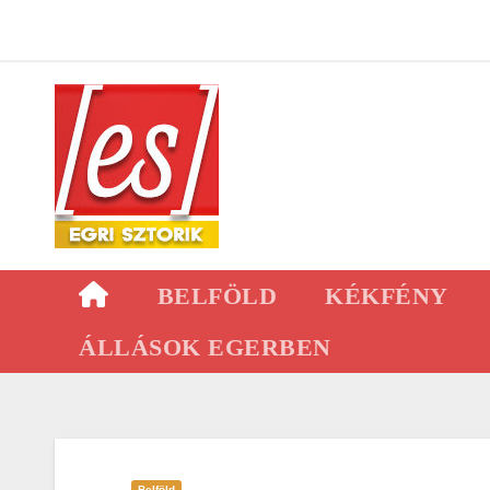
Skip
to
content
BELFÖLD
KÉKFÉNY
ÁLLÁSOK EGERBEN
Belföld