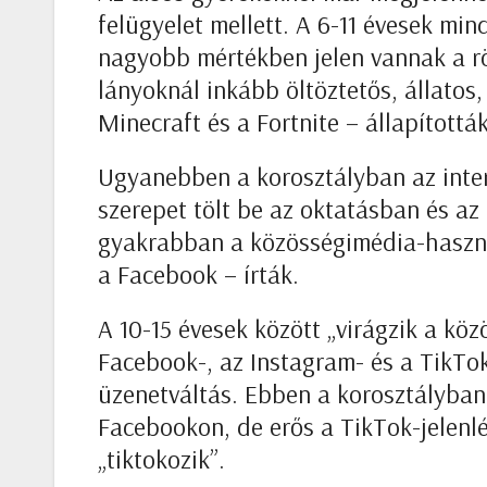
felügyelet mellett. A 6-11 évesek mi
nagyobb mértékben jelen vannak a röv
lányoknál inkább öltöztetős, állatos
Minecraft és a Fortnite – állapítottá
Ugyanebben a korosztályban az inte
szerepet tölt be az oktatásban és az
gyakrabban a közösségimédia-használ
a Facebook – írták.
A 10-15 évesek között „virágzik a köz
Facebook-, az Instagram- és a TikTok
üzenetváltás. Ebben a korosztályban
Facebookon, de erős a TikTok-jelenl
„tiktokozik”.