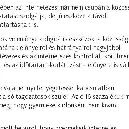
rében az internetezés már nem csupán a közös
tatást szolgálja, de jó eszköze a távoli
ttartásnak is.
k véleménye a digitális eszközök, a közösség
atának előnyeiről és hátrányairól nagyjából
évézés és az internetezés kontrollált körülmé
st és az időtartam-korlátozást – előnyére is vá
.
te valamennyi fenyegetéssel kapcsolatban
alsó tagozatosok szülei. Az ő 16 százalékuk 
meg, hogy gyermekeik időnként nem kívánt
ámolt be arról, hogy gyermekeik internetes