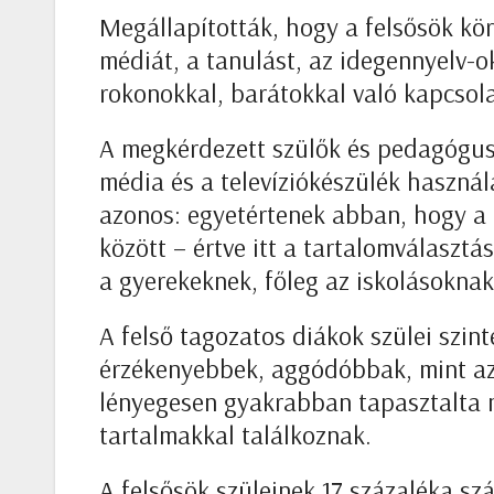
Megállapították, hogy a felsősök kö
médiát, a tanulást, az idegennyelv-ok
rokonokkal, barátokkal való kapcsola
A megkérdezett szülők és pedagóguso
média és a televíziókészülék használ
azonos: egyetértenek abban, hogy a t
között – értve itt a tartalomválasztá
a gyerekeknek, főleg az iskolásoknak
A felső tagozatos diákok szülei szin
érzékenyebbek, aggódóbbak, mint az 
lényegesen gyakrabban tapasztalta 
tartalmakkal találkoznak.
A felsősök szüleinek 17 százaléka sz