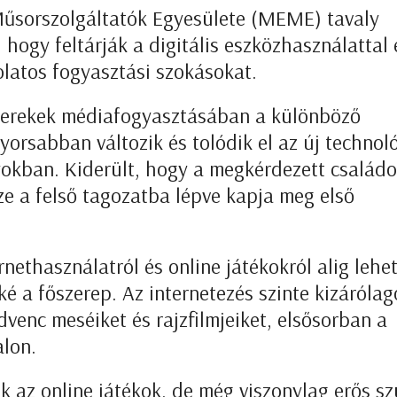
űsorszolgáltatók Egyesülete (MEME) tavaly
, hogy feltárják a digitális eszközhasználattal 
latos fogyasztási szokásokat.
yerekek médiafogyasztásában a különböző
orsabban változik és tolódik el az új technol
yokban. Kiderült, hogy a megkérdezett család
ze a felső tagozatba lépve kapja meg első
nethasználatról és online játékokról alig lehe
 a főszerep. Az internetezés szinte kizárólag
venc meséiket és rajzfilmjeiket, elsősorban a
alon.
 az online játékok, de még viszonylag erős sz