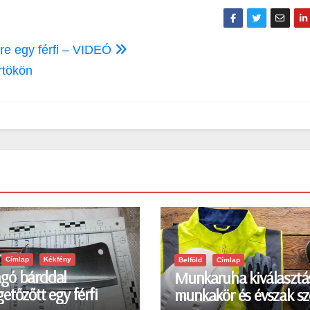
nkre egy férfi – VIDEÓ
rtökön
Címlap
Kékfény
Belföld
Címlap
gó bárddal
Munkaruha kiválasztá
etőzőtt egy férfi
munkakör és évszak sz