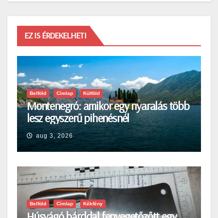
EZ IS ÉRDEKELHETI
Belföld
Címlap
Külföld
Montenegró: amikor egy nyaralás több
lesz egyszerű pihenésnél
aug 3, 2026
Belföld
Címlap
Kékfény
Húsvágó bárddal fenyegetőzőtt egy