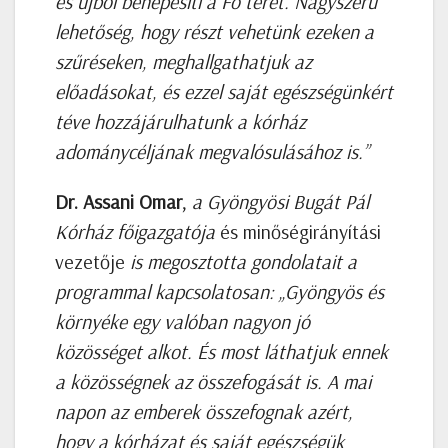
és újból benépesíti a Fő teret. Nagyszerű
lehetőség, hogy részt vehetünk ezeken a
szűréseken, meghallgathatjuk az
előadásokat, és ezzel saját egészségünkért
téve hozzájárulhatunk a kórház
adománycéljának megvalósulásához is.”
Dr. Assani Omar
,
a Gyöngyösi Bugát Pál
Kórház főigazgatója
és minőségirányítási
vezetője
is megosztotta gondolatait a
programmal kapcsolatosan
: „Gyöngyös és
környéke egy valóban nagyon jó
közösséget alkot. És most láthatjuk ennek
a közösségnek az összefogását is. A mai
napon az emberek összefognak azért,
hogy a kórházat és saját egészségük