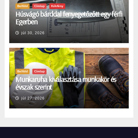
Belföld
Címlap
Kékfény
Húsvágó bárddal fenyegetőzőtt egy férfi
Egerben
júl 30, 2026
Belföld
Címlap
Munkaruha kiválasztása munkakör és
évszak szerint
júl 27, 2026