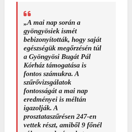
„A mai nap során a
gyöngyösiek ismét
bebizonyították, hogy saját
egészségük megőrzésén túl
a Gyöngyösi Bugát Pál
Kórház támogatása is
fontos számukra. A
szűrővizsgálatok
fontosságát a mai nap
eredményei is méltán
igazolják. A
prosztataszűrésen 247-en
vettek részt, amiből 9 főnél