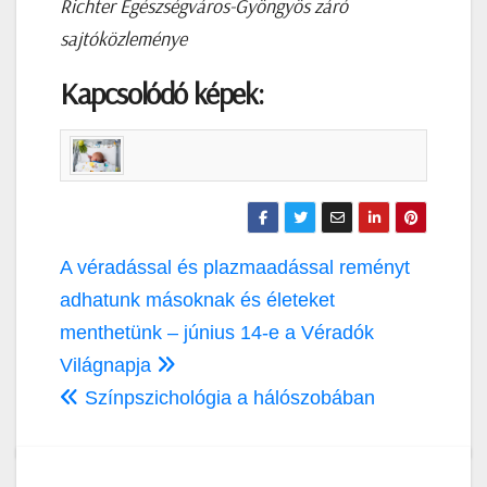
Richter Egészségváros-Gyöngyös záró
sajtóközleménye
Kapcsolódó képek:
Bejegyzés
A véradással és plazmaadással reményt
navigáció
adhatunk másoknak és életeket
menthetünk – június 14-e a Véradók
Világnapja
Színpszichológia a hálószobában