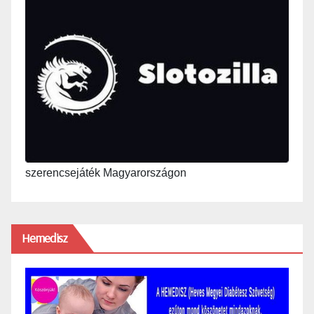
szerencsejáték Magyarországon
Hemedisz