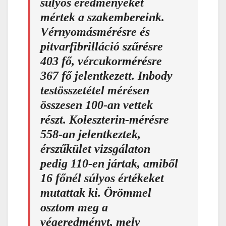
súlyos eredményeket
mértek a szakembereink.
Vérnyomásmérésre és
pitvarfibrilláció szűrésre
403 fő, vércukormérésre
367 fő jelentkezett. Inbody
testösszetétel mérésen
összesen 100-an vettek
részt. Koleszterin-mérésre
558-an jelentkeztek,
érszűkület vizsgálaton
pedig 110-en jártak, amiből
16 főnél súlyos értékeket
mutattak ki. Örömmel
osztom meg a
végeredményt, mely