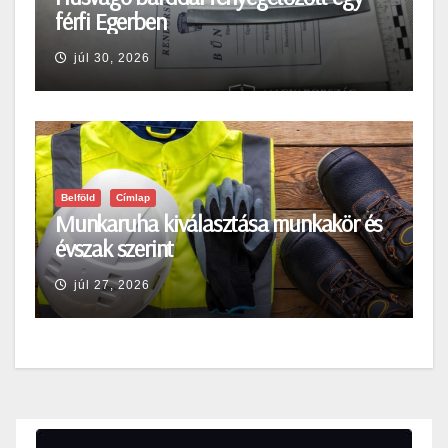
férfi Egerben
júl 30, 2026
Belföld
Címlap
Munkaruha kiválasztása munkakör és
évszak szerint
júl 27, 2026