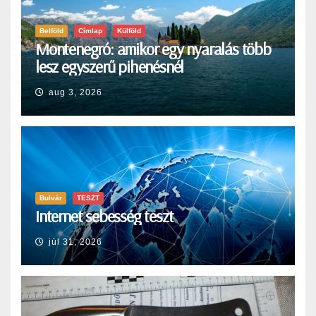
Belföld
Címlap
Külföld
Montenegró: amikor egy nyaralás több
lesz egyszerű pihenésnél
aug 3, 2026
Bulvár
TESZT
Internet sebesség teszt
júl 31, 2026