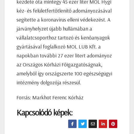
kezdete óta mintegy 45 ezer liter MOL Hygi
kéz- és felületfertőtlenítő adományozásával
segítette a koronavírus elleni védekezést. A
járványhelyzet újabb hullámában a
vállalatcsoporthoz tartozó és kenőanyagok
gyártásával foglalkozó MOL LUB Kft. a
napokban további 27 ezer litert adományoz
az Országos Kórházi Főigazgatóságnak,
amelyből így országszerte 100 egészségügyi
intézmény dolgozója részesül.
Forrás: Markhot Ferenc Kórház
Kapcsolódó képek: