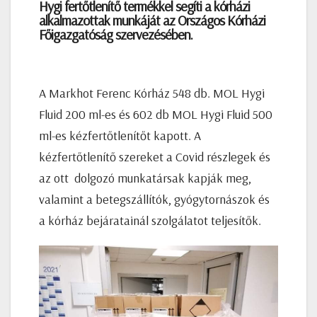
Hygi fertőtlenítő termékkel segíti a kórházi
alkalmazottak munkáját az Országos Kórházi
Főigazgatóság szervezésében.
A Markhot Ferenc Kórház 548 db. MOL Hygi
Fluid 200 ml-es és 602 db MOL Hygi Fluid 500
ml-es kézfertőtlenítőt kapott. A
kézfertőtlenítő szereket a Covid részlegek és
az ott dolgozó munkatársak kapják meg,
valamint a betegszállítók, gyógytornászok és
a kórház bejáratainál szolgálatot teljesítők.