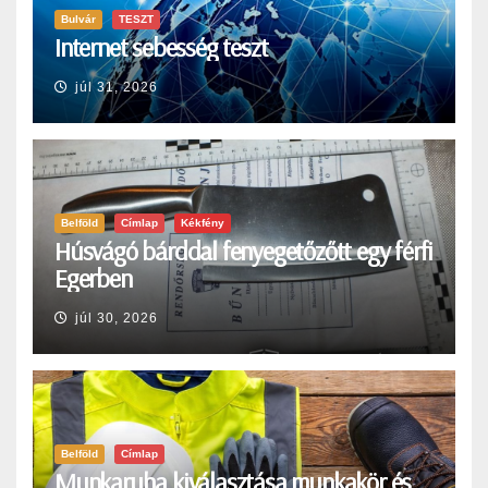
Bulvár
TESZT
Internet sebesség teszt
júl 31, 2026
Belföld
Címlap
Kékfény
Húsvágó bárddal fenyegetőzőtt egy férfi
Egerben
júl 30, 2026
Belföld
Címlap
Munkaruha kiválasztása munkakör és