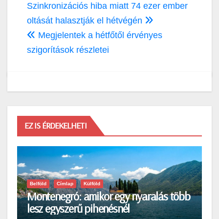
Bejegyzés
Szinkronizációs hiba miatt 74 ezer ember
navigáció
oltását halasztják el hétvégén
Megjelentek a hétfőtől érvényes
szigorítások részletei
EZ IS ÉRDEKELHETI
Belföld
Címlap
Külföld
Montenegró: amikor egy nyaralás több
lesz egyszerű pihenésnél