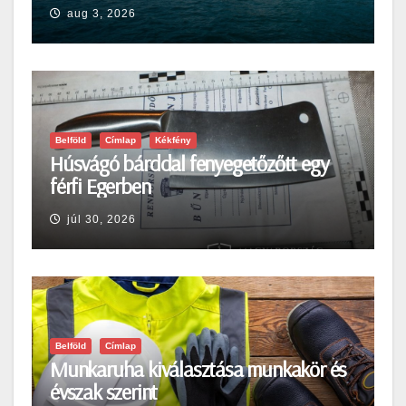
aug 3, 2026
Belföld
Címlap
Kékfény
Húsvágó bárddal fenyegetőzőtt egy
férfi Egerben
júl 30, 2026
Belföld
Címlap
Munkaruha kiválasztása munkakör és
évszak szerint