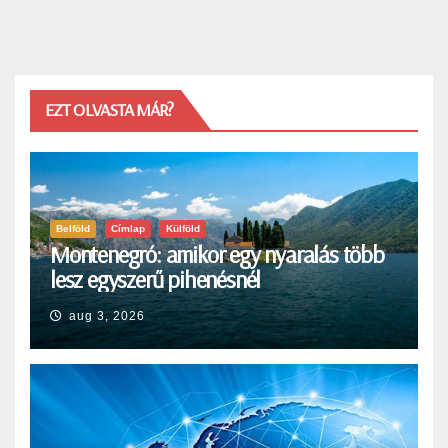
EZT OLVASTA MÁR?
Belföld
Címlap
Külföld
Montenegró: amikor egy nyaralás több
lesz egyszerű pihenésnél
aug 3, 2026