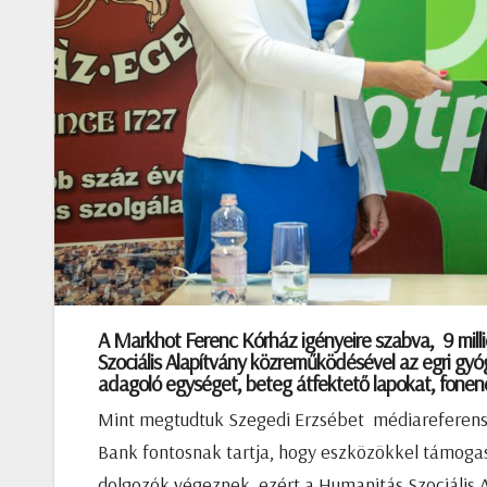
A Markhot Ferenc Kórház igényeire szabva, 9 mill
Szociális Alapítvány közreműködésével az egri gyóg
adagoló egységet, beteg átfektető lapokat, fone
Mint megtudtuk Szegedi Erzsébet médiareferenstő
Bank fontosnak tartja, hogy eszközökkel támogas
dolgozók végeznek, ezért a Humanitás Szociális A