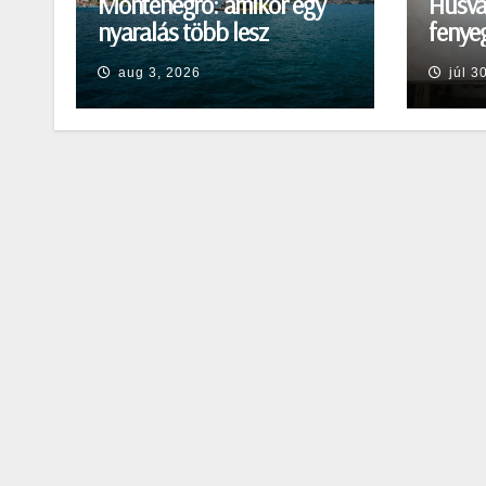
Montenegró: amikor egy
Húsvá
nyaralás több lesz
fenyeg
egyszerű pihenésnél
Egerb
aug 3, 2026
júl 3