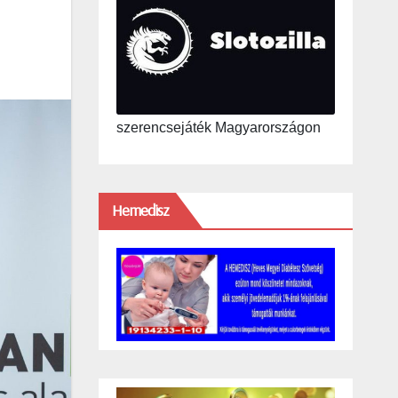
szerencsejáték Magyarországon
Hemedisz