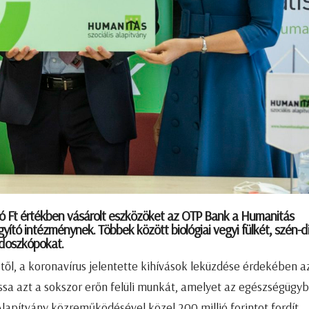
ió Ft értékben vásárolt eszközöket az OTP Bank a Humanitás
yító intézménynek. Többek között biológiai vegyi fülkét, szén-d
ndoszkópokat.
l, a koronavírus jelentette kihívások leküzdése érdekében a
sa azt a sokszor erőn felüli munkát, amelyet az egészségügy
lapítvány közreműködésével közel 200 millió forintot fordít