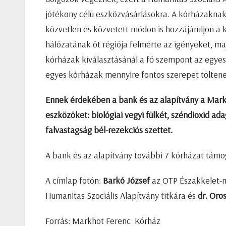
jótékony célú eszközvásárlásokra. A kórházaknak 
közvetlen és közvetett módon is hozzájáruljon a
hálózatának öt régiója felmérte az igényeket, ma
kórházak kiválasztásánál a fő szempont az egyes r
egyes kórházak mennyire fontos szerepet töltene
Ennek érdekében a bank és az alapítvány a Markh
eszközöket: biológiai vegyi fülkét, széndioxid ad
falvastagság bél-rezekciós szettet.
A bank és az alapítvány további 7 kórházat támo
A címlap fotón:
Barkó József
az OTP Északkelet-m
Humanitas Szociális Alapítvány titkára és
dr. Oros
Forrás: Markhot Ferenc Kórház