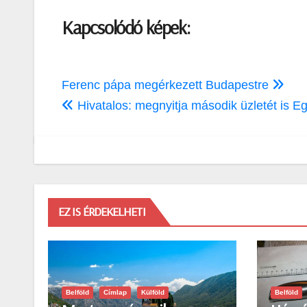
Kapcsolódó képek:
Bejegyzés
Ferenc pápa megérkezett Budapestre
navigáció
Hivatalos: megnyitja második üzletét is 
EZ IS ÉRDEKELHETI
Belföld
Címlap
Külföld
Belföld