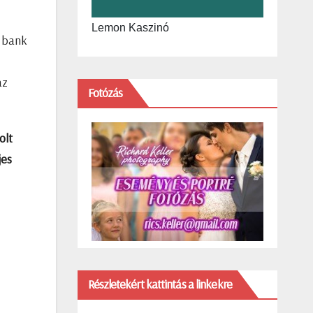
Lemon Kaszinó
a bank
az
Fotózás
olt
jes
Részletekért kattintás a linkekre