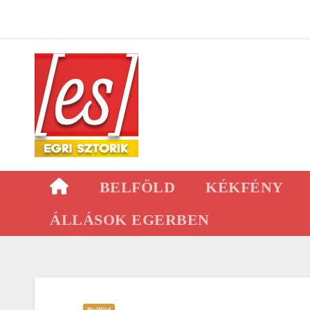
Skip
to
content
BELFÖLD
KÉKFÉNY
ÁLLÁSOK EGERBEN
Belföld