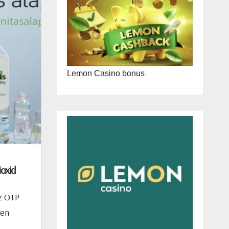
Lemon Casino bonus
ioxid
z OTP
ben