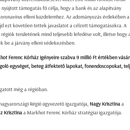
nyújtott támogatás fő célja, hogy a bank és az alapítvány
 koronavírus elleni küzdelemhez. Az adományozás érdekében 
jd ezt követően tettek javaslatot a célzott támogatásokra. A
égiók területének mind teljesebb lefedése volt, illetve hogy 
k be a járvány elleni védekezésben.
ot Ferenc Kórház igényeire szabva 9 millió Ft értékben vásár
agoló egységet, beteg átfektető lapokat, fonendoscopokat, tel
gatott még a régióban.
agyarországi Régió ügyvezető igazgatója,
Nagy Krisztina
a
z Krisztina
a Markhot Ferenc Kórház stratégiai igazgatója.