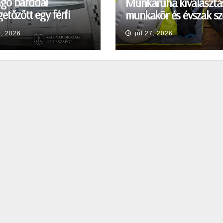
gó bárddal
Munkaruha kiválasztá
etőzőtt egy férfi
munkakör és évszak sz
en
0, 2026
júl 27, 2026