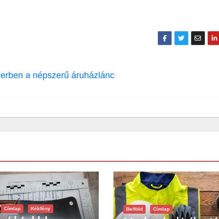
Egerben a népszerű áruházlánc
Címlap
Kékfény
Belföld
Címlap