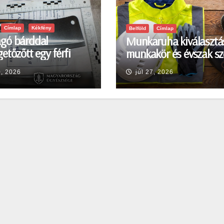
Címlap
Kékfény
Belföld
Címlap
gó bárddal
Munkaruha kiválasztá
etőzőtt egy férfi
munkakör és évszak sz
en
0, 2026
júl 27, 2026