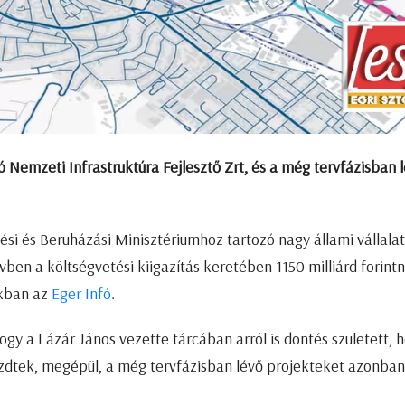
 Nemzeti Infrastruktúra Fejlesztő Zrt, és a még tervfázisban 
ési és Beruházási Minisztériumhoz tartozó nagy állami vállala
ben a költségvetési kiigazítás keretében 1150 milliárd forintn
okban az
Eger Infó
.
hogy a Lázár János vezette tárcában arról is döntés született, 
zdtek, megépül, a még tervfázisban lévő projekteket azonban