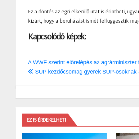
Ez a döntés az egri elkerülő utat is érintheti, ugy
kizárt, hogy a beruházást ismét felfüggesztik maj
Kapcsolódó képek:
Bejegyzés
A WWF szerint előrelépés az agrárminiszter f
navigáció
SUP kezdőcsomag gyerek SUP-osoknak – 
EZ IS ÉRDEKELHETI