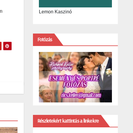
em
Lemon Kaszinó
Fotózás
Részletekért kattintás a linkekre