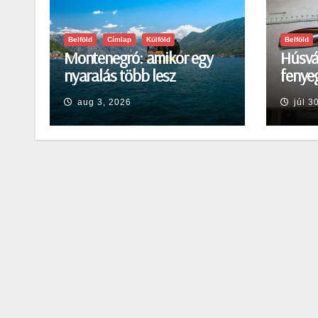
Belföld
Címlap
Külföld
Belföld
Montenegró: amikor egy
Húsvá
nyaralás több lesz
fenyeg
egyszerű pihenésnél
Egerb
aug 3, 2026
júl 3