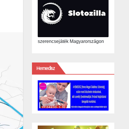
szerencsejáték Magyarországon
Hemedisz