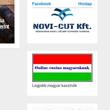
Facebook
Honlap
sa
erint
Legjobb magyar kaszinók