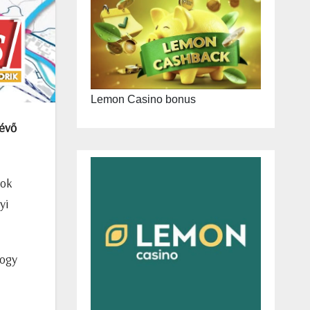
Lemon Casino bonus
lévő
tok
yi
hogy