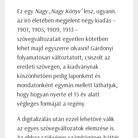
Ez egy
Nagy „Nagy Könyv”
lesz, ugyanis
az író életében megjelent négy kiadás –
1901, 1905, 1909, 1913 –
szövegváltozatait egyetlen kötetben
lehet majd egyszerre olvasni! Gárdonyi
folyamatosan változtatott, csiszolt az
eredeti szövegen, a kiadványnak
köszönhetően pedig laponként és
mondatonként egymás mellett láthatjuk,
hogy hogyan nyerte el 15 év alatt
végleges formáját a regény.
A digitalizálás után ezzel lehetővé válik
az egyes szövegváltozatok elemzése is.
Az ehhez szükséges számítógépes háttér