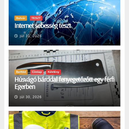
Bulvár
TESZT
Internet sebesség teszt
júl 31, 2026
Belföld
Címlap
Kékfény
Húsvágó bárddal fenyegetőzőtt egy férfi
Egerben
júl 30, 2026