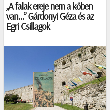
„A falak ereje nem a kőben
van…” Gárdonyi Géza és az
Egri Csillagok