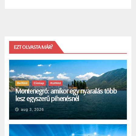
EZT OLVASTA MÁR?
Belföld
Címlap
Külföld
Montenegró: amikor egy nyaralás több
lesz egyszerű pihenésnél
aug 3, 2026