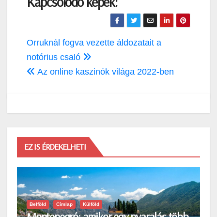
Kapcsolódó képek:
Bejegyzés
Orruknál fogva vezette áldozatait a
navigáció
notórius csaló
Az online kaszinók világa 2022-ben
EZ IS ÉRDEKELHETI
Belföld
Címlap
Külföld
Montenegró: amikor egy nyaralás több