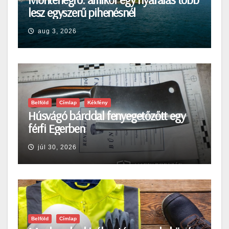
lesz egyszerű pihenésnél
aug 3, 2026
Belföld
Címlap
Kékfény
Húsvágó bárddal fenyegetőzőtt egy
férfi Egerben
júl 30, 2026
Belföld
Címlap