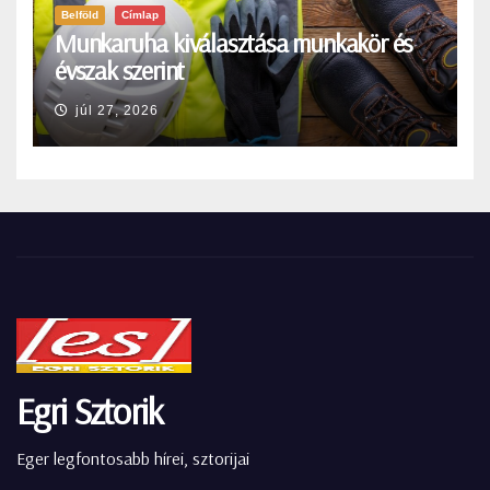
Belföld
Címlap
Munkaruha kiválasztása munkakör és
évszak szerint
júl 27, 2026
Egri Sztorik
Eger legfontosabb hírei, sztorijai