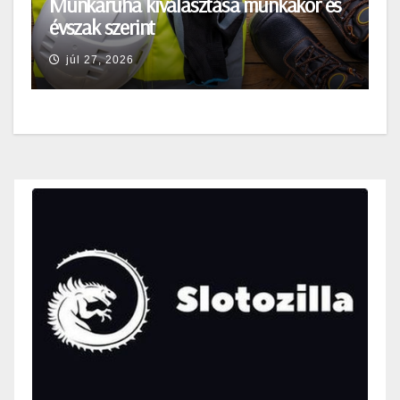
Munkaruha kiválasztása munkakör és
évszak szerint
júl 27, 2026