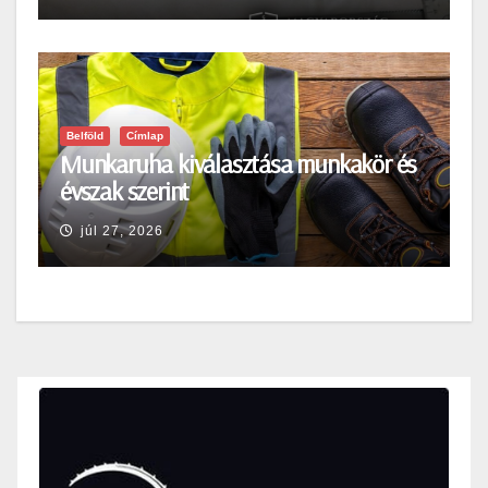
Belföld
Címlap
Munkaruha kiválasztása munkakör és
évszak szerint
júl 27, 2026