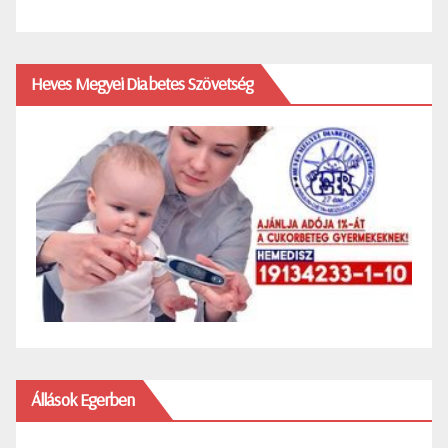
Heves Megyei Diabetes Szövetség
Állások Egerben