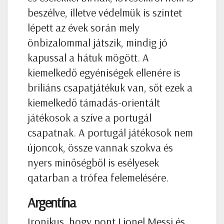
beszélve, illetve védelmük is szintet
lépett az évek során mely
önbizalommal játszik, mindig jó
kapussal a hátuk mögött. A
kiemelkedő egyéniségek ellenére is
briliáns csapatjátékuk van, sőt ezek a
kiemelkedő támadás-orientált
játékosok a szíve a portugál
csapatnak. A portugál játékosok nem
újoncok, össze vannak szokva és
nyers minőségből is esélyesek
qatarban a trófea felemelésére.
Argentína
Ironikus, hogy pont Lionel Messi és