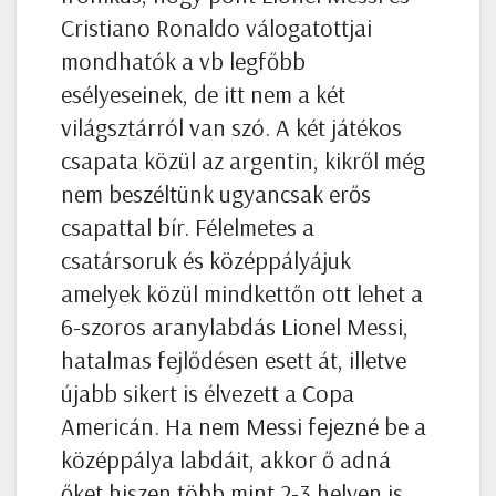
Cristiano Ronaldo válogatottjai
mondhatók a vb legfőbb
esélyeseinek, de itt nem a két
világsztárról van szó. A két játékos
csapata közül az argentin, kikről még
nem beszéltünk ugyancsak erős
csapattal bír. Félelmetes a
csatársoruk és középpályájuk
amelyek közül mindkettőn ott lehet a
6-szoros aranylabdás Lionel Messi,
hatalmas fejlődésen esett át, illetve
újabb sikert is élvezett a Copa
Americán. Ha nem Messi fejezné be a
középpálya labdáit, akkor ő adná
őket hiszen több mint 2-3 helyen is