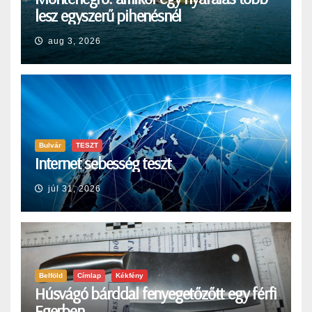
lesz egyszerű pihenésnél
aug 3, 2026
Bulvár
TESZT
Internet sebesség teszt
júl 31, 2026
Belföld
Címlap
Kékfény
Húsvágó bárddal fenyegetőzőtt egy férfi
Egerben