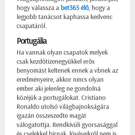
hogy válassza a
bet365 élő
, hogy a
legjobb tanácsot kaphassa kedvenc
csapatáról.
Portugália
Ha vannak olyan csapatok melyek
csak kezdőtizenegyükkel erős
benyomást keltenek ennek a vbnek az
eredményeire, akkor nincs olyan
ember aki jelenleg ne gondolná
közéjük a portugálokat. Cristiano
Ronaldo utolsó világbajnokságára
igazán összeszedte magát
válogatottja. Rendkívüli gyorsasággal
és cselekkel bírnak, lövéseikről nem is