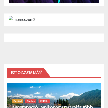
EZT OLVASTA MÁR?
Belföld
Címlap
Külföld
Montenegró: amikor egy nyaralás több