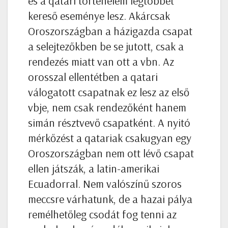
és a qatari történelem legtöbbet
kereső eseménye lesz. Akárcsak
Oroszországban a házigazda csapat
a selejtezőkben be se jutott, csak a
rendezés miatt van ott a vbn. Az
orosszal ellentétben a qatari
válogatott csapatnak ez lesz az első
vbje, nem csak rendezőként hanem
simán résztvevő csapatként. A nyitó
mérkőzést a qatariak csakugyan egy
Oroszországban nem ott lévő csapat
ellen játszák, a latin-amerikai
Ecuadorral. Nem valószínű szoros
meccsre várhatunk, de a hazai pálya
remélhetőleg csodát fog tenni az