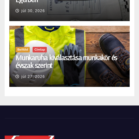
júl 30, 2026
Belföld
Címlap
Munkaruha kiválasztása munkakör és
évszak szerint
júl 27, 2026