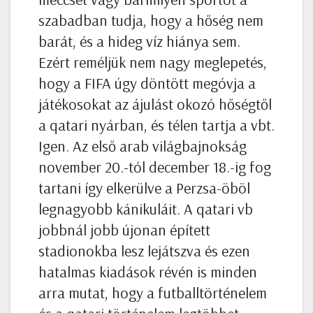
szabadban tudja, hogy a hőség nem
barát, és a hideg víz hiánya sem.
Ezért reméljük nem nagy meglepetés,
hogy a FIFA úgy döntött megóvja a
játékosokat az ájulást okozó hőségtől
a qatari nyárban, és télen tartja a vbt.
Igen. Az első arab világbajnokság
november 20.-tól december 18.-ig fog
tartani így elkerülve a Perzsa-öböl
legnagyobb kánikuláit. A qatari vb
jobbnál jobb újonan épített
stadionokba lesz lejátszva és ezen
hatalmas kiadások révén is minden
arra mutat, hogy a futballtörténelem