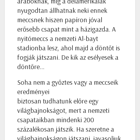
araboknak, míg a délamerikaiak
nyugodtan állhatnak neki ennek
meccsnek hiszen papíron jóval
erősebb csapat mint a házigazda. A
nyitómeccs a nemzeti Al-bayt
stadionba lesz, ahol majd a döntőt is
fogják játszani. De kik az esélyesek a
döntőre…
Soha nem a győztes vagy a meccseik
eredményei
biztosan tudhatunk előre egy
világbajnokságot, mert a nemzeti
csapataikban mindenki 200
százalékosan játszik. Ha szeretne a
világbajnokságon játszani, javasoljuk,