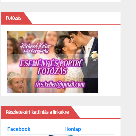
Fotózás
Részletekért kattintás a linkekre
Facebook
Honlap