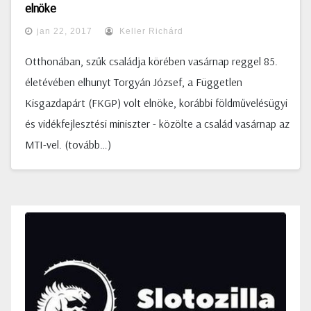
elnöke
jan 22, 2017
Keller Richárd
Otthonában, szűk családja körében vasárnap reggel 85.
életévében elhunyt Torgyán József, a Független
Kisgazdapárt (FKGP) volt elnöke, korábbi földművelésügyi
és vidékfejlesztési miniszter - közölte a család vasárnap az
MTI-vel. (tovább…)