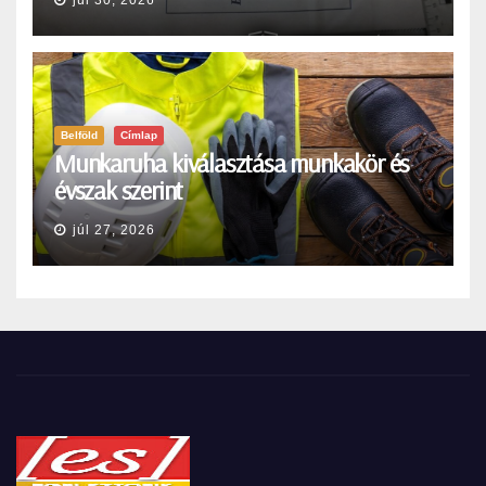
Belföld
Címlap
Munkaruha kiválasztása munkakör és
évszak szerint
júl 27, 2026