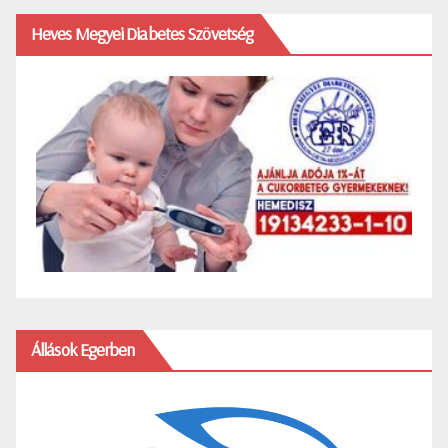
Heves Megyei Diabetes Szövetség
Állások Egerben