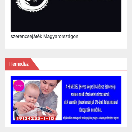
szerencsejáték Magyarországon
Hemedisz