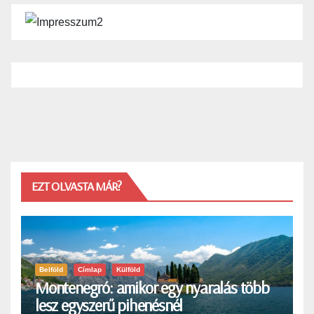
EZT OLVASTA MÁR?
Belföld
Címlap
Külföld
Montenegró: amikor egy nyaralás több
lesz egyszerű pihenésnél