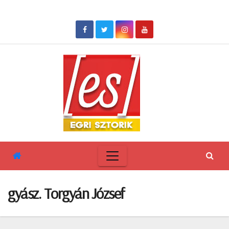
Skip
to
content
gyász. Torgyán József