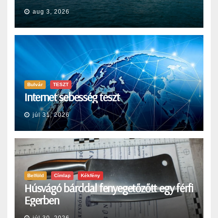
aug 3, 2026
Bulvár
TESZT
Internet sebesség teszt
júl 31, 2026
Belföld
Címlap
Kékfény
Húsvágó bárddal fenyegetőzőtt egy férfi
Egerben
júl 30, 2026