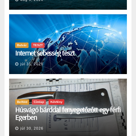
Bulvár
TESZT
Internet sebesség teszt
júl 31, 2026
Belföld
Címlap
Kékfény
Húsvágó bárddal fenyegetőzőtt egy férfi
Egerben
júl 30, 2026