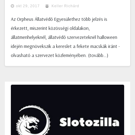
okt 29, 2017
Keller Richárd
Az Orpheus Állatvédő Egyesülethez több jelzés is
érkezett, miszerint közösségi oldalakon,
állatmenhelyeknél, állatvédő szervezeteknél halloween
idején megnövekszik a kereslet a fekete macskák iránt -
olvasható a szervezet közleményében. (tovább…)