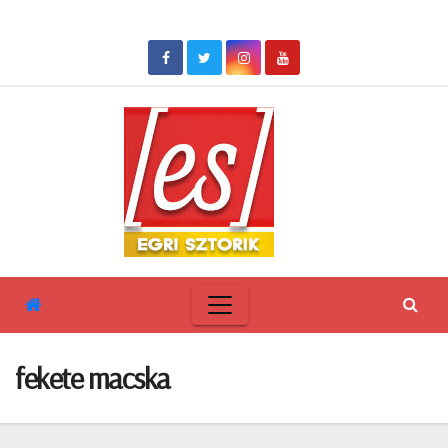
Skip
to
content
fekete macska