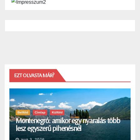
EZT OLVASTA MÁR?
Belföld
Címlap
Külföld
Montenegró: amikor egy nyaralás több
lesz egyszerű pihenésnél
aug 3, 2026