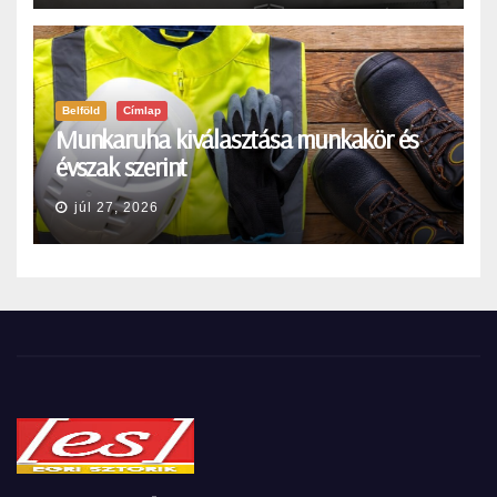
Belföld
Címlap
Munkaruha kiválasztása munkakör és
évszak szerint
júl 27, 2026