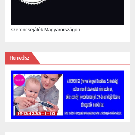
szerencsejáték Magyarországon
Hemedisz