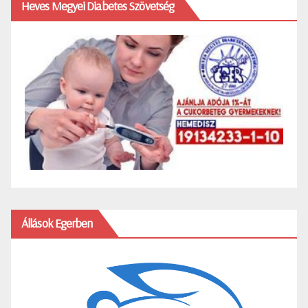
Heves Megyei Diabetes Szövetség
Állások Egerben