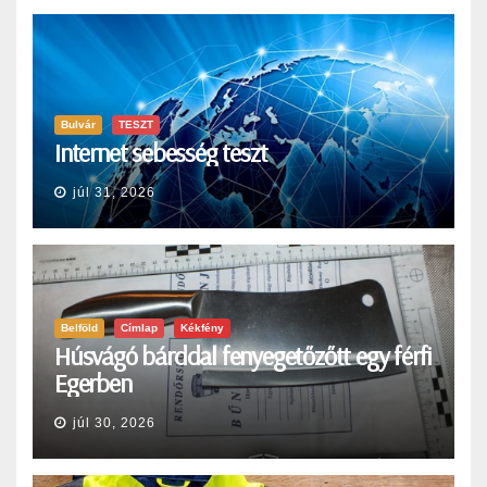
Bulvár
TESZT
Internet sebesség teszt
júl 31, 2026
Belföld
Címlap
Kékfény
Húsvágó bárddal fenyegetőzőtt egy férfi
Egerben
júl 30, 2026