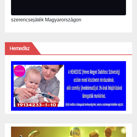
szerencsejáték Magyarországon
Hemedisz