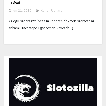
tudását
jún 21, 2016
Keller Richárd
Az egri szobrászművész múlt héten doktorit szerzett az
ankarai Hacettepe Egyetemen. (tovább…)