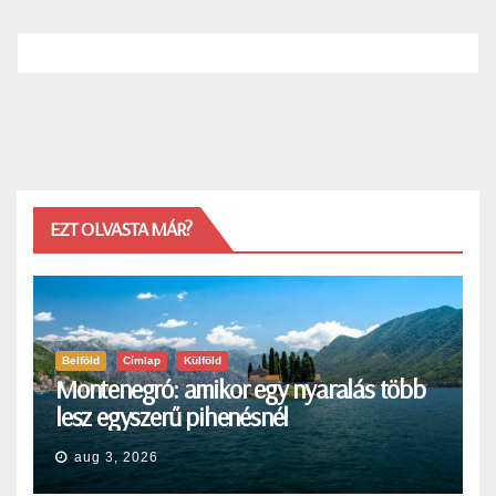
EZT OLVASTA MÁR?
Belföld
Címlap
Külföld
Montenegró: amikor egy nyaralás több
lesz egyszerű pihenésnél
aug 3, 2026