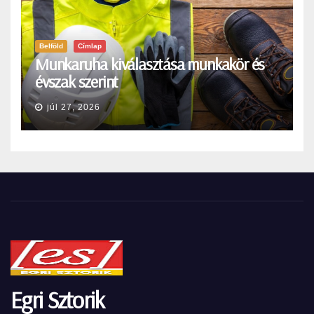
Belföld
Címlap
Munkaruha kiválasztása munkakör és
évszak szerint
júl 27, 2026
Egri Sztorik