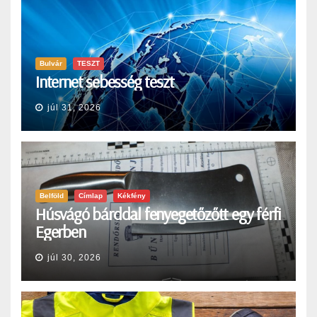
Bulvár
TESZT
Internet sebesség teszt
júl 31, 2026
Belföld
Címlap
Kékfény
Húsvágó bárddal fenyegetőzőtt egy férfi
Egerben
júl 30, 2026