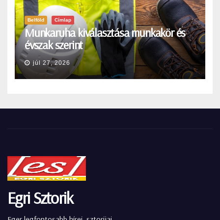
Belföld
Címlap
Munkaruha kiválasztása munkakör és
évszak szerint
júl 27, 2026
Egri Sztorik
Eger legfontosabb hírei, sztorijai