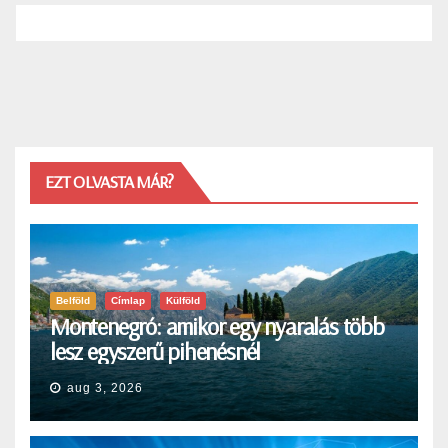
EZT OLVASTA MÁR?
Belföld
Címlap
Külföld
Montenegró: amikor egy nyaralás több
lesz egyszerű pihenésnél
aug 3, 2026