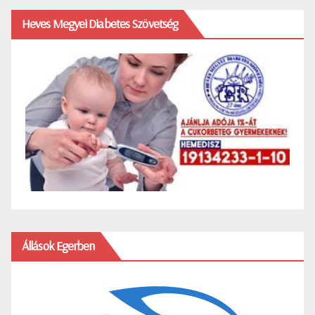
Heves Megyei Diabetes Szövetség
Állások Egerben