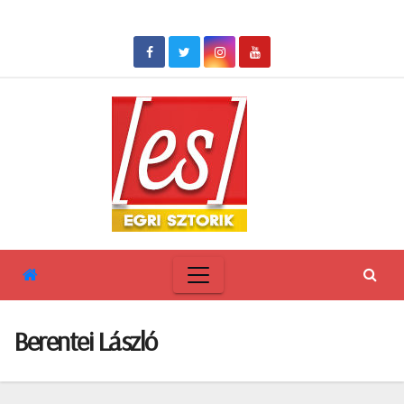
Skip
to
content
Berentei László