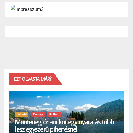
EZT OLVASTA MÁR?
Belföld
Címlap
Külföld
Montenegró: amikor egy nyaralás több
lesz egyszerű pihenésnél