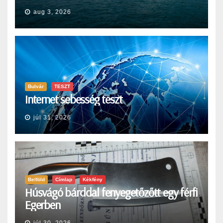
aug 3, 2026
Bulvár
TESZT
Internet sebesség teszt
júl 31, 2026
Belföld
Címlap
Kékfény
Húsvágó bárddal fenyegetőzőtt egy férfi
Egerben
júl 30, 2026