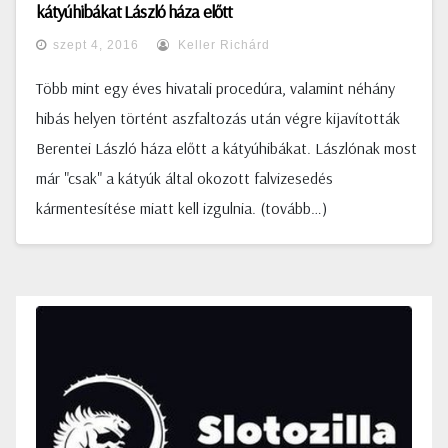
kátyúhibákat László háza előtt
szept 4, 2016
Keller Richárd
Több mint egy éves hivatali procedúra, valamint néhány
hibás helyen történt aszfaltozás után végre kijavították
Berentei László háza előtt a kátyúhibákat. Lászlónak most
már "csak" a kátyúk által okozott falvizesedés
kármentesítése miatt kell izgulnia. (tovább…)