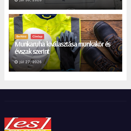
Belföld
Címlap
Munkaruha kiválasztása munkakör és
évszak szerint
júl 27, 2026