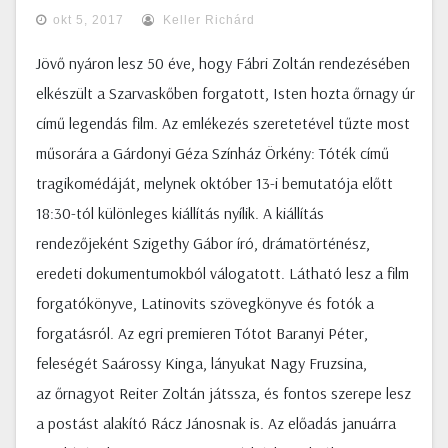
okt 5, 2017
Keller Richárd
Jövő nyáron lesz 50 éve, hogy Fábri Zoltán rendezésében
elkészült a Szarvaskőben forgatott, Isten hozta őrnagy úr
című legendás film. Az emlékezés szeretetével tűzte most
műsorára a Gárdonyi Géza Színház Örkény: Tóték című
tragikomédáját, melynek október 13-i bemutatója előtt
18:30-tól különleges kiállítás nyílik. A kiállítás
rendezőjeként Szigethy Gábor író, drámatörténész,
eredeti dokumentumokból válogatott. Látható lesz a film
forgatókönyve, Latinovits szövegkönyve és fotók a
forgatásról. Az egri premieren Tótot Baranyi Péter,
feleségét Saárossy Kinga, lányukat Nagy Fruzsina,
az őrnagyot Reiter Zoltán játssza, és fontos szerepe lesz
a postást alakító Rácz Jánosnak is. Az előadás januárra