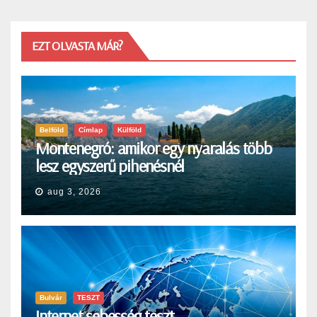
EZT OLVASTA MÁR?
Belföld
Címlap
Külföld
Montenegró: amikor egy nyaralás több
lesz egyszerű pihenésnél
aug 3, 2026
Bulvár
TESZT
Internet sebesség teszt