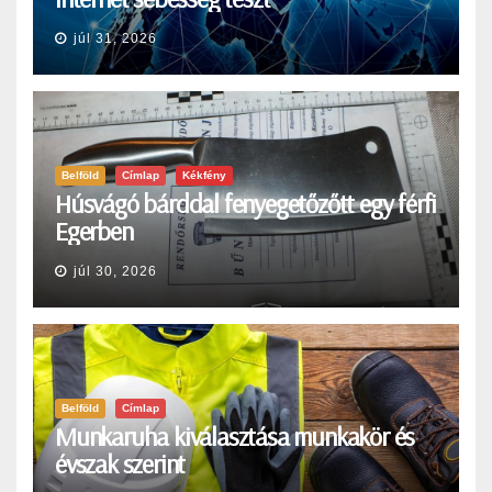
júl 31, 2026
Belföld
Címlap
Kékfény
Húsvágó bárddal fenyegetőzőtt egy férfi
Egerben
júl 30, 2026
Belföld
Címlap
Munkaruha kiválasztása munkakör és
évszak szerint