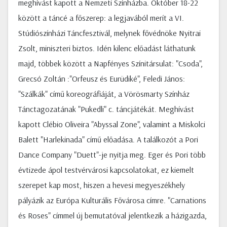
meghívást kapott a Nemzeti Színházba. Október 18-22
között a táncé a főszerep: a legjavából merít a VI.
Stúdiószínházi Táncfesztivál, melynek fővédnöke Nyitrai
Zsolt, miniszteri biztos. Idén kilenc előadást láthatunk
majd, többek között a Napfényes Színitársulat: "Csoda",
Grecsó Zoltán :"Orfeusz és Eurüdiké", Feledi János:
"Szálkák" című koreográfiáját, a Vörösmarty Színház
Tánctagozatának "Pukedli" c. táncjátékát. Meghívást
kapott Clébio Oliveira "Abyssal Zone", valamint a Miskolci
Balett "Harlekinada" című előadása. A találkozót a Pori
Dance Company "Duett"-je nyitja meg. Eger és Pori több
évtizede ápol testvérvárosi kapcsolatokat, ez kiemelt
szerepet kap most, hiszen a hevesi megyeszékhely
pályázik az Európa Kulturális Fővárosa címre. "Carnations
és Roses" címmel új bemutatóval jelentkezik a házigazda,