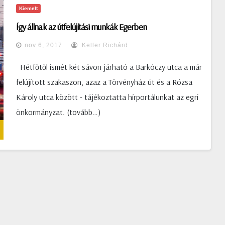
Kiemelt
Így állnak az útfelújítási munkák Egerben
nov 6, 2017
Keller Richárd
Hétfőtől ismét két sávon járható a Barkóczy utca a már
felújított szakaszon, azaz a Törvényház út és a Rózsa
Károly utca között - tájékoztatta hírportálunkat az egri
önkormányzat. (tovább…)