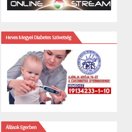
Heves Megyei Diabetes Szövetség
Állások Egerben