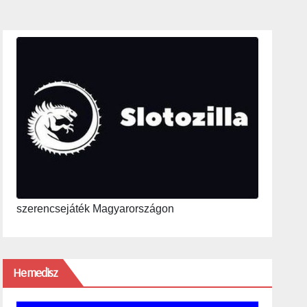
szerencsejáték Magyarországon
Hemedisz