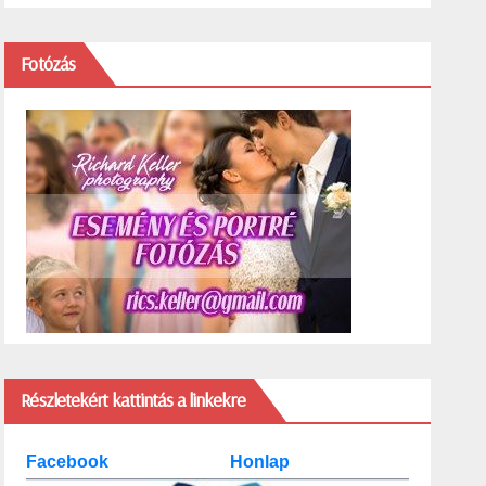
Fotózás
Részletekért kattintás a linkekre
Facebook
Honlap