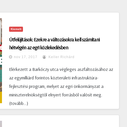
Kiemelt
Útfelújítások: Ezekre a változásokra kell számítani
hétvégén az egri közlekedésben
nov 17, 2017
Keller Richárd
Elérkezett a Barkóczy utca végleges aszfaltozásához az
az egymilliárd forintos közterületi infrastruktúra-
fejlesztési program, melyet az egri önkormányzat a
miniszterelnökségtől elnyert forrásból valósít meg.
(tovább…)