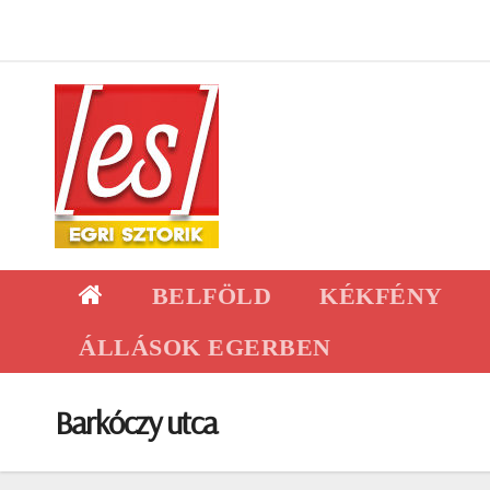
Skip
to
content
BELFÖLD
KÉKFÉNY
ÁLLÁSOK EGERBEN
Barkóczy utca