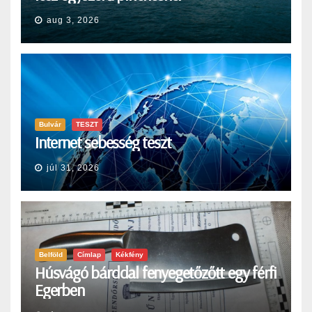
aug 3, 2026
Bulvár
TESZT
Internet sebesség teszt
júl 31, 2026
Belföld
Címlap
Kékfény
Húsvágó bárddal fenyegetőzőtt egy férfi
Egerben