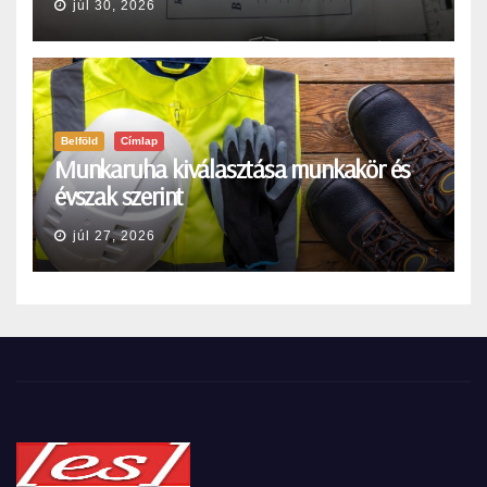
júl 30, 2026
Belföld
Címlap
Munkaruha kiválasztása munkakör és
évszak szerint
júl 27, 2026