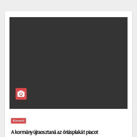
Kiemelt
A kormány újraosztaná az óriásplakát piacot