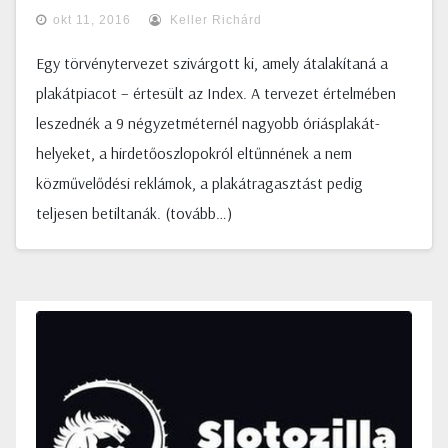
okt 11, 2016
Keller Richárd
Egy törvénytervezet szivárgott ki, amely átalakítaná a
plakátpiacot – értesült az Index. A tervezet értelmében
leszednék a 9 négyzetméternél nagyobb óriásplakát-
helyeket, a hirdetőoszlopokról eltűnnének a nem
közművelődési reklámok, a plakátragasztást pedig
teljesen betiltanák. (tovább…)