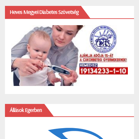
Heves Megyei Diabetes Szövetség
Állások Egerben