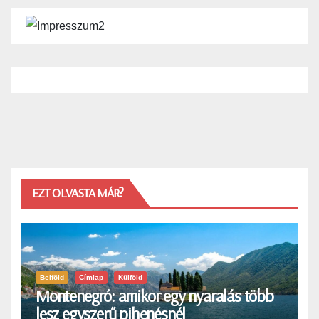
EZT OLVASTA MÁR?
Belföld
Címlap
Külföld
Montenegró: amikor egy nyaralás több
lesz egyszerű pihenésnél