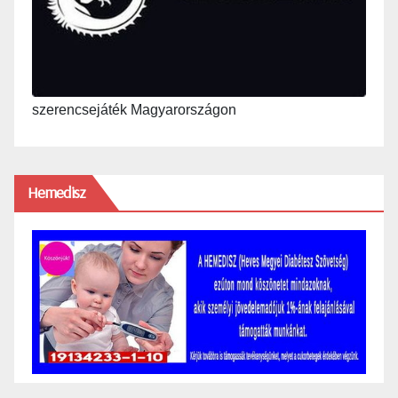
szerencsejáték Magyarországon
Hemedisz