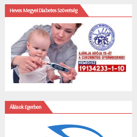
Heves Megyei Diabetes Szövetség
Állások Egerben