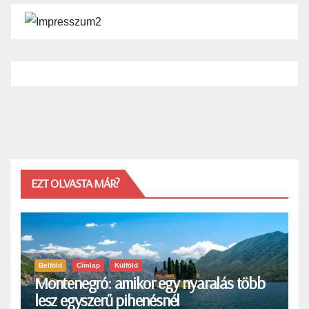
EZT OLVASTA MÁR?
Belföld
Címlap
Külföld
Montenegró: amikor egy nyaralás több
lesz egyszerű pihenésnél