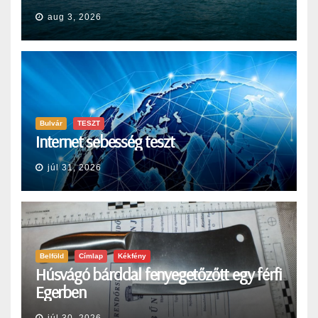
aug 3, 2026
Bulvár
TESZT
Internet sebesség teszt
júl 31, 2026
Belföld
Címlap
Kékfény
Húsvágó bárddal fenyegetőzőtt egy férfi
Egerben
júl 30, 2026