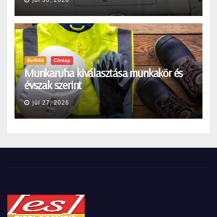
Belföld
Címlap
Munkaruha kiválasztása munkakör és
évszak szerint
júl 27, 2026