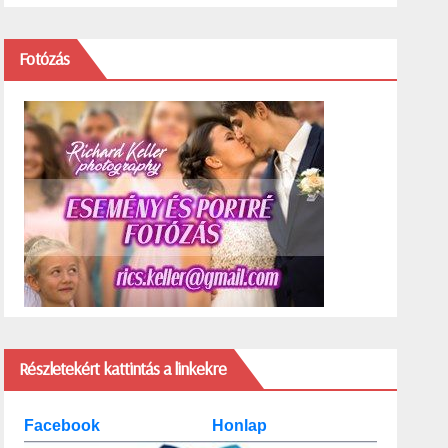
Fotózás
Részletekért kattintás a linkekre
Facebook
Honlap