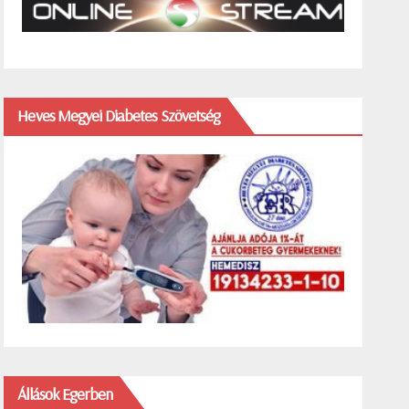
Heves Megyei Diabetes Szövetség
Állások Egerben