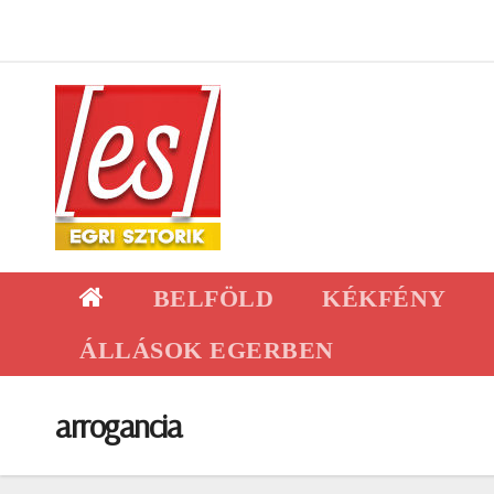
Skip
to
content
BELFÖLD
KÉKFÉNY
ÁLLÁSOK EGERBEN
arrogancia