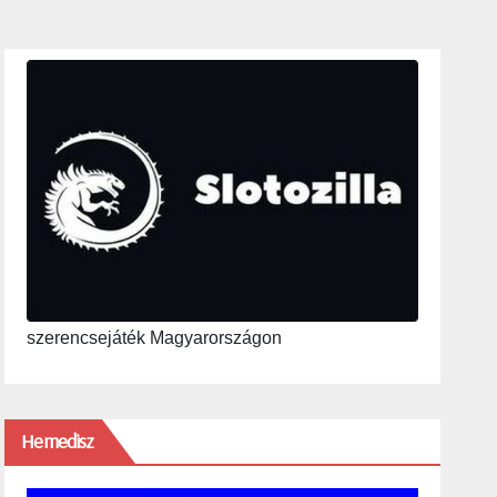
szerencsejáték Magyarországon
Hemedisz