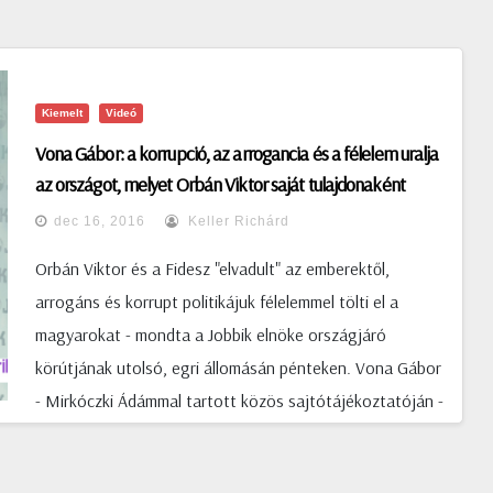
Kiemelt
Videó
Vona Gábor: a korrupció, az arrogancia és a félelem uralja
az országot, melyet Orbán Viktor saját tulajdonaként
kezel
dec 16, 2016
Keller Richárd
Orbán Viktor és a Fidesz "elvadult" az emberektől,
arrogáns és korrupt politikájuk félelemmel tölti el a
magyarokat - mondta a Jobbik elnöke országjáró
körútjának utolsó, egri állomásán pénteken. Vona Gábor
- Mirkóczki Ádámmal tartott közös sajtótájékoztatóján -
azt mondta: a magyar közéletnek két súlyos bűne van, a
korrupció és az arrogancia, melyekért "a kormány a