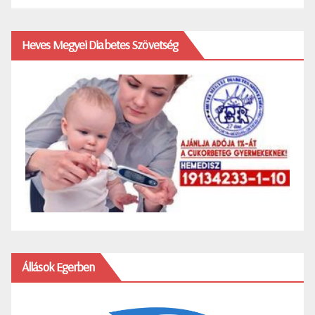
Heves Megyei Diabetes Szövetség
Állások Egerben