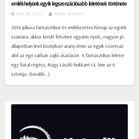
emlékhelyünk egyik legszenzációsabb leletének története
febr 26, 2017
Keller Richárd
2014 júliusa fantasztikus és emlékezetes hónap az egriek
számára: akkor került felszínre ugyanis nyolc, nagyon jó
állapotban lévő középkori arany érme az egyik csontváz
alól az egri várban zajló ásatáson. A fantasztikus leletre
egy fiatal régész, Nagy László bukkant rá. Íme az ő
sztorija. (tovább…)