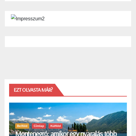
EZT OLVASTA MÁR?
Belföld
Címlap
Külföld
Montenegró: amikor egy nyaralás több