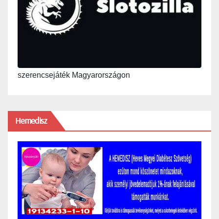
szerencsejáték Magyarországon
Hemedisz