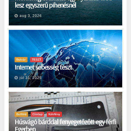
lesz egyszerű pihenésnél
aug 3, 2026
Bulvár
TESZT
Internet sebesség teszt
júl 31, 2026
Belföld
Címlap
Kékfény
Húsvágó bárddal fenyegetőzőtt egy férfi
Egerben