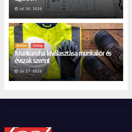
júl 30, 2026
Belföld
Címlap
Munkaruha kiválasztása munkakör és
évszak szerint
júl 27, 2026