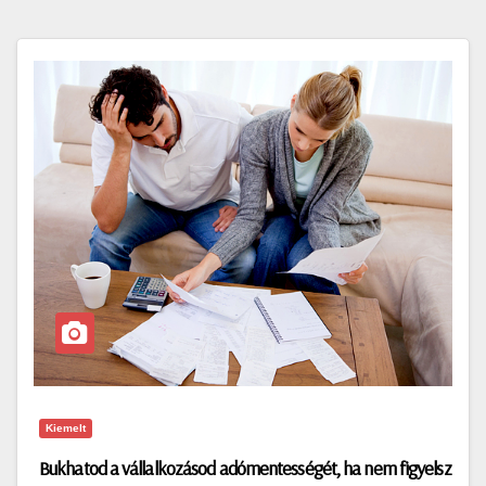
Kiemelt
Bukhatod a vállalkozásod adómentességét, ha nem figyelsz