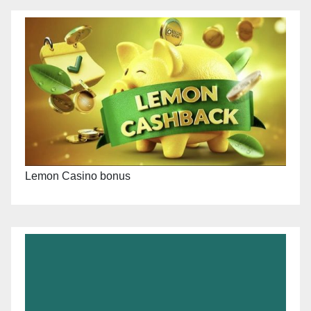
Lemon Casino bonus