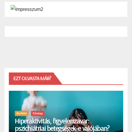
EZT OLVASTA MÁR?
Belföld
Címlap
Hiperaktivitás, figyelemzavar:
pszichiátriai betegségek-e valójában?