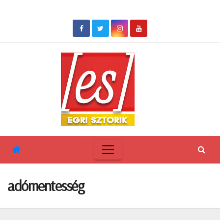
Skip
to
content
adómentesség