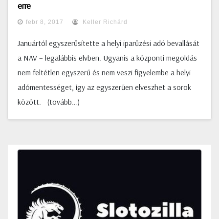
erre
febr 8, 2017
Keller Richárd
Januártól egyszerűsítette a helyi iparűzési adó bevallását
a NAV – legalábbis elvben. Ugyanis a központi megoldás
nem feltétlen egyszerű és nem veszi figyelembe a helyi
adómentességet, így az egyszerűen elveszhet a sorok
között. (tovább…)