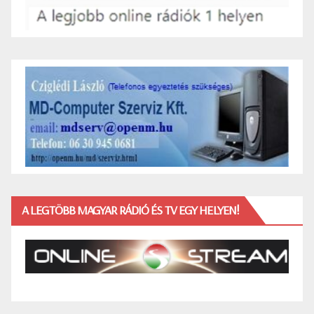
A LEGTÖBB MAGYAR RÁDIÓ ÉS TV EGY HELYEN!