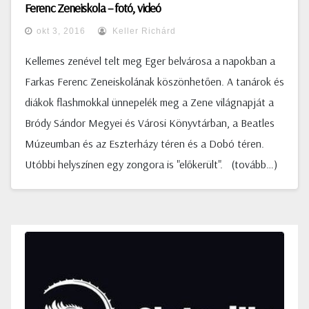
Ferenc Zeneiskola – fotó, videó
okt 3, 2016
Keller Richárd
Kellemes zenével telt meg Eger belvárosa a napokban a
Farkas Ferenc Zeneiskolának köszönhetően. A tanárok és
diákok flashmokkal ünnepelék meg a Zene világnapját a
Bródy Sándor Megyei és Városi Könyvtárban, a Beatles
Múzeumban és az Eszterházy téren és a Dobó téren.
Utóbbi helyszínen egy zongora is "előkerült". (tovább…)