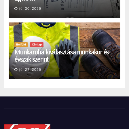
júl 30, 2026
Belföld
Címlap
Munkaruha kiválasztása munkakör és
évszak szerint
júl 27, 2026