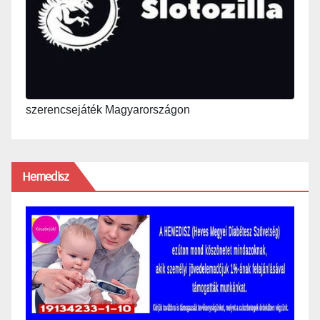
szerencsejáték Magyarországon
Hemedisz