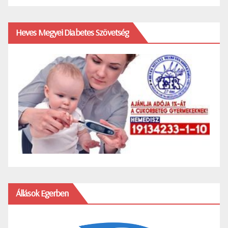
Heves Megyei Diabetes Szövetség
Állások Egerben