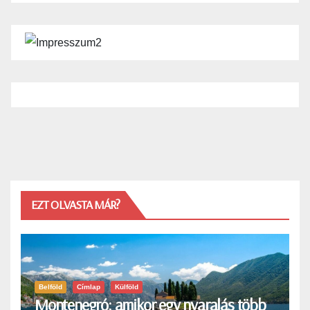
EZT OLVASTA MÁR?
Belföld
Címlap
Külföld
Montenegró: amikor egy nyaralás több