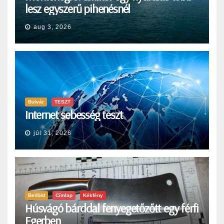
lesz egyszerű pihenésnél
aug 3, 2026
Bulvár
TESZT
Internet sebesség teszt
júl 31, 2026
Belföld
Címlap
Kékfény
Húsvágó bárddal fenyegetőzőtt egy férfi
Egerben