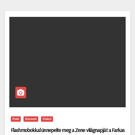
Fotó
Kiemelt
Videó
Flashmobokkal ünnepelte meg a Zene világnapját a Farkas