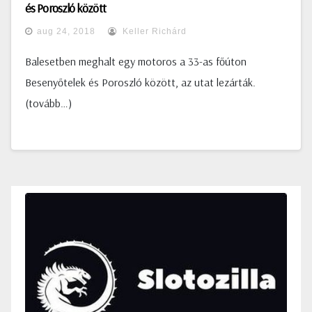
és Poroszló között
aug 24, 2018
Keller Richárd
Balesetben meghalt egy motoros a 33-as főúton
Besenyőtelek és Poroszló között, az utat lezárták.
(tovább…)