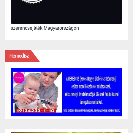
szerencsejáték Magyarországon
Hemedisz