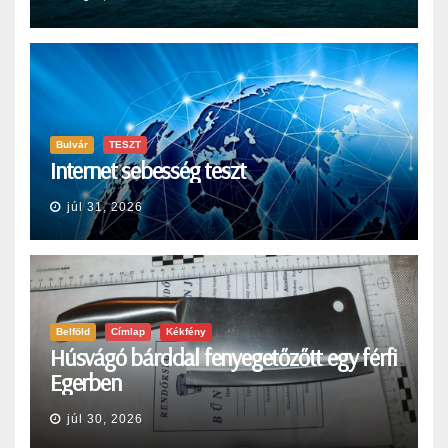
Bulvár
TESZT
Internet sebesség teszt
júl 31, 2026
Belföld
Címlap
Kékfény
Húsvágó bárddal fenyegetőzőtt egy férfi
Egerben
júl 30, 2026