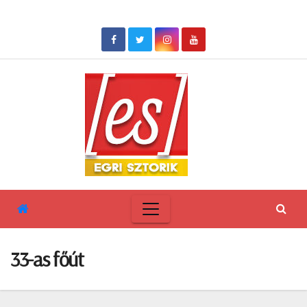
Skip
to
content
33-as főút