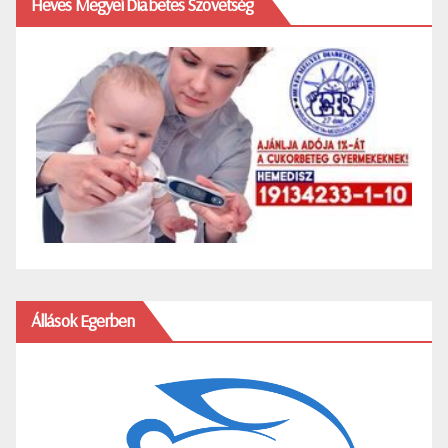
Heves Megyei Diabetes Szövetség
Állások Egerben