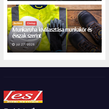
Belföld
Címlap
Munkaruha kiválasztása munkakör és
évszak szerint
júl 27, 2026