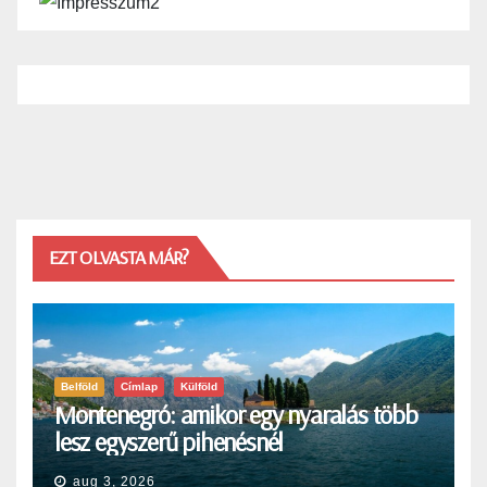
EZT OLVASTA MÁR?
Belföld
Címlap
Külföld
Montenegró: amikor egy nyaralás több
lesz egyszerű pihenésnél
aug 3, 2026