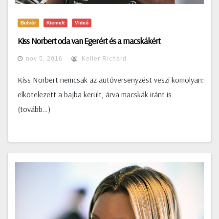
Bulvár
Kiemelt
Videó
Kiss Norbert oda van Egerért és a macskákért
nov 5, 2016
Keller Richárd
Kiss Norbert nemcsak az autóversenyzést veszi komolyan:
elkötelezett a bajba került, árva macskák iránt is.
(tovább…)