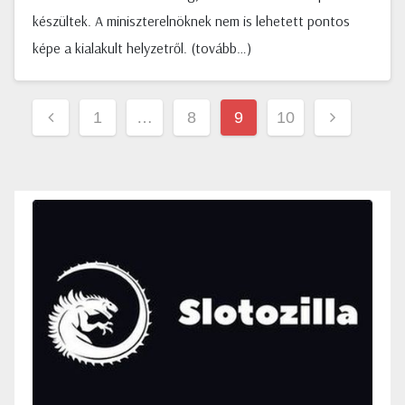
készültek. A miniszterelnöknek nem is lehetett pontos
képe a kialakult helyzetről. (tovább…)
Bejegyzések
1
…
8
9
10
lapozása