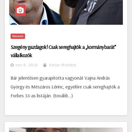
Kiemelt
Szegény gazdagok! Csak sereghajtók a „kormánybarát”
vállalkozók
nov 6, 2016
Keller Richárd
Bár jelentősen gyarapította vagyonát Vajna András
György és Mészáros Lőrinc, egyelőre csak sereghajtók a
Forbes 33-as listáján. (tovább…)