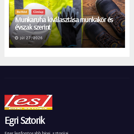
Belföld
Címlap
Munkaruha kiválasztása munkakör és
évszak szerint
júl 27, 2026
Egri Sztorik
Eger legfontosabb hírei, sztorijai