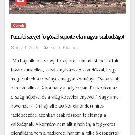
Kiemelt
Pusztító szovjet forgószél söpörte el a magyar szabadságot
nov 4, 2016
Keller Richárd
"Ma hajnalban a szovjet csapatok támadást indítottak
fővárosunk ellen, azzal a nyilvánvaló szándékkal, hogy
megdöntsék a törvényes magyar kormányt. Csapataink
harcban állnak. A kormány a helyén van. Ezt közlöm az
ország népével és a világ közvéleményével." Nagy Imre
november 4-én hajnali 5:20-kor elmondott híres
rádióbeszéde azonban csak részben felelt meg a
valóságnak. A kormány nem állt a helyén, a fegyveres
ellenállásra nem a hadsereg, hanem a felkelő csoportok