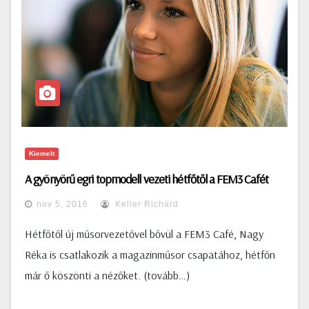
Kiemelt
A gyönyörű egri topmodell vezeti hétfőtől a FEM3 Cafét
nov 5, 2016
Keller Richárd
Hétfőtől új műsorvezetővel bővül a FEM3 Café, Nagy
Réka is csatlakozik a magazinműsor csapatához, hétfőn
már ő köszönti a nézőket. (tovább…)