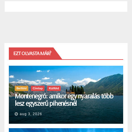
EZT OLVASTA MÁR?
Belföld
Címlap
Külföld
Montenegró: amikor egy nyaralás több
lesz egyszerű pihenésnél
aug 3, 2026