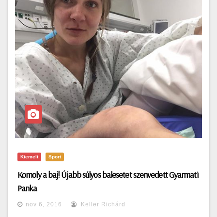
Kiemelt
Sport
Komoly a baj! Újabb súlyos balesetet szenvedett Gyarmati
Panka
nov 6, 2016
Keller Richárd