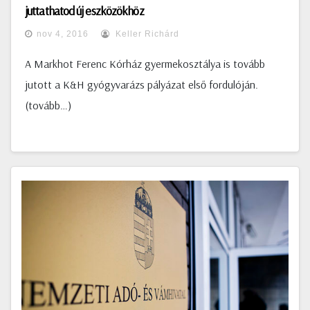
juttathatod új eszközökhöz
nov 4, 2016
Keller Richárd
A Markhot Ferenc Kórház gyermekosztálya is tovább
jutott a K&H gyógyvarázs pályázat első fordulóján.
(tovább…)