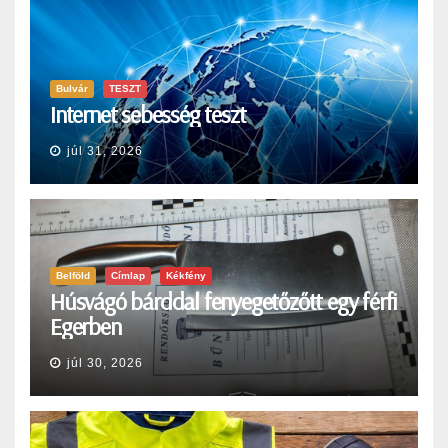
Bulvár
TESZT
Internet sebesség teszt
júl 31, 2026
Belföld
Címlap
Kékfény
Húsvágó bárddal fenyegetőzőtt egy férfi
Egerben
júl 30, 2026