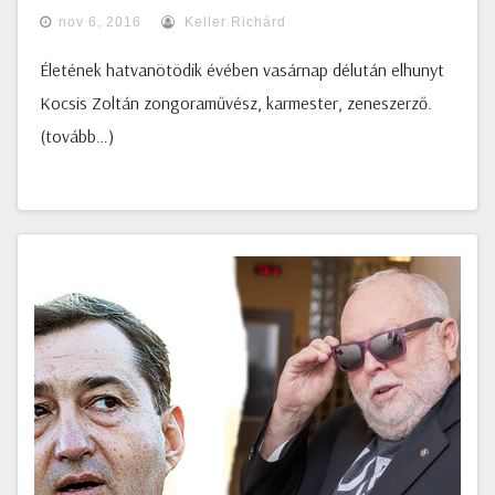
nov 6, 2016
Keller Richárd
Életének hatvanötödik évében vasárnap délután elhunyt
Kocsis Zoltán zongoraművész, karmester, zeneszerző.
(tovább…)