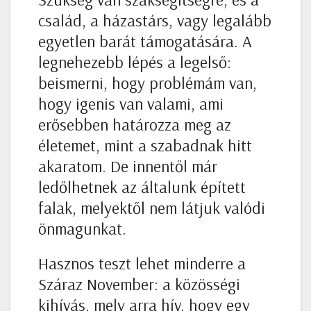
család, a házastárs, vagy legalább
egyetlen barát támogatására. A
legnehezebb lépés a legelső:
beismerni, hogy problémám van,
hogy igenis van valami, ami
erősebben határozza meg az
életemet, mint a szabadnak hitt
akaratom. De innentől már
ledőlhetnek az általunk épített
falak, melyektől nem látjuk valódi
önmagunkat.
Hasznos teszt lehet minderre a
Száraz November: a közösségi
kihívás, mely arra hív, hogy egy