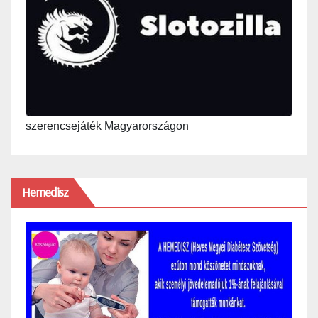
szerencsejáték Magyarországon
Hemedisz