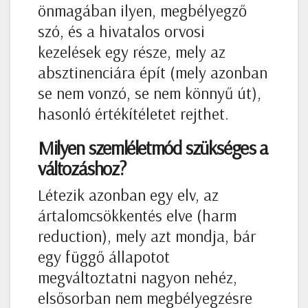
önmagában ilyen, megbélyegző
szó, és a hivatalos orvosi
kezelések egy része, mely az
absztinenciára épít (mely azonban
se nem vonzó, se nem könnyű út),
hasonló értékítéletet rejthet.
Milyen szemléletmód szükséges a
változáshoz?
Létezik azonban egy elv, az
ártalomcsökkentés elve (harm
reduction), mely azt mondja, bár
egy függő állapotot
megváltoztatni nagyon nehéz,
elsősorban nem megbélyegzésre