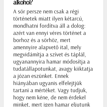
alkohol?
A sör persze nem csak a régi
történetek miatt ilyen kétarcú,
mondhatni fordítva áll a dolog:
azért van ennyi véres történet a
borhoz és a sörhöz, mert
amennyire alapvető ital, mely
megvidámítja a szívet és táplál,
ugyanannyira hamar módosítja a
tudatállapotunkat, avagy kiiktatja
a józan eszünket. Ennek
hiányában ugyanis elfelejtjük
tartani a mértéket. Vagy tudjuk,
hogy nem kéne, de nem érdekel
minket, mert igen hamar eljutunk