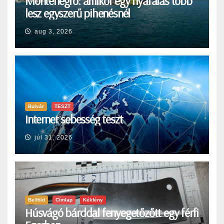
Montenegró: amikor egy nyaralás több
lesz egyszerű pihenésnél
aug 3, 2026
Bulvár
TESZT
Internet sebesség teszt
júl 31, 2026
Belföld
Címlap
Kékfény
Húsvágó bárddal fenyegetőzőtt egy férfi