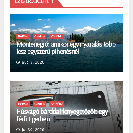
EZ IS ÉRDEKELHETI
Belföld
Címlap
Külföld
Montenegró: amikor egy nyaralás több
lesz egyszerű pihenésnél
aug 3, 2026
Belföld
Címlap
Kékfény
Húsvágó bárddal fenyegetőzőtt egy
férfi Egerben
júl 30, 2026