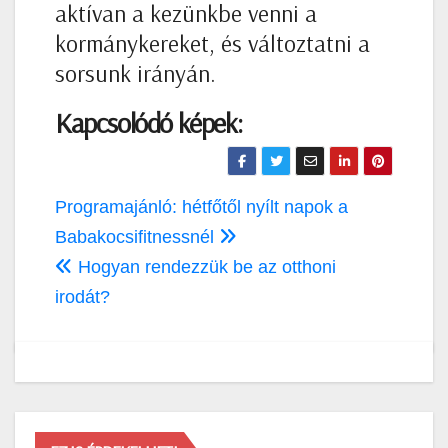
aktívan a kezünkbe venni a
kormánykereket, és változtatni a
sorsunk irányán.
Kapcsolódó képek:
Bejegyzés
Programajánló: hétfőtől nyílt napok a
navigáció
Babakocsifitnessnél
Hogyan rendezzük be az otthoni
irodát?