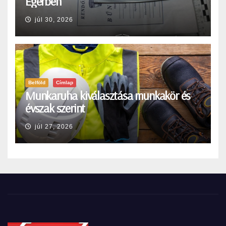
Egerben
júl 30, 2026
Belföld
Címlap
Munkaruha kiválasztása munkakör és
évszak szerint
júl 27, 2026