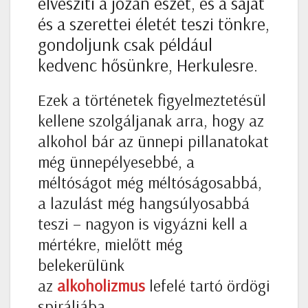
elveszíti a józan eszét, és a saját
és a szerettei életét teszi tönkre,
gondoljunk csak például
kedvenc hősünkre, Herkulesre.
Ezek a történetek figyelmeztetésül
kellene szolgáljanak arra, hogy az
alkohol bár az ünnepi pillanatokat
még ünnepélyesebbé, a
méltóságot még méltóságosabbá,
a lazulást még hangsúlyosabbá
teszi – nagyon is vigyázni kell a
mértékre, mielőtt még
belekerülünk
az
alkoholizmus
lefelé tartó ördögi
spiráljába.