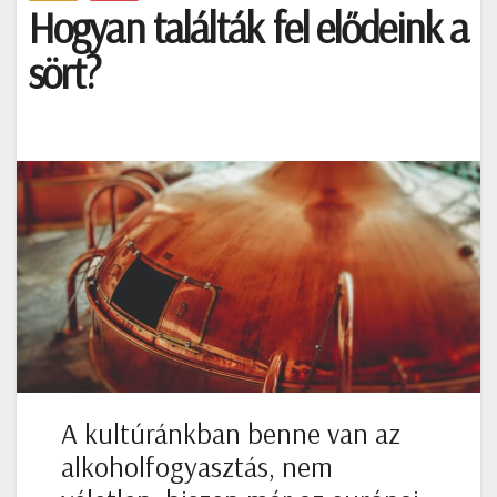
​​Hogyan találták fel elődeink a
sört?
A kultúránkban benne van az
alkoholfogyasztás, nem