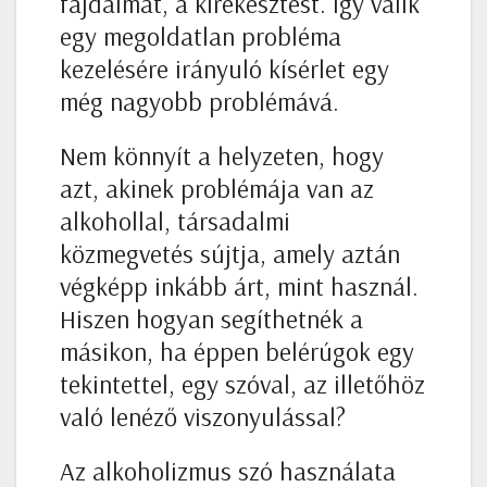
fájdalmat, a kirekesztést. Így válik
egy megoldatlan probléma
kezelésére irányuló kísérlet egy
még nagyobb problémává.
Nem könnyít a helyzeten, hogy
azt, akinek problémája van az
alkohollal, társadalmi
közmegvetés sújtja, amely aztán
végképp inkább árt, mint használ.
Hiszen hogyan segíthetnék a
másikon, ha éppen belérúgok egy
tekintettel, egy szóval, az illetőhöz
való lenéző viszonyulással?
Az alkoholizmus szó használata