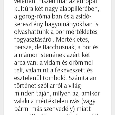
véletlen, hiszen már az európai
kultúra két nagy alappillérében,
a görög-rómaiban és a zsidó-
keresztény hagyományokban is
olvashattunk a bor mértékletes
fogyasztásáról. Mértékletes,
persze, de Bacchusnak, a bor és
a mámor istenének azért két
arca van: a vidám és örömmel
teli, valamint a fékeveszett és
esztelenül tomboló. Számtalan
történet szól arról a világ
minden táján, milyen az, amikor
valaki a mértéktelen ivás (vagy
bármi más szenvedély) miatt