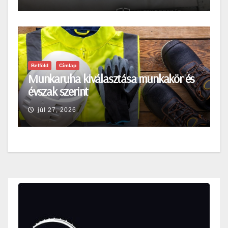
Belföld
Címlap
Munkaruha kiválasztása munkakör és
évszak szerint
júl 27, 2026