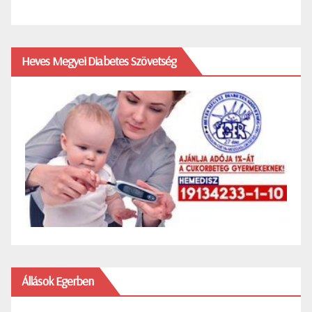
Heves Megyei Diabetes Szövetség
Állások Egerben