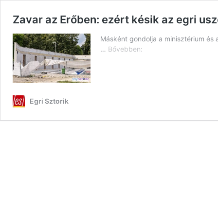
Zavar az Erőben: ezért késik az egri us
Másként gondolja a minisztérium és
Zavar
…
Bővebben:
az
Erőben:
ezért
késik
az
Egri Sztorik
egri
uszoda
fejlesztése