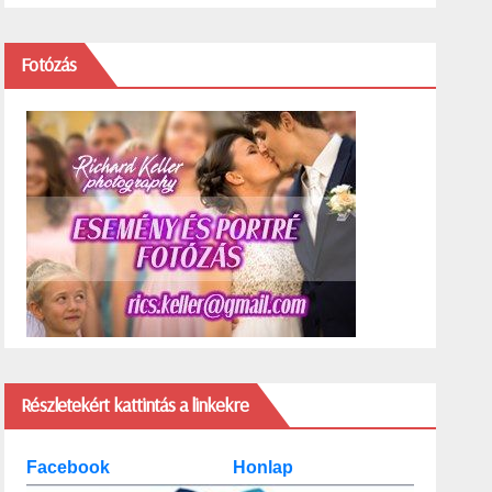
Fotózás
Részletekért kattintás a linkekre
Facebook
Honlap