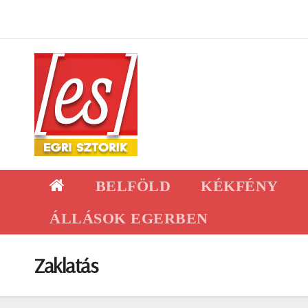
Skip
to
content
BELFÖLD
KÉKFÉNY
ÁLLÁSOK EGERBEN
Zaklatás