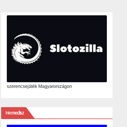
szerencsejáték Magyarországon
Hemedisz