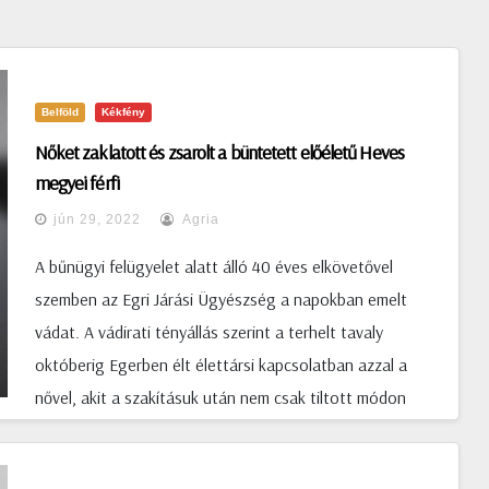
Belföld
Kékfény
Nőket zaklatott és zsarolt a büntetett előéletű Heves
megyei férfi
jún 29, 2022
Agria
A bűnügyi felügyelet alatt álló 40 éves elkövetővel
szemben az Egri Járási Ügyészség a napokban emelt
vádat. A vádirati tényállás szerint a terhelt tavaly
októberig Egerben élt élettársi kapcsolatban azzal a
nővel, akit a szakításuk után nem csak tiltott módon
megfigyelt, de folyamatosan zaklatott is. A különválásba
belenyugodni képtelen terhelt egy mágneses jeladót