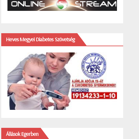
Heves Megyei Diabetes Szövetség
Állások Egerben